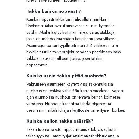
tulevat sytytysohjeet, noudata niitä.
Takka kuinka nopeasti?
Kuinka nopeasti takka on mahdollista hankkia?
Useimmat takat ovat tilaustavaraa suuren kysynnän
vuoksi. Meiltä löytyy kuitenkin myös varastotakkoja,
jotka on mahdollista saada kotipihaan jopa viikossa.
Asennusjonoa on tyypillisesti noin 3-4 viikkoa, mutta
hyvällä tuurilla takkaprojekti saadaan päätökseen kaksi
viikkoa tilauksen jälkeen. Joskus jopa tätäkin
nopeammin.
Kuinka usein takka pitää nuohota?
Vakituiseen asumiseen käytettävissä rakennuksissa
nuohous on tehtävä vähintään kerran vuodessa. Vapaa-
ajan asunnoissa nuohous on tehtävä kerran kolmessa
vuodessa. Nuohous kannattaa tehdä ohjeistettua
useammin, mikäli tulisijan käyttöaste on erityisen korkea.
Kuinka paljon takka säästää?
Takan tuoma säästö riippuu monista tekijöistä, kuten
takan tyypistä, lämmitysjärjestelmän tehokkuudesta ja