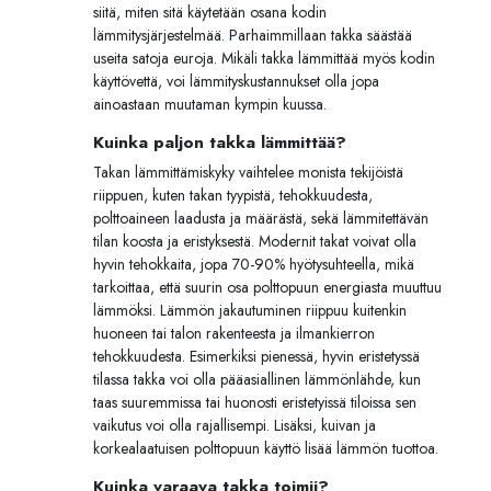
siitä, miten sitä käytetään osana kodin
lämmitysjärjestelmää. Parhaimmillaan takka säästää
useita satoja euroja. Mikäli takka lämmittää myös kodin
käyttövettä, voi lämmityskustannukset olla jopa
ainoastaan muutaman kympin kuussa.
Kuinka paljon takka lämmittää?
Takan lämmittämiskyky vaihtelee monista tekijöistä
riippuen, kuten takan tyypistä, tehokkuudesta,
polttoaineen laadusta ja määrästä, sekä lämmitettävän
tilan koosta ja eristyksestä. Modernit takat voivat olla
hyvin tehokkaita, jopa 70-90% hyötysuhteella, mikä
tarkoittaa, että suurin osa polttopuun energiasta muuttuu
lämmöksi. Lämmön jakautuminen riippuu kuitenkin
huoneen tai talon rakenteesta ja ilmankierron
tehokkuudesta. Esimerkiksi pienessä, hyvin eristetyssä
tilassa takka voi olla pääasiallinen lämmönlähde, kun
taas suuremmissa tai huonosti eristetyissä tiloissa sen
vaikutus voi olla rajallisempi. Lisäksi, kuivan ja
korkealaatuisen polttopuun käyttö lisää lämmön tuottoa.
Kuinka varaava takka toimii?