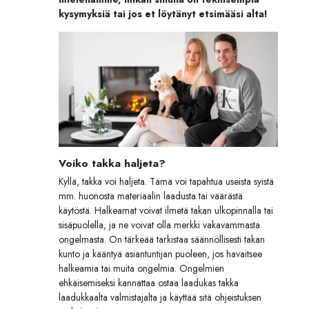
kysymyksiä tai jos et löytänyt etsimääsi alta!
Voiko takka haljeta?
Kyllä, takka voi haljeta. Tämä voi tapahtua useista syistä
mm. huonosta materiaalin laadusta tai väärästä
käytöstä. Halkeamat voivat ilmetä takan ulkopinnalla tai
sisäpuolella, ja ne voivat olla merkki vakavammasta
ongelmasta. On tärkeää tarkistaa säännöllisesti takan
kunto ja kääntyä asiantuntijan puoleen, jos havaitsee
halkeamia tai muita ongelmia. Ongelmien
ehkäisemiseksi kannattaa ostaa laadukas takka
laadukkaalta valmistajalta ja käyttää sitä ohjeistuksen