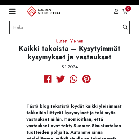
0
,
Uutiset
Yleinen
Kaikki takoista – Kysytyimmät
kysymykset ja vastaukset
8.1.2024
Tästä blogitekstistä löydät kaikki yleisimmät
takkoihin liittyvät kysymykset ja toki myös
vastaukset niihin. Huomioithan, että
vastaukset ovat tehty Suomen Sisustustakan
tuotteiden pohjalta. Autamme sinua
mielellämme, mikäli sinulla on teknisempiä