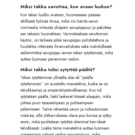
Miksi takka savuttaa, kun avaan luukun?
Kun takan luukku avataan, huoneeseen pääsee
äkillisesti kylmää ilmaa, mikä voi häiritä savun
normaalia virtausta ylöspäin savupiippuun ja pakottaa
sen takaisin huonetilaan. Varmistaaksesi savuttoman
käytön, on tärkeää pitää savupiippu puhdistettuna ja
huolehtia riittävästä ilmanvaihdosta sekä mahdollisesti
esilämmittää savupiippu ennen takan sytyttämistä, mikä
auttaa luomaan paremman vedon.
Miksi takka tulisi sytyttää päältä?
Takan sytyttäminen ylhäältä alas eli ”päälle
sytyttäminen” on suositeltu menetelmä, koska se on
tehokkaampi ja ympäristöystävällisempi. Kun tuli
sytytetään päältä, liekit laskevat hitaasti alaspäin, mikä
johtaa puun tasaisempaan ja puhtaampaan
palamiseen. Tämä vähentää savun ja nokeutumisen
määrää, sillä yläkerroksissa oleva puu kuivaa ja syttyy
ensin, mikä puolestaan sytyttää alemmat kerrokset
tehokkaasti. Lisäksi tämä menetelmä auttaa luomaan
nopeammin vahvan vedon savupiippuun, mikä