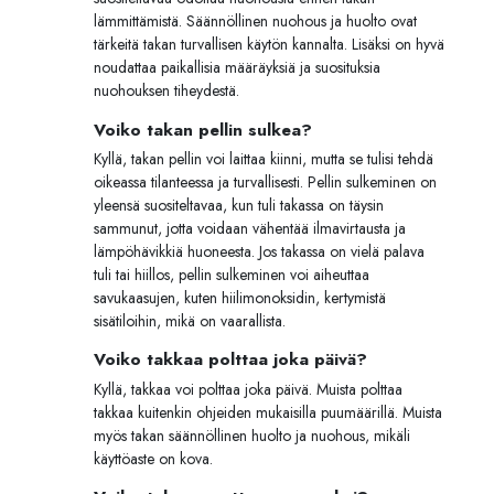
lämmittämistä. Säännöllinen nuohous ja huolto ovat
tärkeitä takan turvallisen käytön kannalta. Lisäksi on hyvä
noudattaa paikallisia määräyksiä ja suosituksia
nuohouksen tiheydestä.
Voiko takan pellin sulkea?
Kyllä, takan pellin voi laittaa kiinni, mutta se tulisi tehdä
oikeassa tilanteessa ja turvallisesti. Pellin sulkeminen on
yleensä suositeltavaa, kun tuli takassa on täysin
sammunut, jotta voidaan vähentää ilmavirtausta ja
lämpöhävikkiä huoneesta. Jos takassa on vielä palava
tuli tai hiillos, pellin sulkeminen voi aiheuttaa
savukaasujen, kuten hiilimonoksidin, kertymistä
sisätiloihin, mikä on vaarallista.
Voiko takkaa polttaa joka päivä?
Kyllä, takkaa voi polttaa joka päivä. Muista polttaa
takkaa kuitenkin ohjeiden mukaisilla puumäärillä. Muista
myös takan säännöllinen huolto ja nuohous, mikäli
käyttöaste on kova.