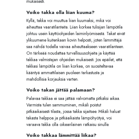
mukaisesti.
Voiko takka olla liian kuuma?
Kyllä, takka voi muuttua liian kuumaksi, mikä voi
aiheuttaa vaaratilanteita. Liian korkea tulisijan lämpötila
johtuu usein käyttöohjeiden laiminlyömisestä. Takat eivät
ylikuumene kuitenkaan kovin helposti, joten lämmittäjä
saa nähdä todella vaivaa aiheuttaakseen vaaratilanteen.
On tärkeää noudattaa turvallisuusohjeita ja käyttää
takkaa valmistajan ohjeiden mukaisesti. Jos epäilet, että
takkasi lämpötila on liian korkea, on suositeltavaa
kääntyä ammattilaisen puoleen tarkastusta ja
mahdollisia korjauksia varten.
Voiko takan jättää palamaan?
Palavaa takkaa ei saa jättää valvomatta pitkäksi aikaa.
Varmista tulen sammuminen, mikäli poistut
pitkäaikaisesti tilasta, jossa takka sijaitsee. Mikäli haluat
takasta helppoa ja pitkäaikaista lämpöhyötyä, voi
varaava takka olla oikeanlainen ratkaisu sinulle.
Voiko takkaa lämmittää liikaa?