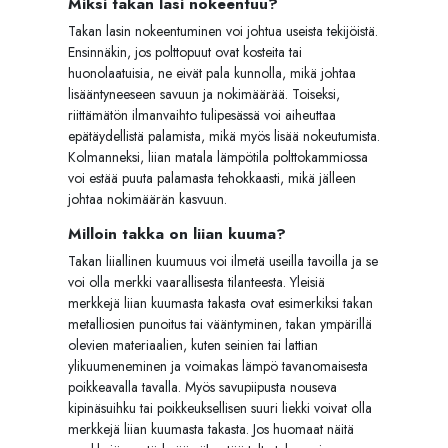
Miksi takan lasi nokeentuu?
Takan lasin nokeentuminen voi johtua useista tekijöistä.
Ensinnäkin, jos polttopuut ovat kosteita tai
huonolaatuisia, ne eivät pala kunnolla, mikä johtaa
lisääntyneeseen savuun ja nokimäärää. Toiseksi,
riittämätön ilmanvaihto tulipesässä voi aiheuttaa
epätäydellistä palamista, mikä myös lisää nokeutumista.
Kolmanneksi, liian matala lämpötila polttokammiossa
voi estää puuta palamasta tehokkaasti, mikä jälleen
johtaa nokimäärän kasvuun.
Milloin takka on liian kuuma?
Takan liiallinen kuumuus voi ilmetä useilla tavoilla ja se
voi olla merkki vaarallisesta tilanteesta. Yleisiä
merkkejä liian kuumasta takasta ovat esimerkiksi takan
metalliosien punoitus tai vääntyminen, takan ympärillä
olevien materiaalien, kuten seinien tai lattian
ylikuumeneminen ja voimakas lämpö tavanomaisesta
poikkeavalla tavalla. Myös savupiipusta nouseva
kipinäsuihku tai poikkeuksellisen suuri liekki voivat olla
merkkejä liian kuumasta takasta. Jos huomaat näitä