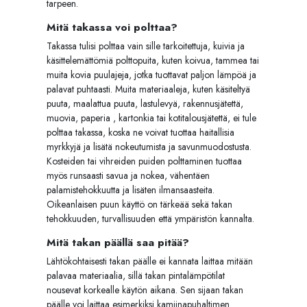
tarpeen.
Mitä takassa voi polttaa?
Takassa tulisi polttaa vain sille tarkoitettuja, kuivia ja
käsittelemättömiä polttopuita, kuten koivua, tammea tai
muita kovia puulajeja, jotka tuottavat paljon lämpöä ja
palavat puhtaasti. Muita materiaaleja, kuten käsiteltyä
puuta, maalattua puuta, lastulevyä, rakennusjätettä,
muovia, paperia , kartonkia tai kotitalousjätettä, ei tule
polttaa takassa, koska ne voivat tuottaa haitallisia
myrkkyjä ja lisätä nokeutumista ja savunmuodostusta.
Kosteiden tai vihreiden puiden polttaminen tuottaa
myös runsaasti savua ja nokea, vähentäen
palamistehokkuutta ja lisäten ilmansaasteita.
Oikeanlaisen puun käyttö on tärkeää sekä takan
tehokkuuden, turvallisuuden että ympäristön kannalta.
Mitä takan päällä saa pitää?
Lähtökohtaisesti takan päälle ei kannata laittaa mitään
palavaa materiaalia, sillä takan pintalämpötilat
nousevat korkealle käytön aikana. Sen sijaan takan
päälle voi laittaa esimerkiksi kamiinapuhaltimen.