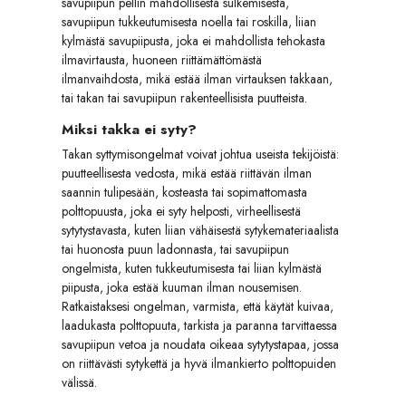
savupiipun pellin mahdollisesta sulkemisesta,
savupiipun tukkeutumisesta noella tai roskilla, liian
kylmästä savupiipusta, joka ei mahdollista tehokasta
ilmavirtausta, huoneen riittämättömästä
ilmanvaihdosta, mikä estää ilman virtauksen takkaan,
tai takan tai savupiipun rakenteellisista puutteista.
Miksi takka ei syty?
Takan syttymisongelmat voivat johtua useista tekijöistä:
puutteellisesta vedosta, mikä estää riittävän ilman
saannin tulipesään, kosteasta tai sopimattomasta
polttopuusta, joka ei syty helposti, virheellisestä
sytytystavasta, kuten liian vähäisestä sytykemateriaalista
tai huonosta puun ladonnasta, tai savupiipun
ongelmista, kuten tukkeutumisesta tai liian kylmästä
piipusta, joka estää kuuman ilman nousemisen.
Ratkaistaksesi ongelman, varmista, että käytät kuivaa,
laadukasta polttopuuta, tarkista ja paranna tarvittaessa
savupiipun vetoa ja noudata oikeaa sytytystapaa, jossa
on riittävästi sytykettä ja hyvä ilmankierto polttopuiden
välissä.