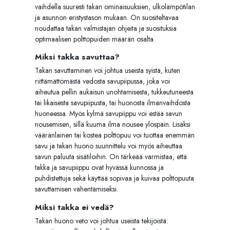
vaihdella suuresti takan ominaisuuksien, ulkolämpötilan
ja asunnon eristystason mukaan. On suositeltavaa
noudattaa takan valmistajan ohjeita ja suosituksia
optimaalisen polttopuiden määrän osalta.
Miksi takka savuttaa?
Takan savuttaminen voi johtua useista syistä, kuten
riittämättömästä vedosta savupiipussa, joka voi
aiheutua pellin aukaisun unohtamisesta, tukkeutuneesta
tai likaisesta savupiipusta, tai huonosta ilmanvaihdosta
huoneessa. Myös kylmä savupiippu voi estää savun
nousemisen, sillä kuuma ilma nousee ylöspäin. Lisäksi
vääränlainen tai kostea polttopuu voi tuottaa enemmän
savu ja takan huono suunnittelu voi myös aiheuttaa
savun paluuta sisätiloihin. On tärkeää varmistaa, että
takka ja savupiippu ovat hyvässä kunnossa ja
puhdistettuja sekä käyttää sopivaa ja kuivaa polttopuuta
savuttamisen vähentämiseksi.
Miksi takka ei vedä?
Takan huono veto voi johtua useista tekijöistä: