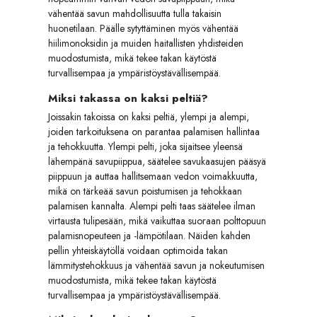
vähentää savun mahdollisuutta tulla takaisin
huonetilaan. Päälle sytyttäminen myös vähentää
hiilimonoksidin ja muiden haitallisten yhdisteiden
muodostumista, mikä tekee takan käytöstä
turvallisempaa ja ympäristöystävällisempää.
Miksi takassa on kaksi peltiä?
Joissakin takoissa on kaksi peltiä, ylempi ja alempi,
joiden tarkoituksena on parantaa palamisen hallintaa
ja tehokkuutta. Ylempi pelti, joka sijaitsee yleensä
lähempänä savupiippua, säätelee savukaasujen pääsyä
piippuun ja auttaa hallitsemaan vedon voimakkuutta,
mikä on tärkeää savun poistumisen ja tehokkaan
palamisen kannalta. Alempi pelti taas säätelee ilman
virtausta tulipesään, mikä vaikuttaa suoraan polttopuun
palamisnopeuteen ja -lämpötilaan. Näiden kahden
pellin yhteiskäytöllä voidaan optimoida takan
lämmitystehokkuus ja vähentää savun ja nokeutumisen
muodostumista, mikä tekee takan käytöstä
turvallisempaa ja ympäristöystävällisempää.