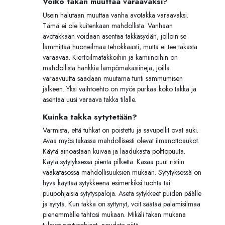
Voiko takan muuttaa varaavaksi?
Usein halutaan muuttaa vanha avotakka varaavaksi.
Tämä ei ole kuitenkaan mahdollista. Vanhaan
avotakkaan voidaan asentaa takkasydän, jolloin se
lämmittää huoneilmaa tehokkaasti, mutta ei tee takasta
varaavaa. Kiertoilmatakkoihin ja kamiinoihin on
mahdollista hankkia lämpömakasiineja, joilla
varaavuutta saadaan muutama tunti sammumisen
jälkeen. Yksi vaihtoehto on myös purkaa koko takka ja
asentaa uusi varaava takka tilalle.
Kuinka takka sytytetään?
Varmista, että tuhkat on poistettu ja savupellit ovat auki.
Avaa myös takassa mahdollisesti olevat ilmanottoaukot.
Käytä ainoastaan kuivaa ja laadukasta polttopuuta.
Käytä sytytyksessä pientä pilkettä. Kasaa puut ristiin
vaakatasossa mahdollisuuksien mukaan. Sytytyksessä on
hyvä käyttää sytykkeenä esimerkiksi tuohta tai
puupohjaisia sytytyspaloja. Aseta sytykkeet puiden päälle
ja sytytä. Kun takka on syttynyt, voit säätää palamisilmaa
pienemmälle tahtosi mukaan. Mikäli takan mukana