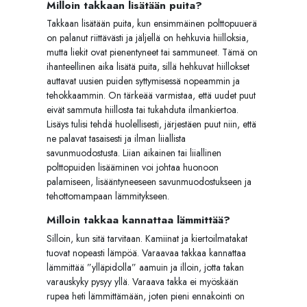
Milloin takkaan lisätään puita?
Takkaan lisätään puita, kun ensimmäinen polttopuuerä
on palanut riittävästi ja jäljellä on hehkuvia hiilloksia,
mutta liekit ovat pienentyneet tai sammuneet. Tämä on
ihanteellinen aika lisätä puita, sillä hehkuvat hiillokset
auttavat uusien puiden syttymisessä nopeammin ja
tehokkaammin. On tärkeää varmistaa, että uudet puut
eivät sammuta hiillosta tai tukahduta ilmankiertoa.
Lisäys tulisi tehdä huolellisesti, järjestäen puut niin, että
ne palavat tasaisesti ja ilman liiallista
savunmuodostusta. Liian aikainen tai liiallinen
polttopuiden lisääminen voi johtaa huonoon
palamiseen, lisääntyneeseen savunmuodostukseen ja
tehottomampaan lämmitykseen.
Milloin takkaa kannattaa lämmittää?
Silloin, kun sitä tarvitaan. Kamiinat ja kiertoilmatakat
tuovat nopeasti lämpöä. Varaavaa takkaa kannattaa
lämmittää ”ylläpidolla” aamuin ja illoin, jotta takan
varauskyky pysyy yllä. Varaava takka ei myöskään
rupea heti lämmittämään, joten pieni ennakointi on