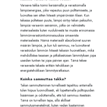
Varaava takka toimii keräämällä ja varastoimalla
lämpöenergiaa, joka vapautuu puun polttamisesta, ja
luovuttaa sen sitten hitaasti ympäröivään tilaan. Kun
takassa poltetaan puuta, lämpö siirtyy takan paksuihin,
lämpöä varaaviin seinämiin, jotka on valmistettu
materiaaleista kuten vuolukivestä tai muista erinomaisia
lämmönvarastointiominaisuuksia omaavista
materiaaleista. Nämä materiaalit absorboivat suuren
määrän lämpöä, ja kun tuli sammuu, ne luovuttavat
varastoidun lämmön hitaasti takaisin huonetilaan, mikä
mahdollistaa tasaisen ja pitkäkestoisen lämmityksen jopa
useiden tuntien tai jopa päivien ajan. Tämä tekee
varaavasta takasta erittäin tehokkaan ja
energiatehokkaan lämmitysratkaisun.
Kuinka sammuttaa takka?
Takan sammuttaminen turvallisesti tapahtuu antamalla
tulen hiipua luonnollisesti, eli lopettamalla polttopuiden
lisäämisen ja odottamalla, että tuli sammuu itsestään.
Tämä on turvallisin tapa, sillä äkilliset
sammutusmenetelmät, kuten veden kaataminen