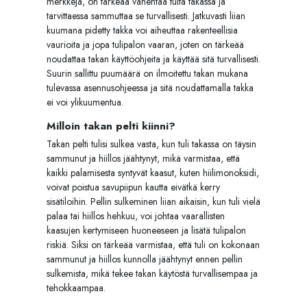
merkkejä, on tärkeää vähentää tulta takassa ja
tarvittaessa sammuttaa se turvallisesti. Jatkuvasti liian
kuumana pidetty takka voi aiheuttaa rakenteellisia
vaurioita ja jopa tulipalon vaaran, joten on tärkeää
noudattaa takan käyttöohjeita ja käyttää sitä turvallisesti.
Suurin sallittu puumäärä on ilmoitettu takan mukana
tulevassa asennusohjeessa ja sitä noudattamalla takka
ei voi ylikuumentua.
Milloin takan pelti kiinni?
Takan pelti tulisi sulkea vasta, kun tuli takassa on täysin
sammunut ja hiillos jäähtynyt, mikä varmistaa, että
kaikki palamisesta syntyvät kaasut, kuten hiilimonoksidi,
voivat poistua savupiipun kautta eivätkä kerry
sisätiloihin. Pellin sulkeminen liian aikaisin, kun tuli vielä
palaa tai hiillos hehkuu, voi johtaa vaarallisten
kaasujen kertymiseen huoneeseen ja lisätä tulipalon
riskiä. Siksi on tärkeää varmistaa, että tuli on kokonaan
sammunut ja hiillos kunnolla jäähtynyt ennen pellin
sulkemista, mikä tekee takan käytöstä turvallisempaa ja
tehokkaampaa.