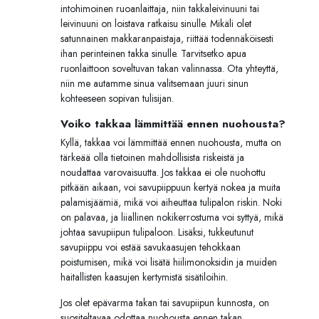
intohimoinen ruoanlaittaja, niin takkaleivinuuni tai
leivinuuni on loistava ratkaisu sinulle. Mikäli olet
satunnainen makkaranpaistaja, riittää todennäköisesti
ihan perinteinen takka sinulle. Tarvitsetko apua
ruonlaittoon soveltuvan takan valinnassa. Ota yhteyttä,
niin me autamme sinua valitsemaan juuri sinun
kohteeseen sopivan tulisijan.
Voiko takkaa lämmittää ennen nuohousta?
Kyllä, takkaa voi lämmittää ennen nuohousta, mutta on
tärkeää olla tietoinen mahdollisista riskeistä ja
noudattaa varovaisuutta. Jos takkaa ei ole nuohottu
pitkään aikaan, voi savupiippuun kertyä nokea ja muita
palamisjäämiä, mikä voi aiheuttaa tulipalon riskin. Noki
on palavaa, ja liiallinen nokikerrostuma voi syttyä, mikä
johtaa savupiipun tulipaloon. Lisäksi, tukkeutunut
savupiippu voi estää savukaasujen tehokkaan
poistumisen, mikä voi lisätä hiilimonoksidin ja muiden
haitallisten kaasujen kertymistä sisätiloihin.
Jos olet epävarma takan tai savupiipun kunnosta, on
suositeltavaa odottaa nuohousta ennen takan