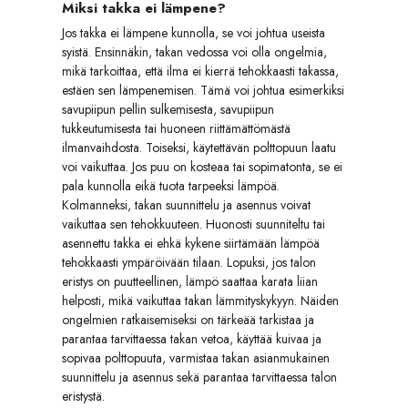
Miksi takka ei lämpene?
Jos takka ei lämpene kunnolla, se voi johtua useista
syistä. Ensinnäkin, takan vedossa voi olla ongelmia,
mikä tarkoittaa, että ilma ei kierrä tehokkaasti takassa,
estäen sen lämpenemisen. Tämä voi johtua esimerkiksi
savupiipun pellin sulkemisesta, savupiipun
tukkeutumisesta tai huoneen riittämättömästä
ilmanvaihdosta. Toiseksi, käytettävän polttopuun laatu
voi vaikuttaa. Jos puu on kosteaa tai sopimatonta, se ei
pala kunnolla eikä tuota tarpeeksi lämpöä.
Kolmanneksi, takan suunnittelu ja asennus voivat
vaikuttaa sen tehokkuuteen. Huonosti suunniteltu tai
asennettu takka ei ehkä kykene siirtämään lämpöä
tehokkaasti ympäröivään tilaan. Lopuksi, jos talon
eristys on puutteellinen, lämpö saattaa karata liian
helposti, mikä vaikuttaa takan lämmityskykyyn. Näiden
ongelmien ratkaisemiseksi on tärkeää tarkistaa ja
parantaa tarvittaessa takan vetoa, käyttää kuivaa ja
sopivaa polttopuuta, varmistaa takan asianmukainen
suunnittelu ja asennus sekä parantaa tarvittaessa talon
eristystä.