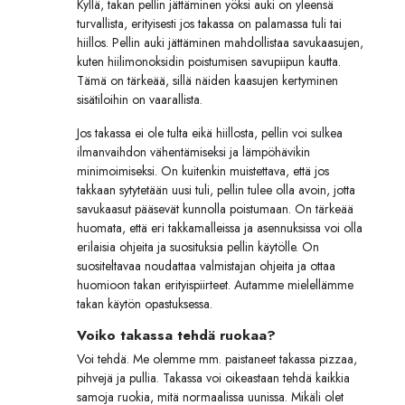
Kyllä, takan pellin jättäminen yöksi auki on yleensä
turvallista, erityisesti jos takassa on palamassa tuli tai
hiillos. Pellin auki jättäminen mahdollistaa savukaasujen,
kuten hiilimonoksidin poistumisen savupiipun kautta.
Tämä on tärkeää, sillä näiden kaasujen kertyminen
sisätiloihin on vaarallista.
Jos takassa ei ole tulta eikä hiillosta, pellin voi sulkea
ilmanvaihdon vähentämiseksi ja lämpöhävikin
minimoimiseksi. On kuitenkin muistettava, että jos
takkaan sytytetään uusi tuli, pellin tulee olla avoin, jotta
savukaasut pääsevät kunnolla poistumaan. On tärkeää
huomata, että eri takkamalleissa ja asennuksissa voi olla
erilaisia ohjeita ja suosituksia pellin käytölle. On
suositeltavaa noudattaa valmistajan ohjeita ja ottaa
huomioon takan erityispiirteet. Autamme mielellämme
takan käytön opastuksessa.
Voiko takassa tehdä ruokaa?
Voi tehdä. Me olemme mm. paistaneet takassa pizzaa,
pihvejä ja pullia. Takassa voi oikeastaan tehdä kaikkia
samoja ruokia, mitä normaalissa uunissa. Mikäli olet