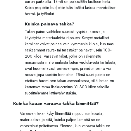
euron paikkeilla. Tämä on pelkästään tuotteen hinta.
Koko projektin budjettiin tulisi lisäksi laskea mahdolliset
hormi- ja työkulut.
Kuinka painava takka?
Takan paino vaihtelee suuresti tyypistä, koosta ja
käytetyistä materiaaleista riippuen: Kevyet metalliset
kamiinat voivat painaa vain kymmeniä kiloja, kun taas
raskaammat rauta- tai terästakat painavat usein 100-
200 kiloa. Varaavat takat, jotka on rakennettu
massiivisista materiaaleista kuten vuolukivestä tai tiilestä,
ovat huomattavasti painavampia, ja niiden paino voi
nousta jopa useisiin tonneihin. Tämä suuri paino on
otettava huomioon takan asennuksessa, sillä lattian on
kestettävä tämä lisäkuormitus. Yli 300 kilon takoille
suosittelemme lattiavahvistuksia.
Kuinka kauan varaava takka lämmittää?
Varaavan takan kyky lämmittää riippuu sen koosta,
materiaalista ja siitä, kuinka paljon lämpöä se on
varastoinut poltettaessa. Yleensä, kun varaava takka on