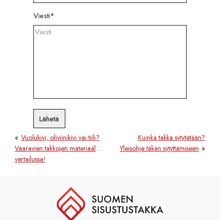
Viesti
*
Lähetä
«
Vuolukivi, oliviinikivi vai tiili?
Kuinka takka sytytetään?
»
Vaaravien takkojen materiaalit
Yleisohje takan sytyttämiseen
vertailussa!