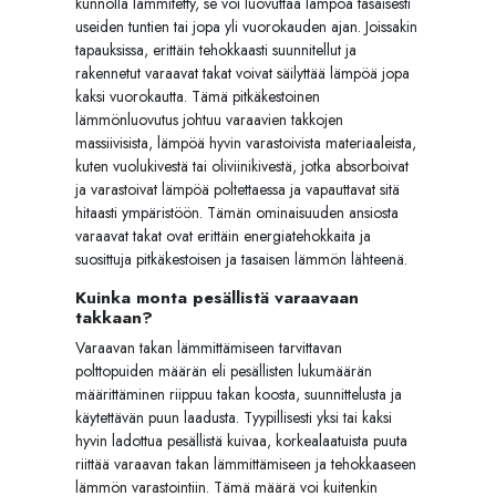
kunnolla lämmitetty, se voi luovuttaa lämpöä tasaisesti
useiden tuntien tai jopa yli vuorokauden ajan. Joissakin
tapauksissa, erittäin tehokkaasti suunnitellut ja
rakennetut varaavat takat voivat säilyttää lämpöä jopa
kaksi vuorokautta. Tämä pitkäkestoinen
lämmönluovutus johtuu varaavien takkojen
massiivisista, lämpöä hyvin varastoivista materiaaleista,
kuten vuolukivestä tai oliviinikivestä, jotka absorboivat
ja varastoivat lämpöä poltettaessa ja vapauttavat sitä
hitaasti ympäristöön. Tämän ominaisuuden ansiosta
varaavat takat ovat erittäin energiatehokkaita ja
suosittuja pitkäkestoisen ja tasaisen lämmön lähteenä.
Kuinka monta pesällistä varaavaan
takkaan?
Varaavan takan lämmittämiseen tarvittavan
polttopuiden määrän eli pesällisten lukumäärän
määrittäminen riippuu takan koosta, suunnittelusta ja
käytettävän puun laadusta. Tyypillisesti yksi tai kaksi
hyvin ladottua pesällistä kuivaa, korkealaatuista puuta
riittää varaavan takan lämmittämiseen ja tehokkaaseen
lämmön varastointiin. Tämä määrä voi kuitenkin