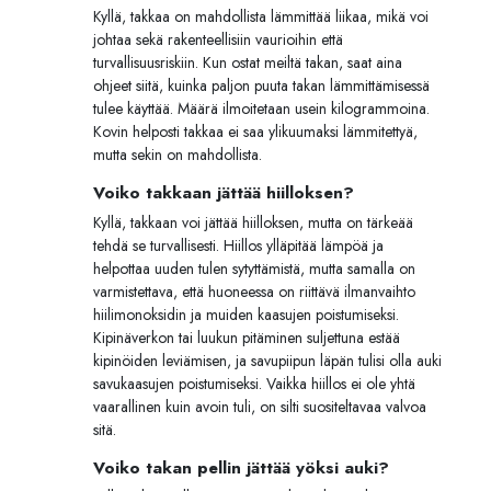
Kyllä, takkaa on mahdollista lämmittää liikaa, mikä voi
johtaa sekä rakenteellisiin vaurioihin että
turvallisuusriskiin. Kun ostat meiltä takan, saat aina
ohjeet siitä, kuinka paljon puuta takan lämmittämisessä
tulee käyttää. Määrä ilmoitetaan usein kilogrammoina.
Kovin helposti takkaa ei saa ylikuumaksi lämmitettyä,
mutta sekin on mahdollista.
Voiko takkaan jättää hiilloksen?
Kyllä, takkaan voi jättää hiilloksen, mutta on tärkeää
tehdä se turvallisesti. Hiillos ylläpitää lämpöä ja
helpottaa uuden tulen sytyttämistä, mutta samalla on
varmistettava, että huoneessa on riittävä ilmanvaihto
hiilimonoksidin ja muiden kaasujen poistumiseksi.
Kipinäverkon tai luukun pitäminen suljettuna estää
kipinöiden leviämisen, ja savupiipun läpän tulisi olla auki
savukaasujen poistumiseksi. Vaikka hiillos ei ole yhtä
vaarallinen kuin avoin tuli, on silti suositeltavaa valvoa
sitä.
Voiko takan pellin jättää yöksi auki?