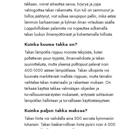
takkaan, voivat aiheuttaa savua, höyryä ja jopa
vahingoittaa takan rakennetta. Kun tuli on sammunut ja
hiillos jäähtynyt, voit sulkea savupiipun pellin, mikä estää
lämmön karkaamisen ja kylmän ilman virtauksen sisälle.
Loppuhiilloksen palamista voi nopeuttaa sulkemalla
takan luukun ilmansyöttöreiät ja kohentamalla hiillosta.
Kuinka kuuma takka on?
Takan lämpötila riippuu monista tekijöistä, kuten
poltettavan puun tyypistä, ilmanvaihdosta ja takan
suunnittelusta, mutta yleensä polttopuut palavat noin
600-1000 asteen lämpötilassa. Takan ulkopinta voi
kuumeta merkittävästi mallista riippuen, mutta tämäkin
vaihtelee takan materiaalin ja rakenteen mukaan. On
tärkeää käyttää takkaa valmistajan ohjeiden ja
turvallisuusmääräysten mukaisesti, erityisesti suhtautuen
lämpötilan hallintaan ja turvalliseen käyttöetäisyyteen.
Kuinka paljon takka maksaa?
Takan hinta voi vaihdella aina 500 eurosta kymmeniin
tuhansiin. Takan keskiarvollinen hinta pyörii noin 4 000