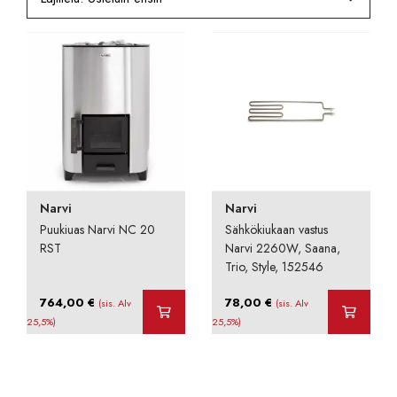
Narvi
Narvi
Puukiuas Narvi NC 20
Sähkökiukaan vastus
RST
Narvi 2260W, Saana,
Trio, Style, 152546
764,00
€
78,00
€
(sis. Alv
(sis. Alv
25,5%)
25,5%)