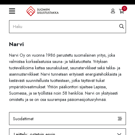
0
Narvi
Narvi Oy on vuonna 1986 perustettu suomalainen yritys, joka
valmistaa korkealaatuisia sauna- ja takkatuotteita. Yrityksen
tuotevalikoima kattaa saunakiukaat, saunatarvikkeet sekä takka- ja
asennustarvikkeet. Narvi tunnetaan erityisesti energiatehokkaista ja
kestävästi suunnitelluista tuotteistaan, jotka täyttävät tiukat
ympäristövaatimukset. Yhtiön pääkonttori sijaitsee Lapissa,
Suomessa, ja se työllistää noin 58 henkilöä. Narvi on yksityisesti
omistettu ja se on osa suurempaa pääomasijoitusryhmää.
Suodattimet