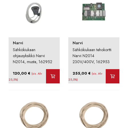
Narvi
Narvi
Sähkökiukaan
Sähkökiukaan tehokortti
ohjausyksikkö Narvi
Narvi N2014
N2014, musta, 162952
230V/400V, 162953
120,00
€
255,00
€
(sis. Alv
(sis. Alv
25,5%)
25,5%)