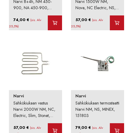
Narvi 8+4h, NM 450-
Narvi 1500W NM,
900, NA 450-900,
Nova, NC Electric, NS,
Minex, 151802
151804
74,00
€
57,00
€
(sis. Alv
(sis. Alv
25,5%)
25,5%)
Narvi
Narvi
Sähkökiukaan vastus
Sähkökiukaan termostaatti
Narvi 2000W NM, NC,
Narvi NM, NS, MINEX,
Electric, Slim, Stonet,
151803
Nova, 151805
57,00
€
79,00
€
(sis. Alv
(sis. Alv