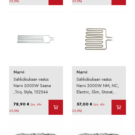
25,5%)
25,5%)
Narvi
Narvi
Sähkökiukaan vastus
Sähkökiukaan vastus
Narvi 3000W Saana
Narvi 3000W NM, NC,
,Trio, Style, 152544
Electric, Slim, Stonet,
Nova, 151807
78,90
€
57,00
€
(sis. Alv
(sis. Alv
25,5%)
25,5%)