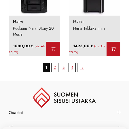
Narvi
Narvi
Puukiuas Narvi Stony 20
Narvi Takkakamiina
Musta
1080,00
€
1495,00
€
(sis. Alv
(sis. Alv
25,5%)
25,5%)
1
2
3
4
→
Osastot
Info