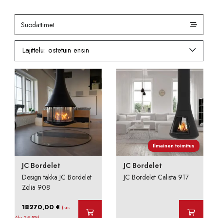
Suodattimet
Ilmainen toimitus
JC Bordelet
JC Bordelet
Design takka JC Bordelet
JC Bordelet Calista 917
Zelia 908
18270,00
€
(sis.
Alv 25,5%)