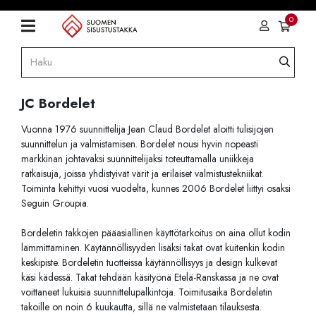
0
JC Bordelet
Vuonna 1976 suunnittelija Jean Claud Bordelet aloitti tulisijojen
suunnittelun ja valmistamisen. Bordelet nousi hyvin nopeasti
markkinan johtavaksi suunnittelijaksi toteuttamalla uniikkeja
ratkaisuja, joissa yhdistyivät värit ja erilaiset valmistustekniikat.
Toiminta kehittyi vuosi vuodelta, kunnes 2006 Bordelet liittyi osaksi
Seguin Groupia.
Bordeletin takkojen pääasiallinen käyttötarkoitus on aina ollut kodin
lämmittäminen. Käytännöllisyyden lisäksi takat ovat kuitenkin kodin
keskipiste. Bordeletin tuotteissa käytännöllisyys ja design kulkevat
käsi kädessä. Takat tehdään käsityönä Etelä-Ranskassa ja ne ovat
voittaneet lukuisia suunnittelupalkintoja. Toimitusaika Bordeletin
takoille on noin 6 kuukautta, sillä ne valmistetaan tilauksesta.