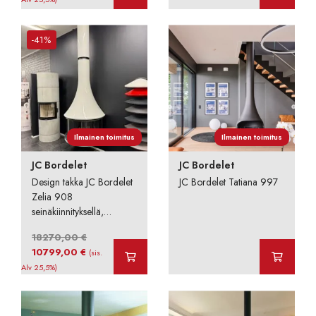
-41%
Ilmainen toimitus
Ilmainen toimitus
JC Bordelet
JC Bordelet
Design takka JC Bordelet
JC Bordelet Tatiana 997
Zelia 908
seinäkiinnityksellä,
myymälämalli
18270,00
€
Alkuperäinen
Nykyinen
10799,00
€
(sis.
hinta
hinta
Alv 25,5%)
oli:
on:
18270,00 €.
10799,00 €.