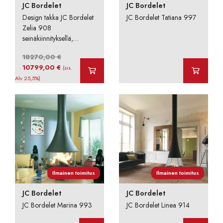
JC Bordelet
JC Bordelet
Design takka JC Bordelet
JC Bordelet Tatiana 997
Zelia 908
seinäkiinnityksellä,
myymälämalli
18270,00
€
Alkuperäinen
Nykyinen
10799,00
€
(sis.
hinta
hinta
Alv 25,5%)
oli:
on:
18270,00 €.
10799,00 €.
Ilmainen toimitus
Ilmainen toimitus
JC Bordelet
JC Bordelet
JC Bordelet Marina 993
JC Bordelet Linea 914