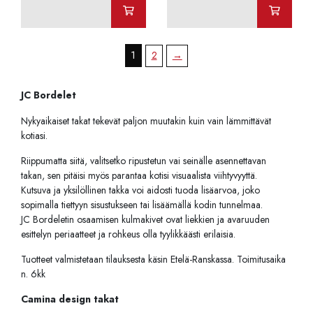
1
2
→
JC Bordelet
Nykyaikaiset takat tekevät paljon muutakin kuin vain lämmittävät
kotiasi.
Riippumatta siitä, valitsetko ripustetun vai seinälle asennettavan
takan, sen pitäisi myös parantaa kotisi visuaalista viihtyvyyttä.
Kutsuva ja yksilöllinen takka voi aidosti tuoda lisäarvoa, joko
sopimalla tiettyyn sisustukseen tai lisäämällä kodin tunnelmaa.
JC Bordeletin osaamisen kulmakivet ovat liekkien ja avaruuden
esittelyn periaatteet ja rohkeus olla tyylikkäästi erilaisia.
Tuotteet valmistetaan tilauksesta käsin Etelä-Ranskassa. Toimitusaika
n. 6kk
Camina design takat