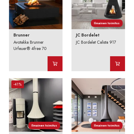
Ilmainen toimitus
Brunner
JC Bordelet
Avotakka Brunner
JC Bordelet Calista 917
Urfeuer® 4free 70
-41%
Ilmainen toimitus
Ilmainen toimitus