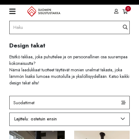
0
Design takat
Etsitkö takkaa, joka puhuttelee ja on persoonallinen osa suurempaa
kokonaisuutta?
Nämä laadukkaat tuotteet täyttävät monien unelmat takasta, joka
lämmön lisäksi lumoaa muotoilulla ja yksilöllisyydellään. Katso kaikki
design takat alta!
Suodattimet