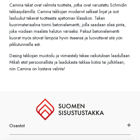
Camina takat ovat valmiita tuotteita, jotka ovat varustettu Schmidin
takkasydämillä. Camina takkojen modernit selkeät linjat ja isot
lasiluukut tekevät tuotteesta ajattoman klassikon. Takan
kuorimateriaalina toimii betonielementti, jolla saadaan sileä pinta,
joka voidaan maalata halutun väriseksi. Paksut betonielementti
kuoret myös sitovat lämpöä hyvin itseensä ja luovuttavat sitä yön
pikkutunneille asti.
Desing takkojen muotoilu ja viimeistely tekee vaikutuksen laadullaan.
Mikäli etsit persoonallista ja laadukasta takkaa kotiisi tai julkitilaan,
niin Camina on loistava valinta!
Osastot