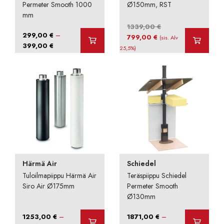
Permeter Smooth 1000
Ø150mm, RST
mm
1339,00
€
–
299,00
€
Alkuperäinen
Nykyinen
799,00
€
(sis. Alv
Hintaluokka:
399,00
€
hinta
hinta
25,5%)
299,00 €
oli:
on:
-
1339,00 €.
799,00 €.
399,00 €
Härmä Air
Schiedel
Tuloilmapiippu Härmä Air
Teräspiippu Schiedel
Siro Air Ø175mm
Permeter Smooth
Ø130mm
–
–
1253,00
€
1871,00
€