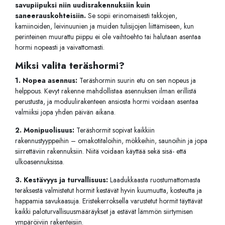
savupiipuksi niin uudisrakennuksiin kuin
saneerauskohteisiin.
Se sopii erinomaisesti takkojen,
kamiinoiden, leivinuunien ja muiden tulisijojen liittämiseen, kun
perinteinen muurattu piippu ei ole vaihtoehto tai halutaan asentaa
hormi nopeasti ja vaivattomasti.
Miksi valita teräshormi?
1. Nopea asennus:
Teräshormin suurin etu on sen nopeus ja
helppous. Kevyt rakenne mahdollistaa asennuksen ilman erillistä
perustusta, ja moduulirakenteen ansiosta hormi voidaan asentaa
valmiiksi jopa yhden päivän aikana.
2. Monipuolisuus:
Teräshormit sopivat kaikkiin
rakennustyyppeihin – omakotitaloihin, mökkeihin, saunoihin ja jopa
siirrettäviin rakennuksiin. Niitä voidaan käyttää sekä sisä- että
ulkoasennuksissa.
3. Kestävyys ja turvallisuus:
Laadukkaasta ruostumattomasta
teräksestä valmistetut hormit kestävät hyvin kuumuutta, kosteutta ja
happamia savukaasuja. Eristekerroksella varustetut hormit täyttävät
kaikki paloturvallisuusmääräykset ja estävät lämmön siirtymisen
ympäröiviin rakenteisiin.