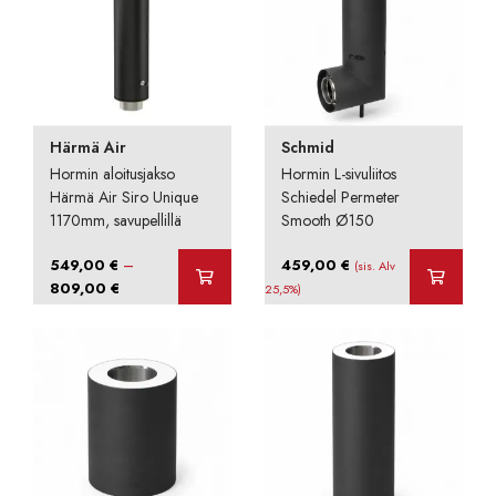
Härmä Air
Schmid
Hormin aloitusjakso
Hormin L-sivuliitos
Härmä Air Siro Unique
Schiedel Permeter
1170mm, savupellillä
Smooth Ø150
–
549,00
€
459,00
€
(sis. Alv
Hintaluokka:
809,00
€
25,5%)
549,00 €
-
809,00 €