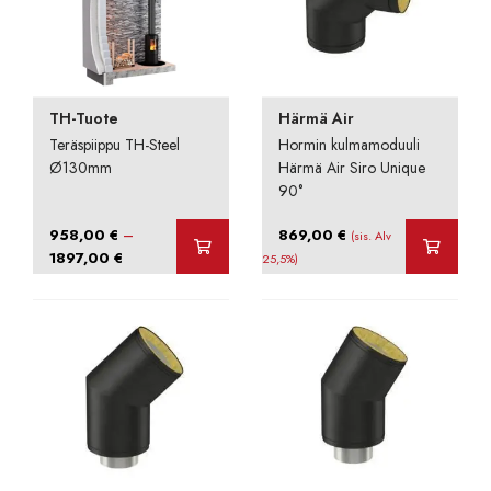
TH-Tuote
Härmä Air
Teräspiippu TH-Steel
Hormin kulmamoduuli
Ø130mm
Härmä Air Siro Unique
90°
–
958,00
€
869,00
€
(sis. Alv
Hintaluokka:
1897,00
€
25,5%)
958,00 €
-
1897,00 €