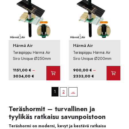
Härmä Air
Härmä Air
Teräspiippu Härmä Air
Teräspiippu Härmä Air
Siro Unique Ø250mm
Siro Unique Ø200mm
–
–
1151,00
€
900,00
€
Hintaluokka:
Hintaluokka:
3034,00
€
2333,00
€
1151,00 €
900,00 €
-
-
1
2
→
3034,00 €
2333,00 €
Teräshormit – turvallinen ja
tyylikäs ratkaisu savunpoistoon
Teräshormi on moderni, kevyt ja kestävä ratkaisu