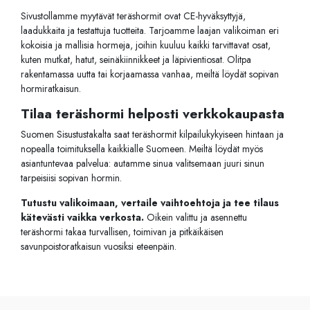
Sivustollamme myytävät teräshormit ovat CE-hyväksyttyjä,
laadukkaita ja testattuja tuotteita. Tarjoamme laajan valikoiman eri
kokoisia ja mallisia hormeja, joihin kuuluu kaikki tarvittavat osat,
kuten mutkat, hatut, seinäkiinnikkeet ja läpivientiosat. Olitpa
rakentamassa uutta tai korjaamassa vanhaa, meiltä löydät sopivan
hormiratkaisun.
Tilaa teräshormi helposti verkkokaupasta
Suomen Sisustustakalta saat teräshormit kilpailukykyiseen hintaan ja
nopealla toimituksella kaikkialle Suomeen. Meiltä löydät myös
asiantuntevaa palvelua: autamme sinua valitsemaan juuri sinun
tarpeisiisi sopivan hormin.
Tutustu valikoimaan, vertaile vaihtoehtoja ja tee tilaus
kätevästi vaikka verkosta.
Oikein valittu ja asennettu
teräshormi takaa turvallisen, toimivan ja pitkäikäisen
savunpoistoratkaisun vuosiksi eteenpäin.