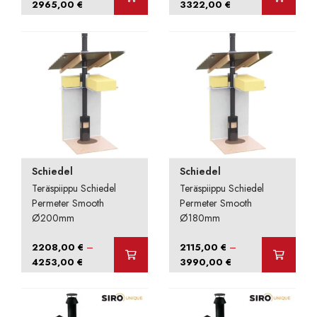
Hintaluokka:
Hintaluokka:
2965,00
€
3322,00
€
1253,00 €
1871,00 €
-
-
2965,00 €
3322,00 €
Schiedel
Schiedel
Teräspiippu Schiedel
Teräspiippu Schiedel
Permeter Smooth
Permeter Smooth
Ø200mm
Ø180mm
–
–
2208,00
€
2115,00
€
Hintaluokka:
Hintaluokka:
4253,00
€
3990,00
€
2208,00 €
2115,00 €
-
-
4253,00 €
3990,00 €