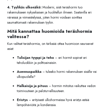
4. Tyylikäs ulkonäkö:
Moderni, siisti teräshormi tuo
rakennukseen nykyaikaisen ja huolitellun ilmeen. Saatavilla eri
väreissä ja viimeistelyissä, joten hormi voidaan sovittaa
saumattomasti rakennuksen tyyliin.
Mitä kannattaa huomioida teräshormia
valitessa?
Kun valitset teräshormia, on tärkeää ottaa huomioon seuraavat
asiat:
Tulisijan tyyppi ja teho
– eri hormit sopivat eri
teholuokkiin ja polttoaineisiin.
Asennuspaikka
– tuleeko hormi rakennuksen sisälle vai
ulkopuolelle?
Halkaisija ja pituus
– hormin mitoitus vaikuttaa vedon
toimivuuteen ja paloturvallisuuteen.
Eristys
– erityisesti ulkohormeissa hyvä eristys estää
lämpöhäviöitä ja kondenssia.