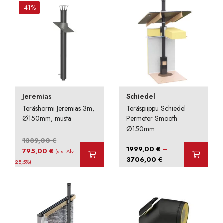
-41%
Jeremias
Schiedel
Teräshormi Jeremias 3m,
Teräspiippu Schiedel
Ø150mm, musta
Permeter Smooth
Ø150mm
1339,00
€
–
1999,00
€
Alkuperäinen
Nykyinen
795,00
€
(sis. Alv
Hintaluokka:
3706,00
€
hinta
hinta
25,5%)
1999,00 €
oli:
on:
-
1339,00 €.
795,00 €.
3706,00 €