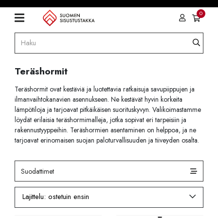
0
Teräshormit
Teräshormit ovat kestäviä ja luotettavia ratkaisuja savupiippujen ja
ilmanvaihtokanavien asennukseen. Ne kestävät hyvin korkeita
lämpötiloja ja tarjoavat pitkäikäisen suorituskyvyn. Valikoimastamme
löydät erilaisia teräshormimalleja, jotka sopivat eri tarpeisiin ja
rakennustyyppeihin. Teräshormien asentaminen on helppoa, ja ne
tarjoavat erinomaisen suojan paloturvallisuuden ja tiiveyden osalta.
Suodattimet