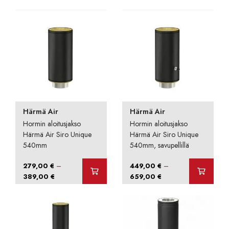
359,00 €
359,00 €
-
-
509,00 €
509,00 €
Härmä Air
Härmä Air
Hormin aloitusjakso
Hormin aloitusjakso
Härmä Air Siro Unique
Härmä Air Siro Unique
540mm
540mm, savupellillä
–
–
279,00
€
449,00
€
Hintaluokka:
Hintaluokka:
389,00
€
659,00
€
279,00 €
449,00 €
-
-
389,00 €
659,00 €