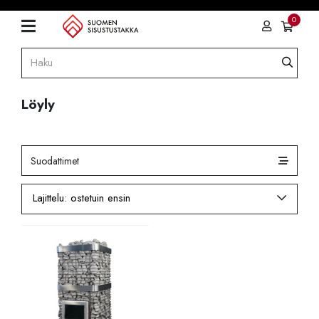
0
Löyly
Suodattimet