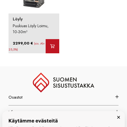
Löyly
Puukiuas Löyly Loimu,
10-30m³
2299,00
€
(sis. Alv
25,5%)
Osastot
Info
×
Käytämme evästeitä