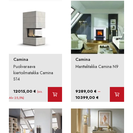
Camina
Camina
Puolivaraava
Manttelitakka Camina N9
kiertoilmatakka Camina
S14
–
12015,00
€
9289,00
€
(sis.
Hintaluokka:
10399,00
€
Alv 25,5%)
9289,00 €
-
10399,00 €