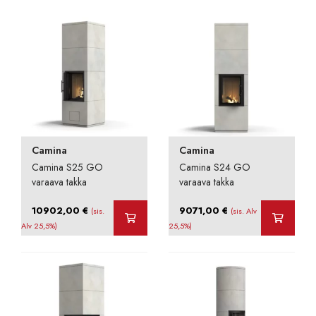
-
-
11495,00 €
14432,00 €
Camina
Camina
Camina S25 GO
Camina S24 GO
varaava takka
varaava takka
10902,00
€
9071,00
€
(sis.
(sis. Alv
Alv 25,5%)
25,5%)