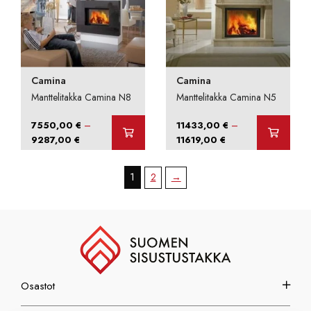
Camina
Camina
Manttelitakka Camina N8
Manttelitakka Camina N5
–
–
7550,00
€
11433,00
€
Hintaluokka:
Hintaluokka:
9287,00
€
11619,00
€
7550,00 €
11433,00 €
-
-
1
2
→
9287,00 €
11619,00 €
Osastot