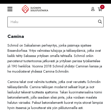
0
Camina
Schmid on Saksalainen perheyritys, jonka päämaja sijaitsee
Bissendorfissa. Yritys valmistaa tulisijoja ja takkasydämiä, jotka ovat
kaikki tehty Saksassa yrityksen omalla tehtaalla. Schmid onkin
panostanut tuotantoonsa jatkuvasti ja yrityksen parissa työskentelee
yli 190 henkilöä. Vuonna 2018 Schmid yhdistyi Caminan kanssa ja
he muodostavat yhdessä Camina-Schmidin.
Camina takat ovat valmiita tuotteita, jotka ovat varustettu Schmidin
takkasydämillä. Camina takkojen modernit selkeät linjat ja isot
lasiluukut tekevät tuotteista ajattomia. Takan kuorimateriaalina toimii
betonielementti, jolla saadaan sileä pinta, joka voidaan maalata
halutun väriseksi. Paksut betonielementti kuoret myös sitovat lämpöä
hyvin itseensä ja luovuttavat sitä yön pikkutunneille asti.