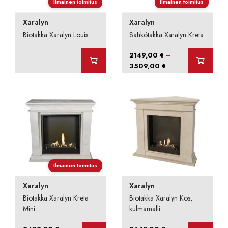
Ilmainen toimitus
Ilmainen toimitus
Xaralyn
Xaralyn
Biotakka Xaralyn Louis
Sähkötakka Xaralyn Kreta
–
2149,00
€
Hintaluokka:
3509,00
€
2149,00 €
-
3509,00 €
Ilmainen toimitus
Xaralyn
Xaralyn
Biotakka Xaralyn Kreta
Biotakka Xaralyn Kos,
Mini
kulmamalli