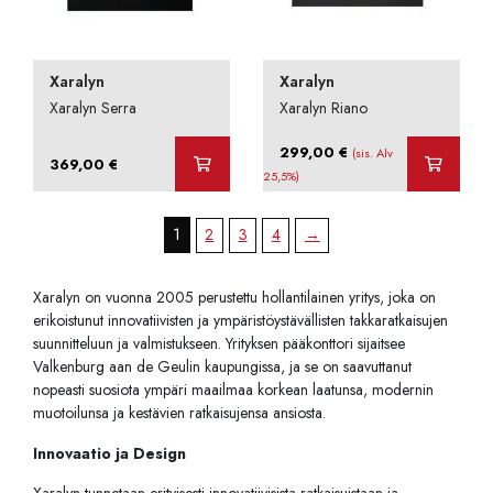
Xaralyn
Xaralyn
Xaralyn Serra
Xaralyn Riano
299,00
€
(sis. Alv
369,00
€
25,5%)
1
2
3
4
→
Xaralyn on vuonna 2005 perustettu hollantilainen yritys, joka on
erikoistunut innovatiivisten ja ympäristöystävällisten takkaratkaisujen
suunnitteluun ja valmistukseen. Yrityksen pääkonttori sijaitsee
Valkenburg aan de Geulin kaupungissa, ja se on saavuttanut
nopeasti suosiota ympäri maailmaa korkean laatunsa, modernin
muotoilunsa ja kestävien ratkaisujensa ansiosta.
Innovaatio ja Design
Xaralyn tunnetaan erityisesti innovatiivisista ratkaisuistaan ja