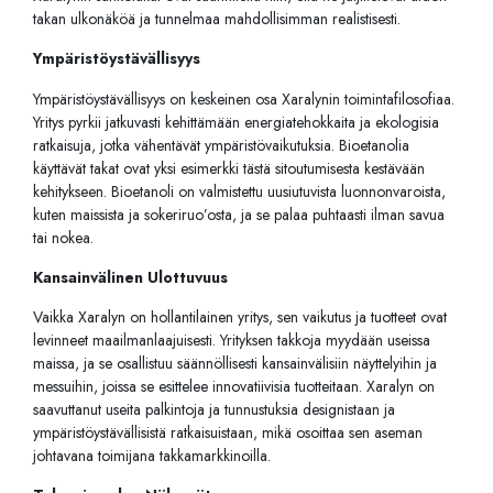
takan ulkonäköä ja tunnelmaa mahdollisimman realistisesti.
Ympäristöystävällisyys
Ympäristöystävällisyys on keskeinen osa Xaralynin toimintafilosofiaa.
Yritys pyrkii jatkuvasti kehittämään energiatehokkaita ja ekologisia
ratkaisuja, jotka vähentävät ympäristövaikutuksia. Bioetanolia
käyttävät takat ovat yksi esimerkki tästä sitoutumisesta kestävään
kehitykseen. Bioetanoli on valmistettu uusiutuvista luonnonvaroista,
kuten maissista ja sokeriruo’osta, ja se palaa puhtaasti ilman savua
tai nokea.
Kansainvälinen Ulottuvuus
Vaikka Xaralyn on hollantilainen yritys, sen vaikutus ja tuotteet ovat
levinneet maailmanlaajuisesti. Yrityksen takkoja myydään useissa
maissa, ja se osallistuu säännöllisesti kansainvälisiin näyttelyihin ja
messuihin, joissa se esittelee innovatiivisia tuotteitaan. Xaralyn on
saavuttanut useita palkintoja ja tunnustuksia designistaan ja
ympäristöystävällisistä ratkaisuistaan, mikä osoittaa sen aseman
johtavana toimijana takkamarkkinoilla.