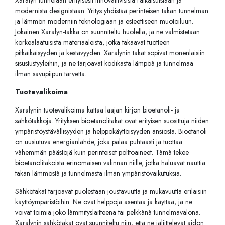
modernista designistaan. Yritys yhdistää perinteisen takan tunnelman
ja lämmön moderniin teknologiaan ja esteettiseen muotoiluun.
Jokainen Xaralyn-takka on suunniteltu huolella, ja ne valmistetaan
korkealaatuisista materiaaleista, jotka takaavat tuotteen
pitkäikäisyyden ja kestävyyden. Xaralynin takat sopivat monenlaisiin
sisustustyyleihin, ja ne tarjoavat kodikasta lämpöä ja tunnelmaa
ilman savupiipun tarvetta.
Tuotevalikoima
Xaralynin tuotevalikoima kattaa laajan kirjon bioetanoli- ja
sähkötakkoja. Yrityksen bioetanolitakat ovat erityisen suosittuja niiden
ympäristöystävällisyyden ja helppokäyttöisyyden ansiosta. Bioetanoli
on uusiutuva energianlähde, joka palaa puhtaasti ja tuottaa
vähemmän päästöjä kuin perinteiset polttoaineet. Tämä tekee
bioetanolitakoista erinomaisen valinnan niille, jotka haluavat nauttia
takan lämmöstä ja tunnelmasta ilman ympäristövaikutuksia.
Sähkötakat tarjoavat puolestaan joustavuutta ja mukavuutta erilaisiin
käyttöympäristöihin. Ne ovat helppoja asentaa ja käyttää, ja ne
voivat toimia joko lämmityslaitteena tai pelkkänä tunnelmavalona.
Xaralynin sähkötakat ovat suunniteltu niin, että ne jäljittelevät aidon