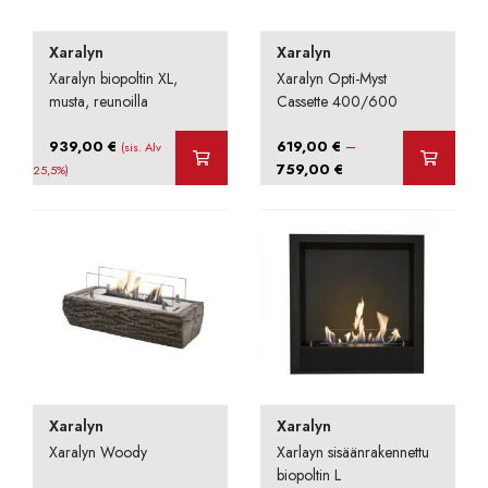
Xaralyn
Xaralyn
Xaralyn biopoltin XL,
Xaralyn Opti-Myst
musta, reunoilla
Cassette 400/600
–
939,00
€
619,00
€
(sis. Alv
Hintaluokka:
759,00
€
25,5%)
619,00 €
-
759,00 €
Xaralyn
Xaralyn
Xaralyn Woody
Xarlayn sisäänrakennettu
biopoltin L