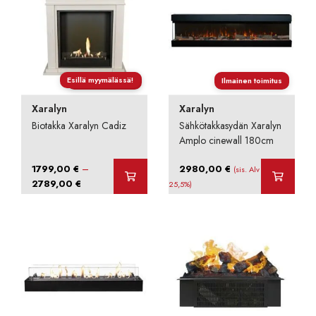
Esillä myymälässä!
Ilmainen toimitus
Ilmainen toimitus
Xaralyn
Xaralyn
Biotakka Xaralyn Cadiz
Sähkötakkasydän Xaralyn
Amplo cinewall 180cm
–
1799,00
€
2980,00
€
(sis. Alv
Hintaluokka:
2789,00
€
25,5%)
1799,00 €
-
2789,00 €