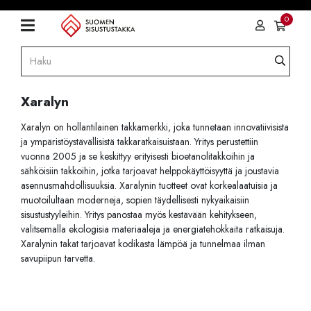
0
Xaralyn
Xaralyn on hollantilainen takkamerkki, joka tunnetaan innovatiivisista
ja ympäristöystävällisistä takkaratkaisuistaan. Yritys perustettiin
vuonna 2005 ja se keskittyy erityisesti bioetanolitakkoihin ja
sähköisiin takkoihin, jotka tarjoavat helppokäyttöisyyttä ja joustavia
asennusmahdollisuuksia. Xaralynin tuotteet ovat korkealaatuisia ja
muotoilultaan moderneja, sopien täydellisesti nykyaikaisiin
sisustustyyleihin. Yritys panostaa myös kestävään kehitykseen,
valitsemalla ekologisia materiaaleja ja energiatehokkaita ratkaisuja.
Xaralynin takat tarjoavat kodikasta lämpöä ja tunnelmaa ilman
savupiipun tarvetta.