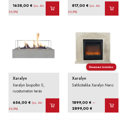
1638,00
€
817,00
€
(sis. Alv
(sis. Alv
25,5%)
25,5%)
Ilmainen toimitus
Xaralyn
Xaralyn
Xaralyn biopoltin S,
Sähkötakka Xaralyn Nero
ruostumaton teräs
–
656,00
€
1899,00
€
(sis. Alv
Hintaluokka:
2899,00
€
25,5%)
1899,00 €
-
2899,00 €