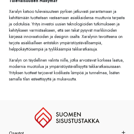
Tulevaisuuden Näkymät
Xaralyn katsoo tulevaisuuteen pyrkien jatkuvasti parantamaan ja
kehittämään tuotteitaan vastaamaan asiakkaidensa muuttuvia tarpeita
ja odotuksia. Yritys investoi uusien teknologioiden tutkimukseen ja
kehitykseen varmistaakseen, että sen takat pysyvät markkinoiden
kärjessä innovaatioiden ja designin osalta. Xaralynin tavoitteena on
tarjota asiakkailleen entistäkin ympäristöystävällisempiä,
helppokäyttöisempiä ja tyylikkäämpiä takkaratkaisuja.
Xaralyn on täydellinen valinta niille, jotka arvostavat korkeaa laatua,
modernia muotoilua ja ympäristöystävällisyyttä takkaratkaisuissaan.
Yrityksen tuotteet tarjoavat kodikasta lämpöä ja tunnelmaa, lisäten
samalla tilan esteettisyyttä ja mukavuutta.
Osastot