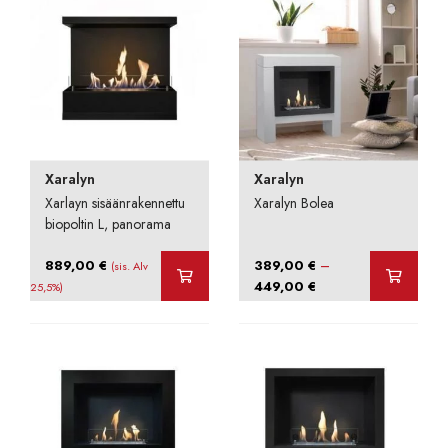
Xaralyn
Xaralyn
Xarlayn sisäänrakennettu
Xaralyn Bolea
biopoltin L, panorama
–
889,00
€
389,00
€
(sis. Alv
Hintaluokka:
449,00
€
25,5%)
389,00 €
-
449,00 €