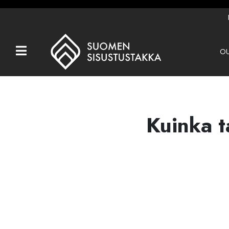
OU
Kaikki tuotteet
Tuotemerkit
OUTLET
Kuinka t
Takat
Hormit
Ulkotulisijat
Kiukaat
Muut tuotteet