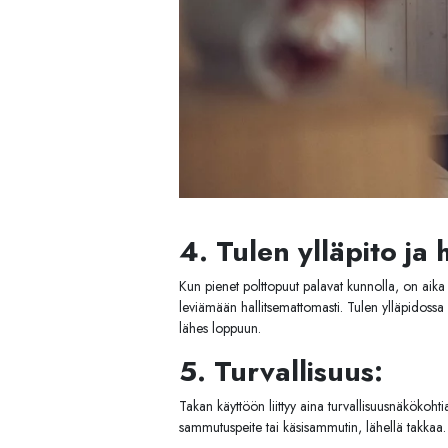
4. Tulen ylläpito ja h
Kun pienet polttopuut palavat kunnolla, on aika 
leviämään hallitsemattomasti. Tulen ylläpidossa o
lähes loppuun.
5. Turvallisuus:
Takan käyttöön liittyy aina turvallisuusnäkökoht
sammutuspeite tai käsisammutin, lähellä takkaa. N