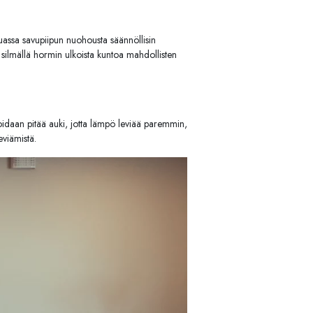
muassa savupiipun nuohousta säännöllisin
 silmällä hormin ulkoista kuntoa mahdollisten
voidaan pitää auki, jotta lämpö leviää paremmin,
eviämistä.