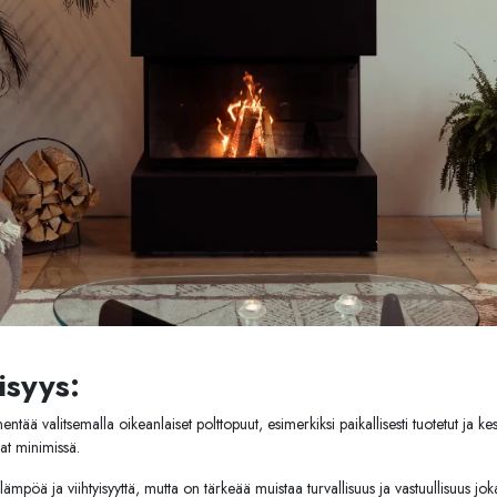
isyys:
ää valitsemalla oikeanlaiset polttopuut, esimerkiksi paikallisesti tuotetut ja kest
at minimissä.
lämpöä ja viihtyisyyttä, mutta on tärkeää muistaa turvallisuus ja vastuullisuus joka