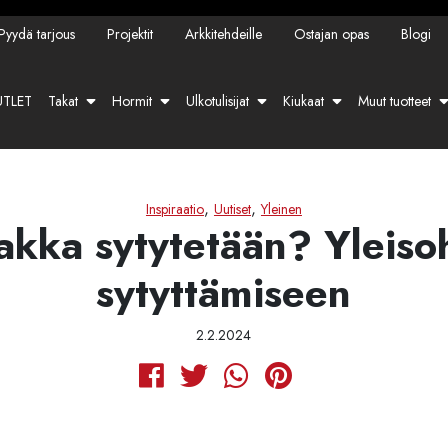
Pyydä tarjous
Projektit
Arkkitehdeille
Ostajan opas
Blogi
TLET
Takat
Hormit
Ulkotulisijat
Kiukaat
Muut tuotteet
,
,
Inspiraatio
Uutiset
Yleinen
akka sytytetään? Yleiso
sytyttämiseen
2.2.2024