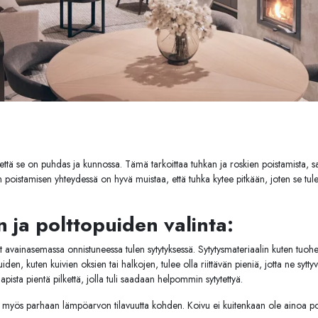
 että se on puhdas ja kunnossa. Tämä tarkoittaa tuhkan ja roskien poistamista, sa
 poistamisen yhteydessä on hyvä muistaa, että tuhka kytee pitkään, joten se tul
n ja polttopuiden valinta:
t avainasemassa onnistuneessa tulen sytytyksessä. Sytytysmateriaalin kuten tuohen 
iden, kuten kuivien oksien tai halkojen, tulee olla riittävän pieniä, jotta ne sytty
ista pientä pilkettä, jolla tuli saadaan helpommin sytytettyä.
taa myös parhaan lämpöarvon tilavuutta kohden. Koivu ei kuitenkaan ole ainoa pol