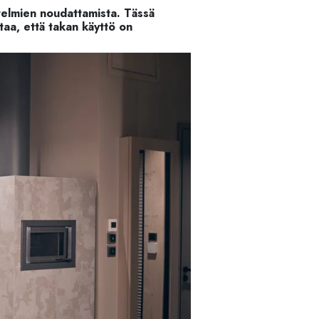
netelmien noudattamista. Tässä
istaa, että takan käyttö on