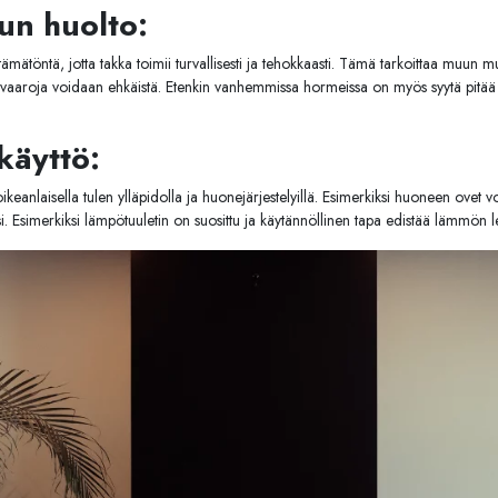
un huolto:
tämätöntä, jotta takka toimii turvallisesti ja tehokkaasti. Tämä tarkoittaa muun 
alovaaroja voidaan ehkäistä. Etenkin vanhemmissa hormeissa on myös syytä pitää
käyttö:
anlaisella tulen ylläpidolla ja huonejärjestelyillä. Esimerkiksi huoneen ovet 
si. Esimerkiksi lämpötuuletin on suosittu ja käytännöllinen tapa edistää lämmön l