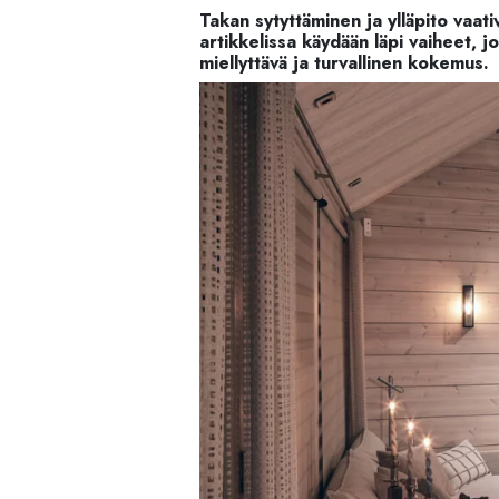
Palvelut
Takan sytyttäminen ja ylläpito vaat
artikkelissa käydään läpi vaiheet, joi
Kampanjat
miellyttävä ja turvallinen kokemus.
Yhteystiedot
Pyydä tarjous
Projektit
Arkkitehdeille
Ostajan opas
Blogi
Yrityksemme
FAQ
Tulisija