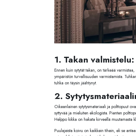
TOTO
Kylpyhuonekalusteet
1. Takan valmistelu:
Ennen kuin sytytät takan, on tärkeää varmistaa,
ympäristön turvallisuuden varmistamista. Tuhkan
tuhka on täysin jäähtynyt.
2. Sytytysmateriaali
Oikeanlainen sytytysmateriaali ja polttopuut ova
syttyvää ja mieluiten ekologista. Pienten polttopu
Helppo kikka on hakata kirveellä muutamasta klap
Puulajeista koivu on kaikkein tihein, eli se an