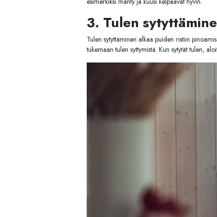
esimerkiksi mänty ja kuusi kelpaavat hyvin.
3. Tulen sytyttämine
Tulen sytyttäminen alkaa puiden ristiin pinoamise
tukemaan tulen syttymistä. Kun sytytät tulen, aloi