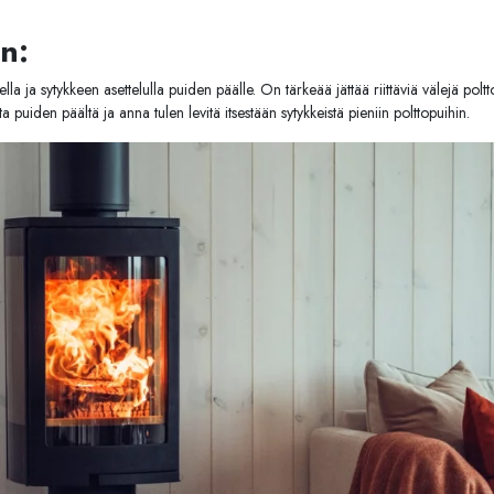
n:
lla ja sytykkeen asettelulla puiden päälle. On tärkeää jättää riittäviä välejä pol
ta puiden päältä ja anna tulen levitä itsestään sytykkeistä pieniin polttopuihin.