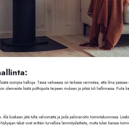
allinta:
lisätä isompia halkoja. Tässä vaiheessa on tärkeää varmistaa, että ilma pääsee e
n olennaista lisätä polttopuita tarpeen mukaan ja pitää tuli hallinnassa. Puita ka
ia. Älä koskaan jätä tulta valvomatta ja pidä palovaroitin toimintakunnossa. Lisä
ykyajan takat ovat erittäin turvallisia lämmityslaitteita, mutta tulen kanssa toimi