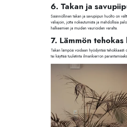
6. Takan ja savupiip
Säännöllinen takan ja savupiipun huolto on vält
väliajoin, jotta nokeutumista ja mahdollisia p
halkeamien ja muiden vaurioiden varalta.
7. Lämmön tehokas 
Takan lämpöä voidaan hyödyntää tehokkaasti oike
tai käyttää tuuletinta ilmankierron parantamisek