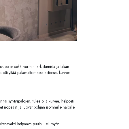
vupellin sekä hormin tarkistamista ja takan
ee säilyttää palamattomassa astiassa, kunnes
tai sytytyspalojen, tulee olla kuivaa, helposti
vät nopeasti ja luovat pohjan isommille haloille.
tettavaksi kelpaava puulaji, eli myös