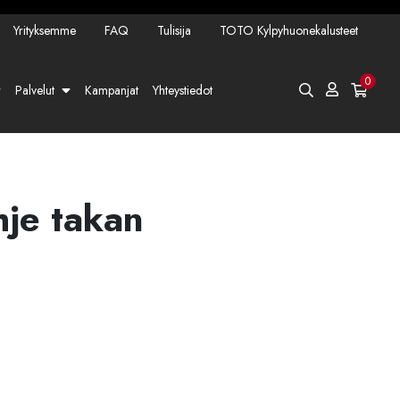
Yrityksemme
FAQ
Tulisija
TOTO Kylpyhuonekalusteet
0
Palvelut
Kampanjat
Yhteystiedot
hje takan