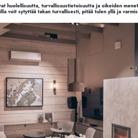
ivat huolellisuutta, turvallisuustietoisuutta ja oikeiden me
lla voit sytyttää takan turvallisesti, pitää tulen yllä ja varm