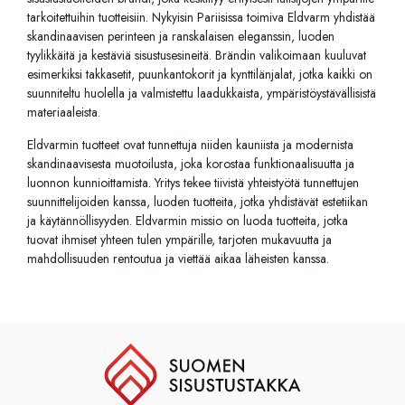
tarkoitettuihin tuotteisiin. Nykyisin Pariisissa toimiva Eldvarm yhdistää
skandinaavisen perinteen ja ranskalaisen eleganssin, luoden
tyylikkäitä ja kestäviä sisustusesineitä. Brändin valikoimaan kuuluvat
esimerkiksi takkasetit, puunkantokorit ja kynttilänjalat, jotka kaikki on
suunniteltu huolella ja valmistettu laadukkaista, ympäristöystävällisistä
materiaaleista.
Eldvarmin tuotteet ovat tunnettuja niiden kauniista ja modernista
skandinaavisesta muotoilusta, joka korostaa funktionaalisuutta ja
luonnon kunnioittamista. Yritys tekee tiivistä yhteistyötä tunnettujen
suunnittelijoiden kanssa, luoden tuotteita, jotka yhdistävät estetiikan
ja käytännöllisyyden. Eldvarmin missio on luoda tuotteita, jotka
tuovat ihmiset yhteen tulen ympärille, tarjoten mukavuutta ja
mahdollisuuden rentoutua ja viettää aikaa läheisten kanssa.