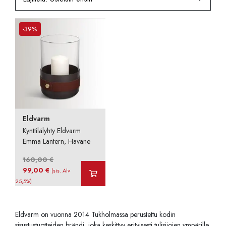
-39%
Eldvarm
Kynttilälyhty Eldvarm
Emma Lantern, Havane
160,00
€
Alkuperäinen
Nykyinen
99,00
€
(sis. Alv
hinta
hinta
25,5%)
oli:
on:
160,00 €.
99,00 €.
Eldvarm on vuonna 2014 Tukholmassa perustettu kodin
sisustustuotteiden brändi, joka keskittyy erityisesti tulisijojen ympärille