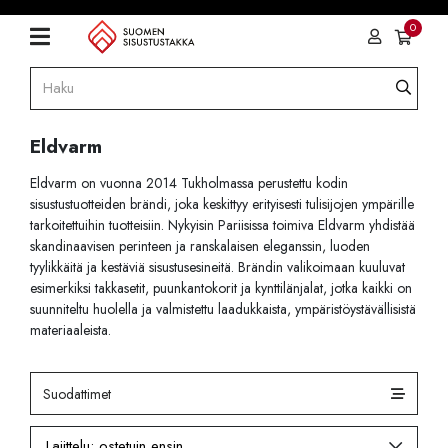
0
Eldvarm
Eldvarm on vuonna 2014 Tukholmassa perustettu kodin
sisustustuotteiden brändi, joka keskittyy erityisesti tulisijojen ympärille
tarkoitettuihin tuotteisiin. Nykyisin Pariisissa toimiva Eldvarm yhdistää
skandinaavisen perinteen ja ranskalaisen eleganssin, luoden
tyylikkäitä ja kestäviä sisustusesineitä. Brändin valikoimaan kuuluvat
esimerkiksi takkasetit, puunkantokorit ja kynttilänjalat, jotka kaikki on
suunniteltu huolella ja valmistettu laadukkaista, ympäristöystävällisistä
materiaaleista.
Suodattimet