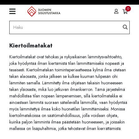
0
Kiertoilmatakat
Kiertoilmatakat ovat tehokas ja nykyaikainen lämmitysvaihtoehto,
joka hyödyntää ilman kiertämistä tilan lämmittämiseksi nopeasti ja
tasaisesti. Kiertoilmatakan toimintaperiaatteessa kylmä ilma otetaan
takan alaosasta, jonka jälkeen se kulkee kuuman tulipesän ohi
lämmiten samalla. Lämmitetty ilma ohjataan takaisin huoneeseen
takan yläosasta, mikä luo jatkuvan ilmankierron. Tämä järjestelmä
mahdollistaa tilan nopean lämpenemisen, sillä kiertoilmatakka ei
ainoastaan lämmitä suoraan säteilevällä lämmöllä, vaan hyödyntää
myös lämmitettyä ilmaa koko huonetilan lämmittämiseksi. Monissa
kiertoilmatakoissa on säätömahdollisuus, jolla voidaan ohjata,
kuinka paljon lämmintä ilmaa päästetään huoneeseen, ja joissakin
malleissa on lisäpuhaltimia, jotka tehostavat ilman kierrättämistä.