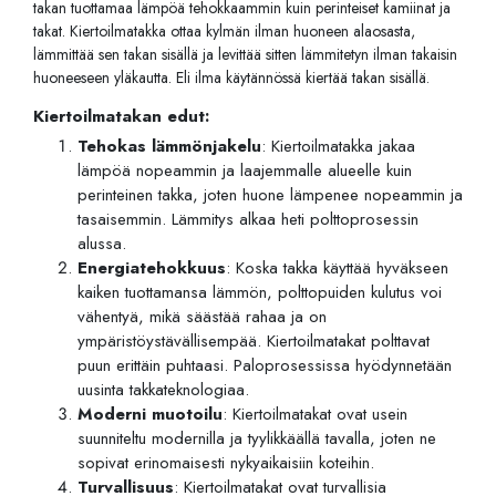
takan tuottamaa lämpöä tehokkaammin kuin perinteiset kamiinat ja
takat. Kiertoilmatakka ottaa kylmän ilman huoneen alaosasta,
lämmittää sen takan sisällä ja levittää sitten lämmitetyn ilman takaisin
huoneeseen yläkautta. Eli ilma käytännössä kiertää takan sisällä.
Kiertoilmatakan edut:
Tehokas lämmönjakelu
: Kiertoilmatakka jakaa
lämpöä nopeammin ja laajemmalle alueelle kuin
perinteinen takka, joten huone lämpenee nopeammin ja
tasaisemmin. Lämmitys alkaa heti polttoprosessin
alussa.
Energiatehokkuus
: Koska takka käyttää hyväkseen
kaiken tuottamansa lämmön, polttopuiden kulutus voi
vähentyä, mikä säästää rahaa ja on
ympäristöystävällisempää. Kiertoilmatakat polttavat
puun erittäin puhtaasi. Paloprosessissa hyödynnetään
uusinta takkateknologiaa.
Moderni muotoilu
: Kiertoilmatakat ovat usein
suunniteltu modernilla ja tyylikkäällä tavalla, joten ne
sopivat erinomaisesti nykyaikaisiin koteihin.
Turvallisuus
: Kiertoilmatakat ovat turvallisia