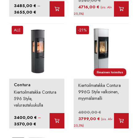
5240,00
€
–
3485,00
€
Alkuperäinen
Nykyinen
4716,00
€
(sis. Alv
Hintaluokka:
3655,00
€
hinta
hinta
25,5%)
3485,00 €
oli:
on:
-
5240,00 €.
4716,00 €.
ALE
-21%
3655,00 €
Ilmainen toimitus
Contura
Kiertoilmatakka Contura
996G Style valkoinen,
Kiertoilmatakka Contura
myymälämalli
596 Style,
valurautaluukulla
4800,00
€
–
3400,00
€
Alkuperäinen
Nykyinen
3799,00
€
(sis. Alv
Hintaluokka:
3570,00
€
hinta
hinta
25,5%)
3400,00 €
oli:
on:
-
4800,00 €.
3799,00 €.