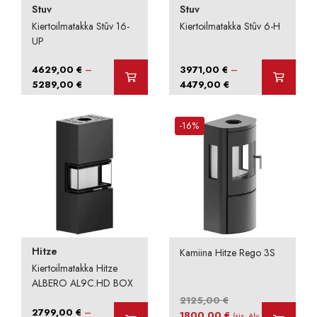
Stuv
Stuv
Kiertoilmatakka Stûv 16-
Kiertoilmatakka Stûv 6-H
UP
–
–
4629,00
€
3971,00
€
Hintaluokka:
Hintaluokka:
5289,00
€
4479,00
€
4629,00 €
3971,00 €
-
-
-16%
5289,00 €
4479,00 €
Hitze
Kamiina Hitze Rego 3S
Kiertoilmatakka Hitze
ALBERO AL9C.HD BOX
2125,00
€
–
2799,00
€
Alkuperäinen
Nykyinen
1800,00
€
(sis. Alv