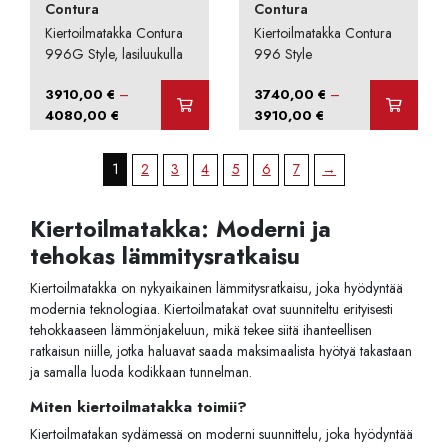
Contura
Contura
Kiertoilmatakka Contura
Kiertoilmatakka Contura
996G Style, lasiluukulla
996 Style
–
–
3910,00
€
3740,00
€
Hintaluokka:
Hintaluokka:
4080,00
€
3910,00
€
3910,00 €
3740,00 €
-
-
1
2
3
4
5
6
7
→
4080,00 €
3910,00 €
Kiertoilmatakka: Moderni ja
tehokas lämmitysratkaisu
Kiertoilmatakka on nykyaikainen lämmitysratkaisu, joka hyödyntää
modernia teknologiaa. Kiertoilmatakat ovat suunniteltu erityisesti
tehokkaaseen lämmönjakeluun, mikä tekee siitä ihanteellisen
ratkaisun niille, jotka haluavat saada maksimaalista hyötyä takastaan
ja samalla luoda kodikkaan tunnelman.
Miten kiertoilmatakka toimii?
Kiertoilmatakan sydämessä on moderni suunnittelu, joka hyödyntää