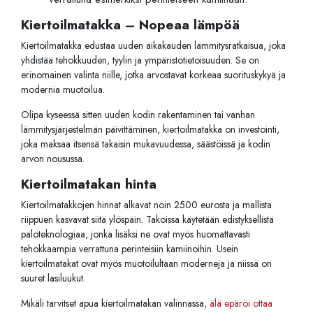
Kiertoilmatakka – Nopeaa lämpöä
Kiertoilmatakka edustaa uuden aikakauden lämmitysratkaisua, joka
yhdistää tehokkuuden, tyylin ja ympäristötietoisuuden. Se on
erinomainen valinta niille, jotka arvostavat korkeaa suorituskykyä ja
modernia muotoilua.
Olipa kyseessä sitten uuden kodin rakentaminen tai vanhan
lämmitysjärjestelmän päivittäminen, kiertoilmatakka on investointi,
joka maksaa itsensä takaisin mukavuudessa, säästöissä ja kodin
arvon nousussa.
Kiertoilmatakan hinta
Kiertoilmatakkojen hinnat alkavat noin 2500 eurosta ja mallista
riippuen kasvavat siitä ylöspäin. Takoissa käytetään edistyksellistä
paloteknologiaa, jonka lisäksi ne ovat myös huomattavasti
tehokkaampia verrattuna perinteisiin kamiinoihin. Usein
kiertoilmatakat ovat myös muotoilultaan moderneja ja niissä on
suuret lasiluukut.
Mikäli tarvitset apua kiertoilmatakan valinnassa,
älä epäröi ottaa