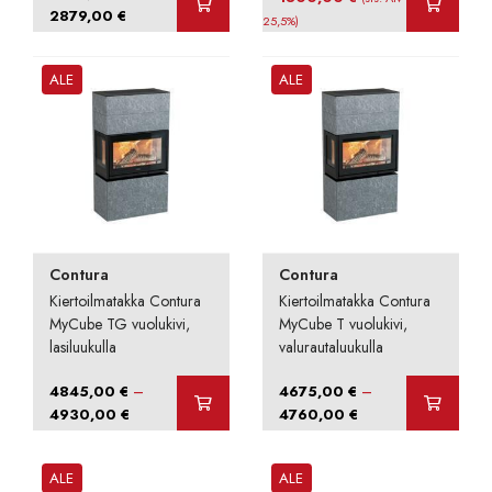
Hintaluokka:
2879,00
€
hinta
hinta
25,5%)
2799,00 €
oli:
on:
-
2125,00 €.
1800,00 €.
ALE
ALE
2879,00 €
Contura
Contura
Kiertoilmatakka Contura
Kiertoilmatakka Contura
MyCube TG vuolukivi,
MyCube T vuolukivi,
lasiluukulla
valurautaluukulla
–
–
4845,00
€
4675,00
€
Hintaluokka:
Hintaluokka:
4930,00
€
4760,00
€
4845,00 €
4675,00 €
-
-
ALE
ALE
4930,00 €
4760,00 €