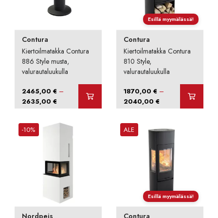
Esillä myymälässä!
Contura
Contura
Kiertoilmatakka Contura
Kiertoilmatakka Contura
886 Style musta,
810 Style,
valurautaluukulla
valurautaluukulla
–
–
2465,00
€
1870,00
€
Hintaluokka:
Hintaluokka:
2635,00
€
2040,00
€
2465,00 €
1870,00 €
-
-
-10%
ALE
2635,00 €
2040,00 €
Esillä myymälässä!
Nordpeis
Contura