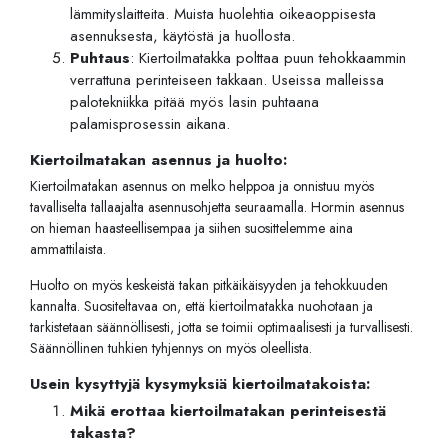
lämmityslaitteita. Muista huolehtia oikeaoppisesta
asennuksesta, käytöstä ja huollosta.
Puhtaus
: Kiertoilmatakka polttaa puun tehokkaammin
verrattuna perinteiseen takkaan. Useissa malleissa
palotekniikka pitää myös lasin puhtaana
palamisprosessin aikana.
Kiertoilmatakan asennus ja huolto:
Kiertoilmatakan asennus on melko helppoa ja onnistuu myös
tavalliselta tallaajalta asennusohjetta seuraamalla. Hormin asennus
on hieman haasteellisempaa ja siihen suosittelemme aina
ammattilaista.
Huolto on myös keskeistä takan pitkäikäisyyden ja tehokkuuden
kannalta. Suositeltavaa on, että kiertoilmatakka nuohotaan ja
tarkistetaan säännöllisesti, jotta se toimii optimaalisesti ja turvallisesti.
Säännöllinen tuhkien tyhjennys on myös oleellista.
Usein kysyttyjä kysymyksiä kiertoilmatakoista:
Mikä erottaa kiertoilmatakan perinteisestä
takasta?