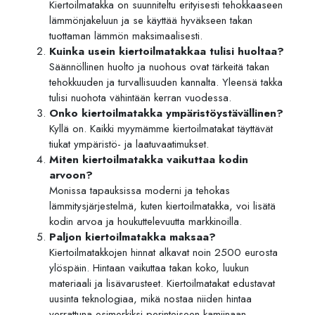
Kiertoilmatakka on suunniteltu erityisesti tehokkaaseen
lämmönjakeluun ja se käyttää hyväkseen takan
tuottaman lämmön maksimaalisesti.
Kuinka usein kiertoilmatakkaa tulisi huoltaa?
Säännöllinen huolto ja nuohous ovat tärkeitä takan
tehokkuuden ja turvallisuuden kannalta. Yleensä takka
tulisi nuohota vähintään kerran vuodessa.
Onko kiertoilmatakka ympäristöystävällinen?
Kyllä on. Kaikki myymämme kiertoilmatakat täyttävät
tiukat ympäristö- ja laatuvaatimukset.
Miten kiertoilmatakka vaikuttaa kodin
arvoon?
Monissa tapauksissa moderni ja tehokas
lämmitysjärjestelmä, kuten kiertoilmatakka, voi lisätä
kodin arvoa ja houkuttelevuutta markkinoilla.
Paljon kiertoilmatakka maksaa?
Kiertoilmatakkojen hinnat alkavat noin 2500 eurosta
ylöspäin. Hintaan vaikuttaa takan koko, luukun
materiaali ja lisävarusteet. Kiertoilmatakat edustavat
uusinta teknologiaa, mikä nostaa niiden hintaa
verrattuna esimerkiksi perinteiseen kamiinaan.