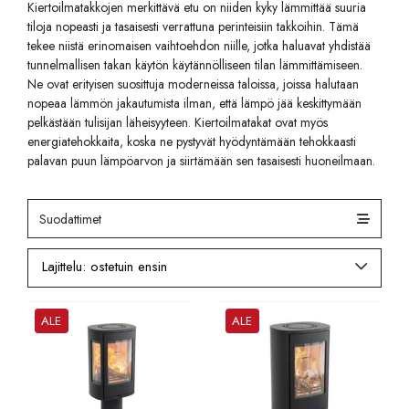
Kiertoilmatakkojen merkittävä etu on niiden kyky lämmittää suuria
tiloja nopeasti ja tasaisesti verrattuna perinteisiin takkoihin. Tämä
tekee niistä erinomaisen vaihtoehdon niille, jotka haluavat yhdistää
tunnelmallisen takan käytön käytännölliseen tilan lämmittämiseen.
Ne ovat erityisen suosittuja moderneissa taloissa, joissa halutaan
nopeaa lämmön jakautumista ilman, että lämpö jää keskittymään
pelkästään tulisijan läheisyyteen. Kiertoilmatakat ovat myös
energiatehokkaita, koska ne pystyvät hyödyntämään tehokkaasti
palavan puun lämpöarvon ja siirtämään sen tasaisesti huoneilmaan.
Suodattimet
ALE
ALE