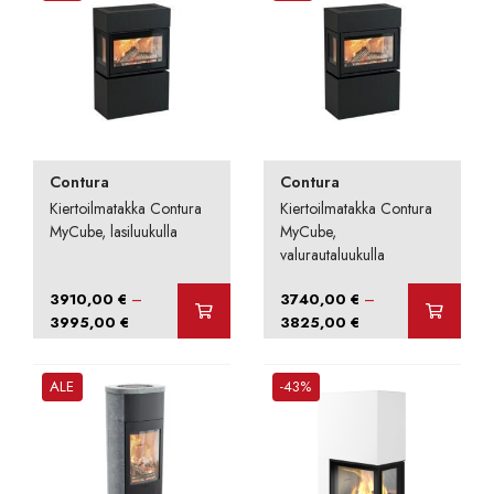
Contura
Contura
Kiertoilmatakka Contura
Kiertoilmatakka Contura
MyCube, lasiluukulla
MyCube,
valurautaluukulla
–
–
3910,00
€
3740,00
€
Hintaluokka:
Hintaluokka:
3995,00
€
3825,00
€
3910,00 €
3740,00 €
-
-
ALE
-43%
3995,00 €
3825,00 €