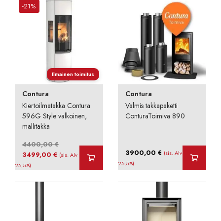
-21%
3570,00 €
Ilmainen toimitus
Contura
Contura
Kiertoilmatakka Contura
Valmis takkapaketti
596G Style valkoinen,
ConturaToimiva 890
mallitakka
4400,00
€
3900,00
€
Alkuperäinen
Nykyinen
(sis. Alv
3499,00
€
(sis. Alv
hinta
hinta
25,5%)
25,5%)
oli:
on:
4400,00 €.
3499,00 €.