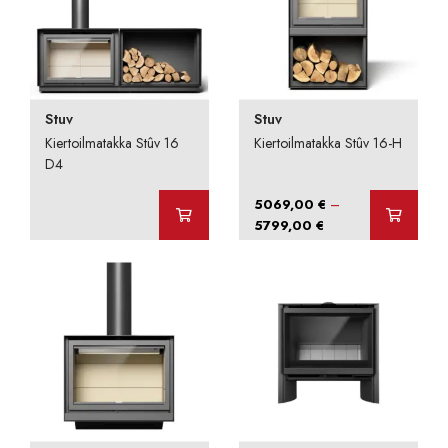
Stuv
Stuv
Kiertoilmatakka Stûv 16
Kiertoilmatakka Stûv 16-H
D4
–
5069,00
€
Hintaluokka:
5799,00
€
5069,00 €
-
5799,00 €