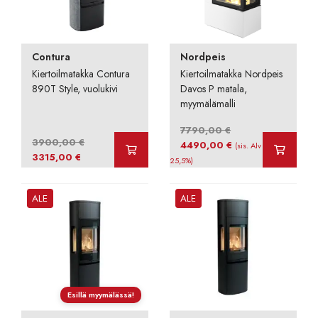
Contura
Nordpeis
Kiertoilmatakka Contura
Kiertoilmatakka Nordpeis
890T Style, vuolukivi
Davos P matala,
myymälämalli
7790,00
€
3900,00
€
Alkuperäinen
Nykyinen
4490,00
€
(sis. Alv
Alkuperäinen
Nykyinen
3315,00
€
hinta
hinta
25,5%)
hinta
hinta
oli:
on:
oli:
on:
7790,00 €.
4490,00 €.
ALE
ALE
3900,00 €.
3315,00 €.
Esillä myymälässä!