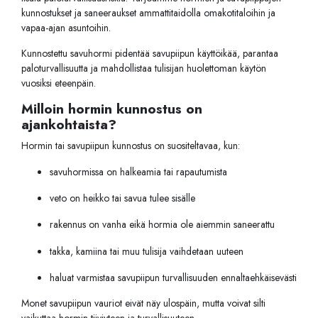
kunnostukset ja saneeraukset ammattitaidolla omakotitaloihin ja
vapaa-ajan asuntoihin.
Kunnostettu savuhormi pidentää savupiipun käyttöikää, parantaa
paloturvallisuutta ja mahdollistaa tulisijan huolettoman käytön
vuosiksi eteenpäin.
Milloin hormin kunnostus on
ajankohtaista?
Hormin tai savupiipun kunnostus on suositeltavaa, kun:
savuhormissa on halkeamia tai rapautumista
veto on heikko tai savua tulee sisälle
rakennus on vanha eikä hormia ole aiemmin saneerattu
takka, kamiina tai muu tulisija vaihdetaan uuteen
haluat varmistaa savupiipun turvallisuuden ennaltaehkäisevästi
Monet savupiipun vauriot eivät näy ulospäin, mutta voivat silti
vaikuttaa hormin tiiviyteen ja turvallisuuteen.