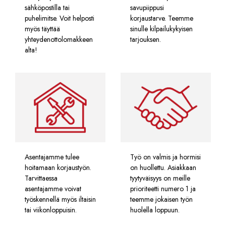
sähköpostilla tai
savupiippusi
puhelimitse. Voit helposti
korjaustarve. Teemme
myös täyttää
sinulle kilpailukykyisen
yhteydenottolomakkeen
tarjouksen.
alta!
Asentajamme tulee
Työ on valmis ja hormisi
hoitamaan korjaustyön.
on huollettu. Asiakkaan
Tarvittaessa
tyytyväisyys on meille
asentajamme voivat
prioriteetti numero 1 ja
työskennellä myös iltaisin
teemme jokaisen työn
tai viikonloppuisin.
huolella loppuun.