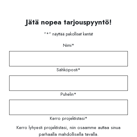
Jätä nopea tarjouspyyntö!
"
*
" näyttää pakolliset kentät
Nimi
*
Sähköposti
*
Puhelin
*
Kerro projektistasi
*
Kerro lyhyesti projektistasi, niin osaamme auttaa sinua
parhaalla mahdollisella tavalla.