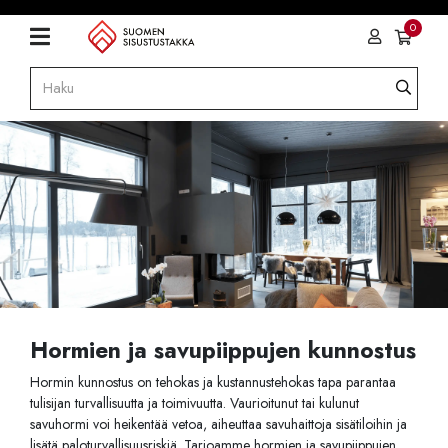
0
Hormien ja savupiippujen kunnostus
Hormin kunnostus on tehokas ja kustannustehokas tapa parantaa
tulisijan turvallisuutta ja toimivuutta. Vaurioitunut tai kulunut
savuhormi voi heikentää vetoa, aiheuttaa savuhaittoja sisätiloihin ja
lisätä paloturvallisuusriskiä. Tarjoamme hormien ja savupiippujen