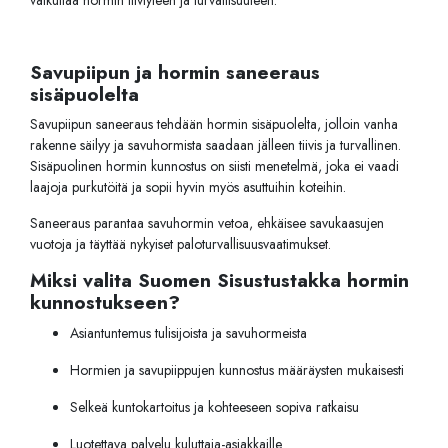
Savupiipun ja hormin saneeraus
sisäpuolelta
Savupiipun saneeraus tehdään hormin sisäpuolelta, jolloin vanha
rakenne säilyy ja savuhormista saadaan jälleen tiivis ja turvallinen.
Sisäpuolinen hormin kunnostus on siisti menetelmä, joka ei vaadi
laajoja purkutöitä ja sopii hyvin myös asuttuihin koteihin.
Saneeraus parantaa savuhormin vetoa, ehkäisee savukaasujen
vuotoja ja täyttää nykyiset paloturvallisuusvaatimukset.
Miksi valita Suomen Sisustustakka hormin
kunnostukseen?
Asiantuntemus tulisijoista ja savuhormeista
Hormien ja savupiippujen kunnostus määräysten mukaisesti
Selkeä kuntokartoitus ja kohteeseen sopiva ratkaisu
Luotettava palvelu kuluttaja-asiakkaille