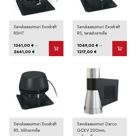
Savukaasuimuri Exodraft
Savukaasuimuri Exodraft
RSHT
RS, teräshormille
–
–
1361,00
€
1049,00
€
Hintaluokka:
Hintaluokka:
2661,00
€
1217,00
€
1361,00 €
1049,00 €
-
-
2661,00 €
1217,00 €
Savukaasuimuri Exodraft
Savukaasuimuri Darco
RS, tiilihormille
GCKV 200mm,