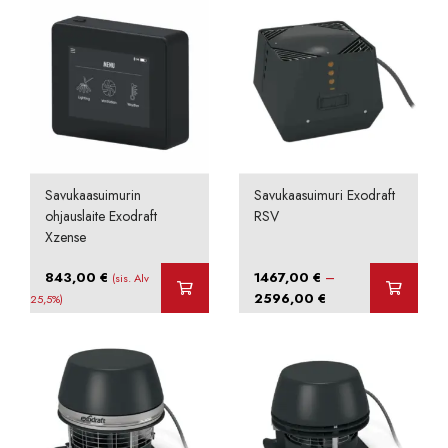
Savukaasuimurin
Savukaasuimuri Exodraft
ohjauslaite Exodraft
RSV
Xzense
–
843,00
€
1467,00
€
(sis. Alv
Hintaluokka:
2596,00
€
25,5%)
1467,00 €
-
2596,00 €