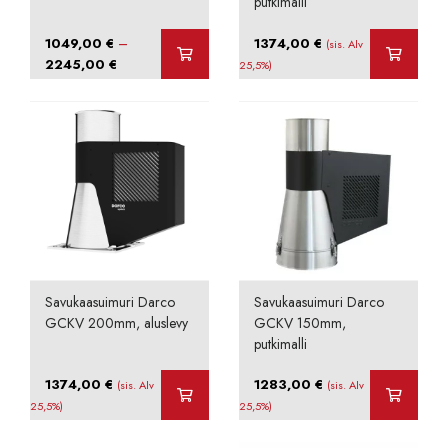
putkimalli
–
1049,00
€
1374,00
€
(sis. Alv
Hintaluokka:
2245,00
€
25,5%)
1049,00 €
-
2245,00 €
Savukaasuimuri Darco
Savukaasuimuri Darco
GCKV 200mm, aluslevy
GCKV 150mm,
putkimalli
1374,00
€
1283,00
€
(sis. Alv
(sis. Alv
25,5%)
25,5%)