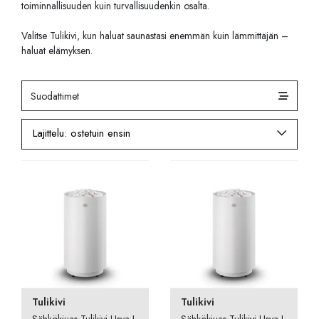
toiminnallisuuden kuin turvallisuudenkin osalta.
Valitse Tulikivi, kun haluat saunastasi enemmän kuin lämmittäjän –
haluat elämyksen.
Suodattimet
Tulikivi
Tulikivi
Sähkökiuas Tulikivi Usva L
Sähkökiuas Tulikivi Usva L