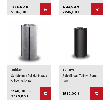
–
–
1785,00
€
1735,00
€
Hintaluokka:
Hintaluokka:
2005,00
€
2245,00
€
1785,00 €
1735,00 €
-
-
2005,00 €
2245,00 €
Tulikivi
Tulikivi
Sähkökiuas Tulikivi Naava
Sähkökiuas Tulikivi Sumu
9 kW, 8-13 m³
105 E
–
1540,00
€
1540,00
€
Hintaluokka:
2075,00
€
1540,00 €
-