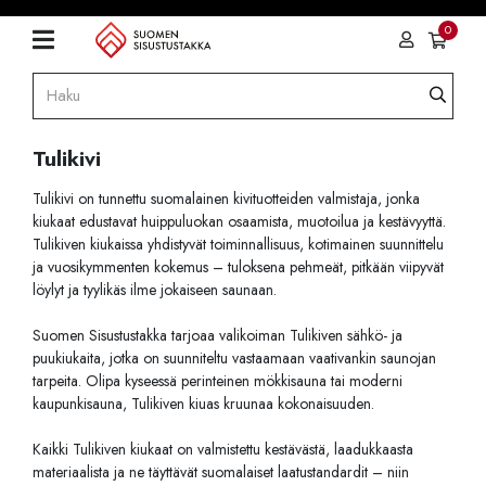
0
Tulikivi
Tulikivi on tunnettu suomalainen kivituotteiden valmistaja, jonka
kiukaat edustavat huippuluokan osaamista, muotoilua ja kestävyyttä.
Tulikiven kiukaissa yhdistyvät toiminnallisuus, kotimainen suunnittelu
ja vuosikymmenten kokemus – tuloksena pehmeät, pitkään viipyvät
löylyt ja tyylikäs ilme jokaiseen saunaan.
Suomen Sisustustakka tarjoaa valikoiman Tulikiven sähkö- ja
puukiukaita, jotka on suunniteltu vastaamaan vaativankin saunojan
tarpeita. Olipa kyseessä perinteinen mökkisauna tai moderni
kaupunkisauna, Tulikiven kiuas kruunaa kokonaisuuden.
Kaikki Tulikiven kiukaat on valmistettu kestävästä, laadukkaasta
materiaalista ja ne täyttävät suomalaiset laatustandardit – niin