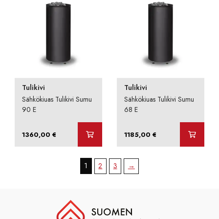
2075,00 €
Tulikivi
Tulikivi
Sähkökiuas Tulikivi Sumu
Sähkökiuas Tulikivi Sumu
90 E
68 E
1360,00
€
1185,00
€
1
2
3
→