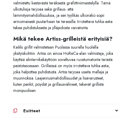
valmistettu kestävästä teräksestä grafiittiviimeistelyllä. Tämä
ulkotulisija tarjoaa sekä grillaus- että
lämmitysmahdollisuuksia, ja sen tyylikäs ulkonäkö sopii
erinomaisesti puutarhaan tai terassille. Irrotettava tuhka-astia
tekee puhdistuksesta ja ylläpidosta vaivatonta.
Mikä tekee Artiss-grilleistä erityisiä?
Kaikki grillit valmistetaan Puolassa suurella huolella
yksityiskohtiin. Artiss on ainoa HoReCa-alan valmistaja, joka
käyttää elintarvikekäyttöön soveltuvaa ruostumatonta terästä
paistotasossaan. Grilleissä on myös irrotettava tuhka-astia,
joka helpottaa puhdistusta. Artiss tarjoaa useita malleja ja
muunnoksia. Laajennusmahdollisuudet ja lisävarusteet,
kuten penkit, pöydät ja grillausvälineet, tekevät grillistä
monipuolisen.
Esitteet