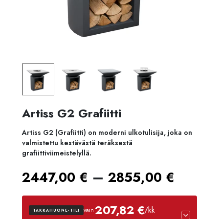
Artiss G2 Grafiitti
Artiss G2 (Grafiitti) on moderni ulkotulisija, joka on
valmistettu kestävästä teräksestä
grafiittiviimeistelyllä.
Hinta
–
2447,00
€
2855,00
€
2447,
207,82 €
/kk
vain
TAKKAHUONE-TILI