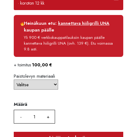
-
· koroton 12 kk
2855,
Luottoaika
12 kk
Heinäkuun etu:
kannettava hiiligrilli UNA
Korko
0 %
kaupan päälle
Käsittelymaksu
3,90 €/kk
Yli 900 € verkkokauppatilauksiin kaupan päälle
kannettava hiiligrilli UNA (ovh. 139 €). Etu voimassa
Maksettava yhteensä
2 493,80 €
9.8 asti.
+ toimitus
100,00
€
Paistolevyn materiaali
Määrä
Määrä