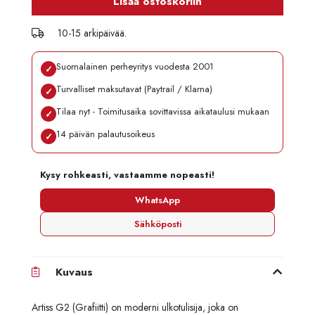
Lisää ostoskoriin
10-15 arkipäivää.
Suomalainen perheyritys vuodesta 2001
✓
Turvalliset maksutavat (Paytrail / Klarna)
✓
Tilaa nyt - Toimitusaika sovittavissa aikataulusi mukaan
✓
14 päivän palautusoikeus
✓
Kysy rohkeasti, vastaamme nopeasti!
WhatsApp
Sähköposti
Kuvaus
Artiss G2 (Grafiitti) on moderni ulkotulisija, joka on