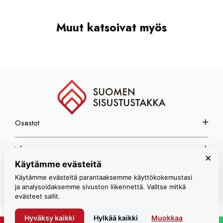
Muut katsoivat myös
Osastot
Info
×
Käytämme evästeitä
Espoon myymälä
Käytämme evästeitä parantaaksemme käyttökokemustasi
ja analysoidaksemme sivuston liikennettä. Valitse mitkä
evästeet sallit.
Hyväksy kaikki
Hylkää kaikki
Muokkaa