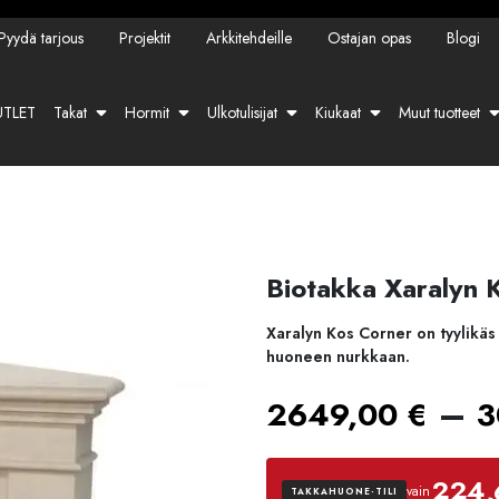
Pyydä tarjous
Projektit
Arkkitehdeille
Ostajan opas
Blogi
TLET
Takat
Hormit
Ulkotulisijat
Kiukaat
Muut tuotteet
Biotakka Xaralyn K
Xaralyn Kos Corner on tyylikäs
huoneen nurkkaan.
–
2649,00
€
3
224,
vain
TAKKAHUONE-TILI