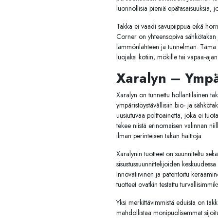
luonnollisia pieniä epätasaisuuksia, j
Takka ei vaadi savupiippua eikä horm
Corner on yhteensopiva sähkötakan ja b
lämmönlähteen ja tunnelman. Tämä k
luojaksi kotiin, mökille tai vapaa-aja
Xaralyn – Ympär
Xaralyn on tunnettu hollantilainen tak
ympäristöystävällisiin bio- ja sähköta
uusiutuvaa polttoainetta, joka ei tuo
tekee niistä erinomaisen valinnan nii
ilman perinteisen takan haittoja.
Xaralynin tuotteet on suunniteltu sekä 
sisustussuunnittelijoiden keskuudessa
Innovatiivinen ja patentoitu keraamin
tuotteet ovatkin testattu turvallisimmik
Yksi merkittävimmistä eduista on tak
mahdollistaa monipuolisemmat sijoit