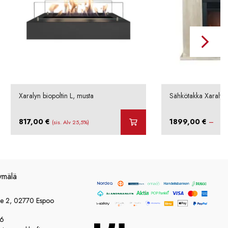
Xaralyn biopoltin L, musta
Sähkötakka Xaralyn
817,00
€
1899,00
€
–
(sis. Alv 25,5%)
ymälä
ie 2, 02770 Espoo
86