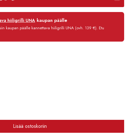
-
3039,00 €
12 kk
kaupan päälle
va hiiligrilli UNA
0 %
in kaupan päälle kannettava hiiligrilli UNA (ovh. 139 €). Etu
3,90 €/kk
2 695,80 €
Lisää ostoskoriin