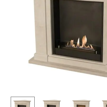
Palvelut
Kampanjat
Yhteystiedot
Pyydä tarjous
Projektit
Arkkitehdeille
Ostajan opas
Blogi
Yrityksemme
FAQ
Tulisija