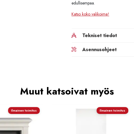
edullisempaa.
Katso koko valikoima!
Tekniset tiedot
Asennusohjeet
Muut katsoivat myös
Ilmainen toimitus
Ilmainen toimitus