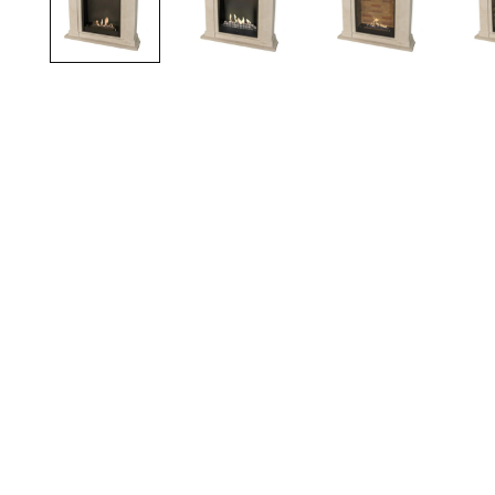
TOTO
Kylpyhuonekalusteet