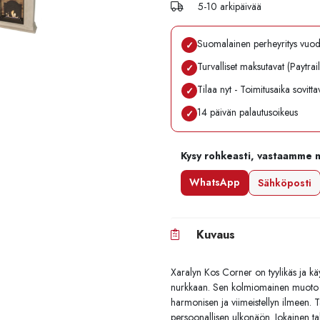
5-10 arkipäivää
Suomalainen perheyritys vuo
✓
Turvalliset maksutavat (Paytrai
✓
Tilaa nyt - Toimitusaika sovitt
✓
14 päivän palautusoikeus
✓
Kysy rohkeasti, vastaamme 
WhatsApp
Sähköposti
Kuvaus
Xaralyn Kos Corner on tyylikäs ja kä
nurkkaan. Sen kolmiomainen muoto m
harmonisen ja viimeistellyn ilmeen. Ta
persoonallisen ulkonäön. Jokainen takk