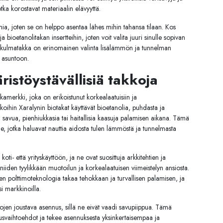
otka korostavat materiaalin elävyyttä.
ia, joten se on helppo asentaa lähes mihin tahansa tilaan. Kos
ioetanolitakan insertteihin, joten voit valita juuri sinulle sopivan
ulmatakka on erinomainen valinta lisälämmön ja tunnelman
n asuntoon.
istöystävällisiä takkoja
kamerkki, joka on erikoistunut korkealaatuisiin ja
kkoihin Xaralynin biotakat käyttävät bioetanolia, puhdasta ja
ta savua, pienhiukkasia tai haitallisia kaasuja palamisen aikana. Tämä
lle, jotka haluavat nauttia aidosta tulen lämmöstä ja tunnelmasta
koti- että yrityskäyttöön, ja ne ovat suosittuja arkkitehtien ja
 niiden tyylikkään muotoilun ja korkealaatuisen viimeistelyn ansiosta.
en polttimoteknologia takaa tehokkaan ja turvallisen palamisen, ja
si markkinoilla.
kojen joustava asennus, sillä ne eivät vaadi savupiippua. Tämä
usvaihtoehdot ja tekee asennuksesta yksinkertaisempaa ja