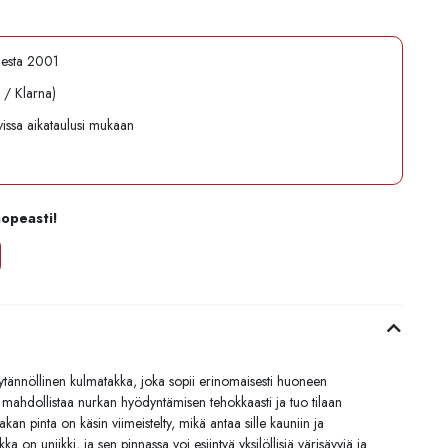
desta 2001
l / Klarna)
avissa aikataulusi mukaan
nopeasti!
ytännöllinen kulmatakka, joka sopii erinomaisesti huoneen
ahdollistaa nurkan hyödyntämisen tehokkaasti ja tuo tilaan
kan pinta on käsin viimeistelty, mikä antaa sille kauniin ja
a on uniikki, ja sen pinnassa voi esiintyä yksilöllisiä värisävyjä ja