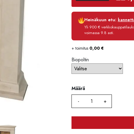
Luottoaika
Heinäkuun etu:
kannetta
Korko
Yli 900 € verkkokauppatilauksi
Käsittelymaksu
voimassa 9.8 asti.
Maksettava yhteensä
+ toimitus
0,00
€
Biopoltin
Määrä
Määrä