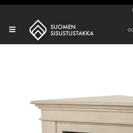
OU
Kaikki tuotteet
Tuotemerkit
OUTLET
Takat
Hormit
Ulkotulisijat
Kiukaat
Muut tuotteet