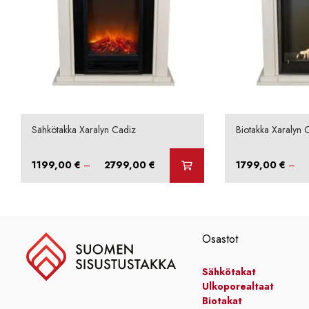
Sähkötakka Xaralyn Cadiz
Biotakka Xaralyn 
Hintaluokka:
1199,00
€
–
2799,00
€
1799,00
€
–
1199,00 €
-
2799,00 €
Osastot
Sähkötakat
Ulkoporealtaat
Biotakat