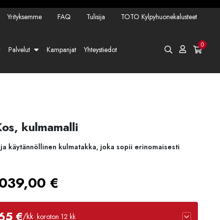
Yrityksemme
FAQ
Tulisija
TOTO Kylpyhuonekalusteet
0
Palvelut
Kampanjat
Yhteystiedot
os, kulmamalli
 ja käytännöllinen kulmatakka, joka sopii erinomaisesti
Hintaluokka:
039,00
€
2649,00 €
65 €
/kk
· koroton 12 kk