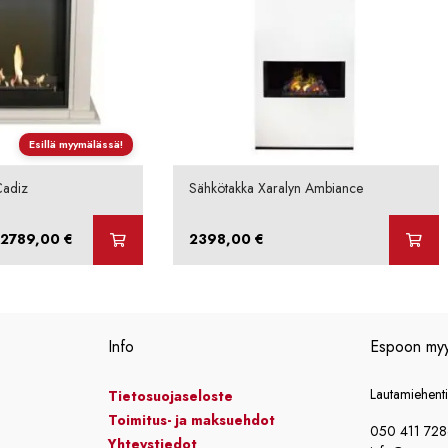
Esillä myymälässä!
Cadiz
Sähkötakka Xaralyn Ambiance
Hintaluokka:
2789,00
€
2398,00
€
1799,00 €
-
2789,00 €
Info
Espoon my
Lautamiehent
Tietosuojaseloste
Toimitus- ja maksuehdot
050 411 72
Yhteystiedot