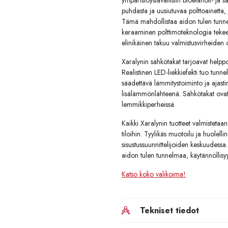
ympäristöystävällisiin bioetanoli- ja 
puhdasta ja uusiutuvaa polttoainetta, 
Tämä mahdollistaa aidon tulen tunne
keraaminen polttimoteknologia tekee kä
elinikäinen takuu valmistusvirheiden o
Xaralynin sähkötakat tarjoavat helppo
Realistinen LED-liekkiefekti tuo tunn
säädettävä lämmitystoiminto ja ajast
lisälämmönlähteenä. Sähkötakat ovat t
lemmikkiperheissä.
Kaikki Xaralynin tuotteet valmistetaan 
tiloihin. Tyylikäs muotoilu ja huolellin
sisustussuunnittelijoiden keskuudessa.
aidon tulen tunnelmaa, käytännöllisyy
Katso koko valikoima!
Tekniset tiedot