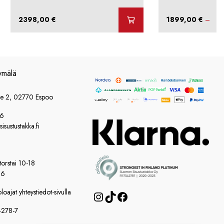
2398,00
€
1899,00
€
–
ymälä
ie 2, 02770 Espoo
86
sustustakka.fi
orstai 10-18
16
oajat yhteystiedot-sivulla
Instagram
TikTok
Facebook
4278-7