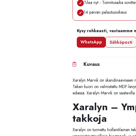
Tilaa nyt - Toimitusaika sovitt
✓
14 päivän palautusoikeus
✓
Kysy rohkeasti, vastaamme 
WhatsApp
Sähköposti
Kuvaus
Xaralyn Marvik on skandinaaviseen mak
Takan kuori on valmistettu MDF-levystä
edessä. Xaralyn Marvik on saatavilla
Xaralyn – Ymp
takkoja
Xaralyn on tunnettu hollantilainen tak