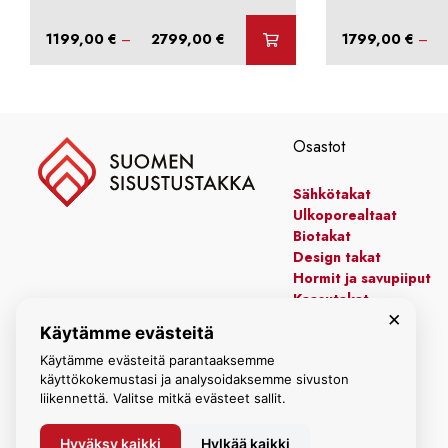
Hintaluokka:
1199,00
€
–
2799,00
€
1799,00
€
–
1199,00 €
-
2799,00 €
Osastot
Sähkötakat
Ulkoporealtaat
Biotakat
Design takat
Hormit ja savupiiput
Kaasutakat
×
Kiertoilmatakat
Käytämme evästeitä
Leivinuunit
Manttelitakat
Käytämme evästeitä parantaaksemme
käyttökokemustasi ja analysoidaksemme sivuston
liikennettä. Valitse mitkä evästeet sallit.
Hyväksy kaikki
Hylkää kaikki