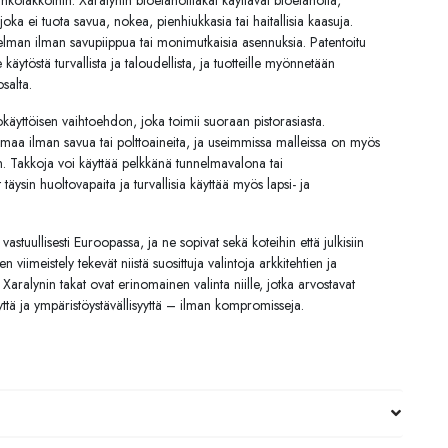
sähkötakkoihin. Xaralynin bioetanolitakat käyttävät bioetanolia,
joka ei tuota savua, nokea, pienhiukkasia tai haitallisia kaasuja.
lman ilman savupiippua tai monimutkaisia asennuksia. Patentoitu
ytöstä turvallista ja taloudellista, ja tuotteille myönnetään
salta.
käyttöisen vaihtoehdon, joka toimii suoraan pistorasiasta.
elmaa ilman savua tai polttoaineita, ja useimmissa malleissa on myös
in. Takkoja voi käyttää pelkkänä tunnelmavalona tai
äysin huoltovapaita ja turvallisia käyttää myös lapsi- ja
vastuullisesti Euroopassa, ja ne sopivat sekä koteihin että julkisiin
en viimeistely tekevät niistä suosittuja valintoja arkkitehtien ja
 Xaralynin takat ovat erinomainen valinta niille, jotka arvostavat
ttä ja ympäristöystävällisyyttä – ilman kompromisseja.