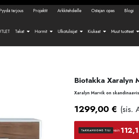
Pyydä tarjous
Projektit
Arkkitehdeille
Ostajan opas
Blogi
TLET
Takat
Hormit
Ulkotulisijat
Kiukaat
Muut tuotteet
Biotakka Xaralyn 
Xaralyn Marvik on skandinaavi
1299,00
€
(sis.
112,1
vain
TAKKAHUONE-TILI