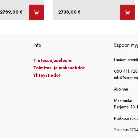
Hintaluokka:
2789,00
€
2738,00
€
1799,00 €
-
2789,00 €
Info
Espoon my
Lautamiehent
Tietosuojaseloste
Toimitus- ja maksuehdot
050 411 72
Yhteystiedot
info@suomensi
Avoinna
Maanantai – t
Perjantai 10-
Poikkeusaukiol
Y-tunnus 173