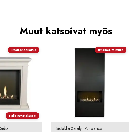
Muut katsoivat myös
Ilmainen toimitus
Ilmainen toimitus
Esillä myymälässä!
Cadiz
Biotakka Xaralyn Ambiance