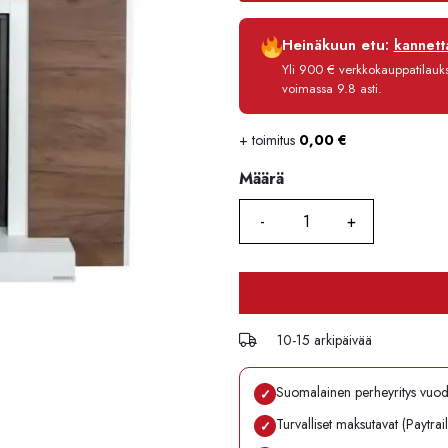
Luottoaika
Heinäkuun etu:
kannetta
Korko
Yli 900 € verkkokauppatilauksi
Käsittelymaksu
voimassa 9.8 asti.
Maksettava yhteensä
+ toimitus
0,00
€
Määrä
Määrä
10-15 arkipäivää
Suomalainen perheyritys vuo
✓
Turvalliset maksutavat (Paytrai
✓