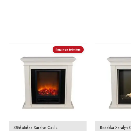
Ilmainen toimitus
Sähkötakka Xaralyn Cadiz
Biotakka Xaralyn 