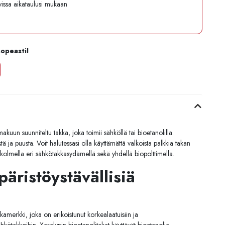
avissa aikataulusi mukaan
nopeasti!
uun suunniteltu takka, joka toimii sähköllä tai bioetanolilla.
 ja puusta. Voit halutessasi olla käyttämättä valkoista palkkia takan
 kolmella eri sähkötakkasydämellä sekä yhdellä biopolttimella.
äristöystävällisiä
kamerkki, joka on erikoistunut korkealaatuisiin ja