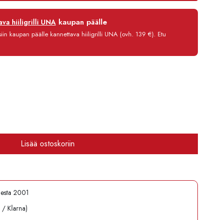
12 kk
kaupan päälle
va hiiligrilli UNA
0 %
in kaupan päälle kannettava hiiligrilli UNA (ovh. 139 €). Etu
3,90 €/kk
1 345,80 €
Lisää ostoskoriin
desta 2001
l / Klarna)