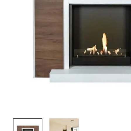
Palvelut
Kampanjat
Yhteystiedot
Pyydä tarjous
Projektit
Arkkitehdeille
Ostajan opas
Blogi
Yrityksemme
FAQ
Tulisija