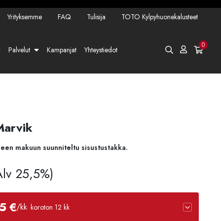
Yrityksemme
FAQ
Tulisija
TOTO Kylpyhuonekalusteet
0
Palvelut
Kampanjat
Yhteystiedot
Marvik
seen makuun suunniteltu sisustustakka.
 Alv 25,5%)
5 €
/kk
· koroton 12 kk