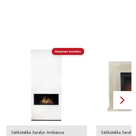
Ilmainen toimitus
Sähkötakka Xaralyn Ambiance
Sähkötakka Xaralyn