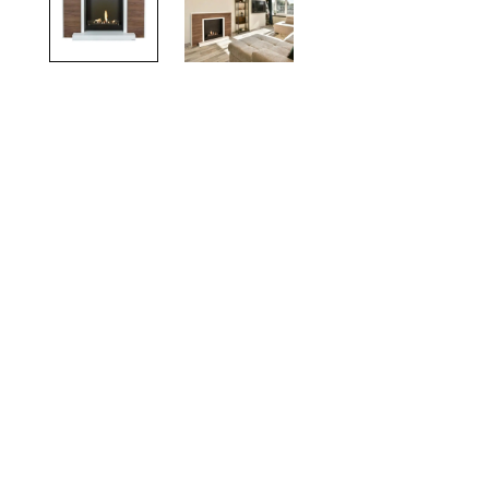
TOTO
Kylpyhuonekalusteet