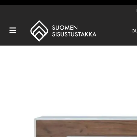
OU
Kaikki tuotteet
Tuotemerkit
OUTLET
Takat
Hormit
Ulkotulisijat
Kiukaat
Muut tuotteet