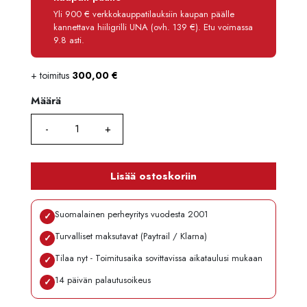
Käsittelymaksu
3,90 €/kk
Yli 900 € verkkokauppatilauksiin kaupan päälle
kannettava hiiligrilli UNA (ovh. 139 €). Etu voimassa
Maksettava yhteensä
12 985,80 €
9.8 asti.
+ toimitus
300,00
€
Määrä
Määrä
Lisää ostoskoriin
Suomalainen perheyritys vuodesta 2001
✓
Turvalliset maksutavat (Paytrail / Klarna)
✓
Tilaa nyt - Toimitusaika sovittavissa aikataulusi mukaan
✓
14 päivän palautusoikeus
✓