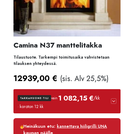
Camina N37 manttelitakka
Tilaustuote. Tarkempi toimitusaika vahvistetaan
tilauksen yhteydessä.
12939,00
€
(sis. Alv 25,5%)
1 082,15 €
/kk
vain
TAKKAHUONE-TILI
· koroton 12 kk
Luottoaika
12 kk
Heinäkuun etu:
kannettava hiiligrilli UNA
Korko
0 %
kaupan päälle