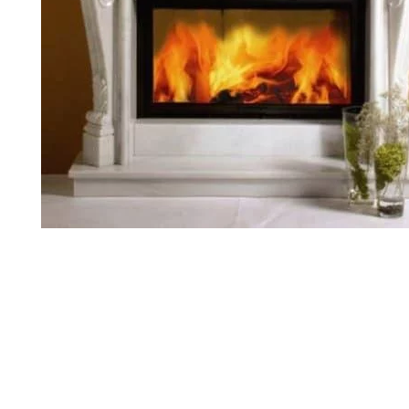
Palvelut
Kampanjat
Yhteystiedot
Pyydä tarjous
Projektit
Arkkitehdeille
Ostajan opas
Blogi
Yrityksemme
FAQ
Tulisija