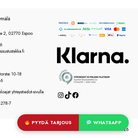
ymälä
ie 2, 02770 Espoo
86
sustustakka.fi
orstai 10-18
16
oajat yhteystiedot-sivulla
Instagram
TikTok
Facebook
4278-7
PYYDÄ TARJOUS
WHATSAPP
© Suomen Sisustustakka 2026