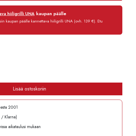
12 kk
kaupan päälle
va hiiligrilli UNA
0 %
in kaupan päälle kannettava hiiligrilli UNA (ovh. 139 €). Etu
3,90 €/kk
21 531,80 €
Lisää ostoskoriin
desta 2001
l / Klarna)
avissa aikataulusi mukaan