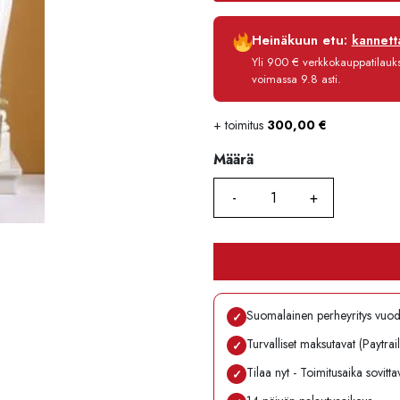
Luottoaika
Heinäkuun etu:
kannetta
Korko
Yli 900 € verkkokauppatilauksi
Käsittelymaksu
voimassa 9.8 asti.
Maksettava yhteensä
+ toimitus
300,00
€
Määrä
Määrä
Suomalainen perheyritys vuo
✓
Turvalliset maksutavat (Paytrai
✓
Tilaa nyt - Toimitusaika sovitt
✓