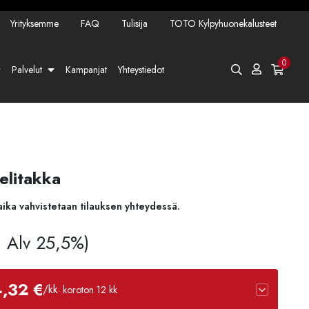
Yrityksemme
FAQ
Tulisija
TOTO Kylpyhuonekalusteet
0
Palvelut
Kampanjat
Yhteystiedot
elitakka
aika vahvistetaan tilauksen yhteydessä.
s. Alv 25,5%)
4,32 €
/kk
· koroton 12 kk