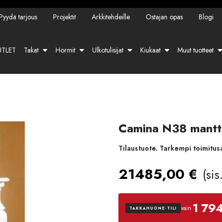
Pyydä tarjous
Projektit
Arkkitehdeille
Ostajan opas
Blogi
TLET
Takat
Hormit
Ulkotulisijat
Kiukaat
Muut tuotteet
Camina N38 mantt
Tilaustuote. Tarkempi toimitus
21485,00
€
(si
1 79
vain
TAKKAHUONE-TILI