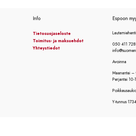
Info
Espoon my
Lautamiehent
Tietosuojaseloste
Toimitus- ja maksuehdot
050 411 72
Yhteystiedot
info@suomensi
Avoinna
Maanantai – t
Perjantai 10-
Poikkeusaukiol
Y-tunnus 173