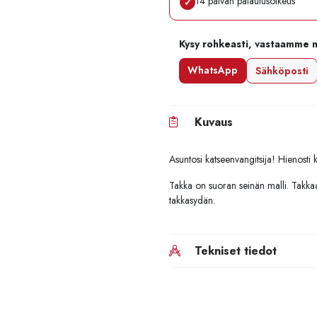
14 päivän palautusoikeus
✓
Kysy rohkeasti, vastaamme 
WhatsApp
Sähköposti
Kuvaus
Asuntosi katseenvangitsija! Hienosti k
Takka on suoran seinän malli. Takkaa
takkasydän.
Tekniset tiedot