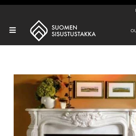
OU
Kaikki tuotteet
Tuotemerkit
OUTLET
Takat
Hormit
Ulkotulisijat
Kiukaat
Muut tuotteet