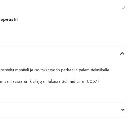
nopeasti!
oristeltu mantteli ja iso takkasydän parhaalla palamistekniikalla.
n valittavissa eri kivilajeja. Takassa Schmid Lina 10057 h