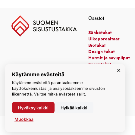
Osastot
Sähkötakat
Ulkoporealtaat
Biotakat
Design takat
Hormit ja savupiiput
Kaasutakat
×
Kiertoilmatakat
Käytämme evästeitä
Leivinuunit
Käytämme evästeitä parantaaksemme
Manttelitakat
käyttökokemustasi ja analysoidaksemme sivuston
liikennettä. Valitse mitkä evästeet sallit.
Hyväksy kaikki
Hylkää kaikki
Muokkaa