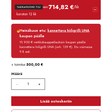
714,82 €
/kk
vain
TAKKAHUONE-TILI
· koroton 12 kk
Luottoaika
12 kk
Heinäkuun etu:
kannettava hiiligrilli UNA
Korko
0 %
kaupan päälle
Käsittelymaksu
3,90 €/kk
Yli 900 € verkkokauppatilauksiin kaupan päälle
kannettava hiiligrilli UNA (ovh. 139 €). Etu voimassa
Maksettava yhteensä
8 577,80 €
9.8 asti.
+ toimitus
500,00
€
Määrä
Määrä
Lisää ostoskoriin