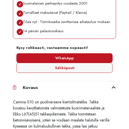
Suomalainen perheyritys vuodesta 2001
✓
Turvalliset maksutavat (Paytrail / Klarna)
✓
Tilaa nyt - Toimitusaika sovittavissa aikataulusi mukaan
✓
14 päivän palautusoikeus
✓
Kysy rohkeasti, vastaamme nopeasti!
WhatsApp
Sähköposti
Kuvaus
Camina S10 on puolivaraava kiertoilmatakka. Takka
koostuu kevytbetonista valmistetusta kuorimateriaalista ja
Ekko L67(45)51 takkasydämestä. Takka toimitetaan
betoninsävyisenä, joten se voidaan maalata halutulla värillä.
Kyseessä on kulmaluukullinen takka, jossa lasi jatkuu