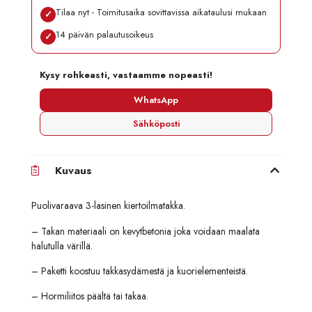
Tilaa nyt - Toimitusaika sovittavissa aikataulusi mukaan
✓
14 päivän palautusoikeus
✓
Kysy rohkeasti, vastaamme nopeasti!
WhatsApp
Sähköposti
Kuvaus
Puolivaraava 3-lasinen kiertoilmatakka.
– Takan materiaali on kevytbetonia joka voidaan maalata
halutulla värillä.
– Paketti koostuu takkasydämestä ja kuorielementeistä.
– Hormiliitos päältä tai takaa.