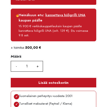
Luottoaika
12 kk
Heinäkuun etu:
kannettava hiiligrilli UNA
Korko
0 %
kaupan päälle
Käsittelymaksu
3,90 €/kk
Yli 900 € verkkokauppatilauksiin kaupan päälle
kannettava hiiligrilli UNA (ovh. 139 €). Etu voimassa
Maksettava yhteensä
9 581,80 €
9.8 asti.
+ toimitus
500,00
€
Määrä
Määrä
Lisää ostoskoriin
Suomalainen perheyritys vuodesta 2001
✓
Turvalliset maksutavat (Paytrail / Klarna)
✓