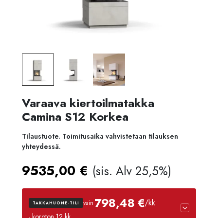
Varaava kiertoilmatakka
Camina S12 Korkea
Tilaustuote. Toimitusaika vahvistetaan tilauksen
yhteydessä.
9535,00
€
(sis. Alv 25,5%)
798,48 €
/kk
vain
TAKKAHUONE-TILI
· koroton 12 kk