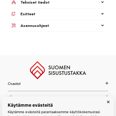
Tekniset tiedot
Esitteet
Asennusohjeet
Osastot
Info
×
Käytämme evästeitä
Espoon myymälä
Käytämme evästeitä parantaaksemme käyttökokemustasi