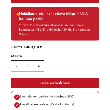
Luottoaika
12 kk
Heinäkuun etu:
kannettava hiiligrilli UNA
Korko
0 %
kaupan päälle
Käsittelymaksu
3,90 €/kk
Yli 900 € verkkokauppatilauksiin kaupan päälle
kannettava hiiligrilli UNA (ovh. 139 €). Etu voimassa
Maksettava yhteensä
9 730,80 €
9.8 asti.
+ toimitus
300,00
€
Määrä
Määrä
Lisää ostoskoriin
Suomalainen perheyritys vuodesta 2001
✓
Turvalliset maksutavat (Paytrail / Klarna)
✓