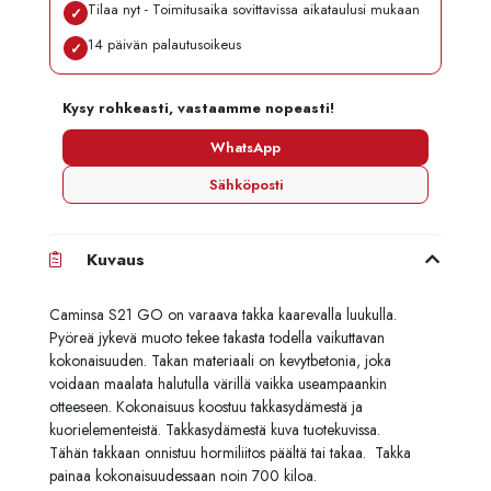
Tilaa nyt - Toimitusaika sovittavissa aikataulusi mukaan
✓
14 päivän palautusoikeus
✓
Kysy rohkeasti, vastaamme nopeasti!
WhatsApp
Sähköposti
Kuvaus
Caminsa S21 GO on varaava takka kaarevalla luukulla.
Pyöreä jykevä muoto tekee takasta todella vaikuttavan
kokonaisuuden. Takan materiaali on kevytbetonia, joka
voidaan maalata halutulla värillä vaikka useampaankin
otteeseen. Kokonaisuus koostuu takkasydämestä ja
kuorielementeistä. Takkasydämestä kuva tuotekuvissa.
Tähän takkaan onnistuu hormiliitos päältä tai takaa. Takka
painaa kokonaisuudessaan noin 700 kiloa.