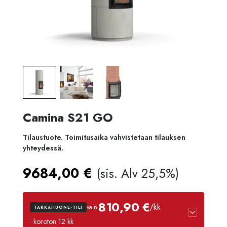
Camina S21 GO
Tilaustuote. Toimitusaika vahvistetaan tilauksen
yhteydessä.
9684,00
€
(sis. Alv 25,5%)
810,90 €
/kk
vain
TAKKAHUONE-TILI
· koroton 12 kk