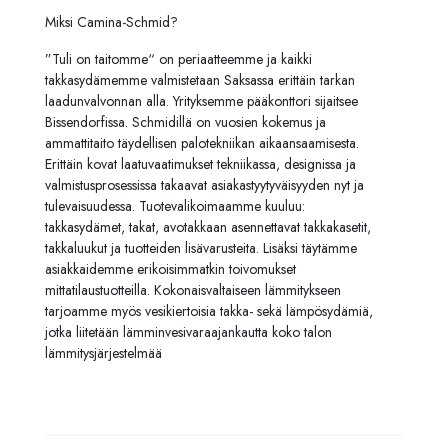
Miksi Camina-Schmid?
”Tuli on taitomme“ on periaatteemme ja kaikki
takkasydämemme valmistetaan Saksassa erittäin tarkan
laadunvalvonnan alla. Yrityksemme pääkonttori sijaitsee
Bissendorfissa. Schmidillä on vuosien kokemus ja
ammattitaito täydellisen palotekniikan aikaansaamisesta.
Erittäin kovat laatuvaatimukset tekniikassa, designissa ja
valmistusprosessissa takaavat asiakastyytyväisyyden nyt ja
tulevaisuudessa. Tuotevalikoimaamme kuuluu:
takkasydämet, takat, avotakkaan asennettavat takkakasetit,
takkaluukut ja tuotteiden lisävarusteita. Lisäksi täytämme
asiakkaidemme erikoisimmatkin toivomukset
mittatilaustuotteilla. Kokonaisvaltaiseen lämmitykseen
tarjoamme myös vesikiertoisia takka- sekä lämpösydämiä,
jotka liitetään lämminvesivaraajankautta koko talon
lämmitysjärjestelmää