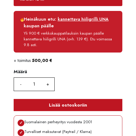
Luottoaika
12 kk
Heinäkuun etu:
kannettava hiiligrilli UNA
Korko
0 %
kaupan päälle
Käsittelymaksu
3,90 €/kk
Yli 900 € verkkokauppatilauksiin kaupan päälle
kannettava hiiligrilli UNA (ovh. 139 €). Etu voimassa
Maksettava yhteensä
7 399,80 €
9.8 asti.
+ toimitus
500,00
€
Määrä
Määrä
Lisää ostoskoriin
Suomalainen perheyritys vuodesta 2001
✓
Turvalliset maksutavat (Paytrail / Klarna)
✓