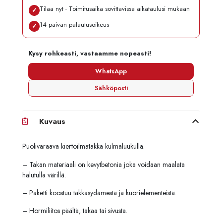
Tilaa nyt - Toimitusaika sovittavissa aikataulusi mukaan
✓
14 päivän palautusoikeus
✓
Kysy rohkeasti, vastaamme nopeasti!
WhatsApp
Sähköposti
Kuvaus
Puolivaraava kiertoilmatakka kulmaluukulla.
– Takan materiaali on kevytbetonia joka voidaan maalata
halutulla värillä.
– Paketti koostuu takkasydämestä ja kuorielementeistä.
– Hormiliitos päältä, takaa tai sivusta.