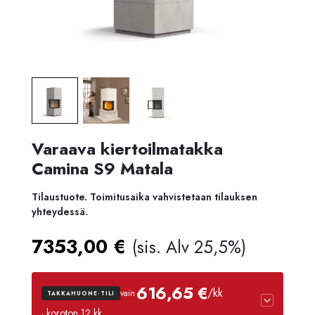
Varaava kiertoilmatakka
Camina S9 Matala
Tilaustuote. Toimitusaika vahvistetaan tilauksen
yhteydessä.
7353,00
€
(sis. Alv 25,5%)
616,65 €
/kk
vain
TAKKAHUONE-TILI
· koroton 12 kk