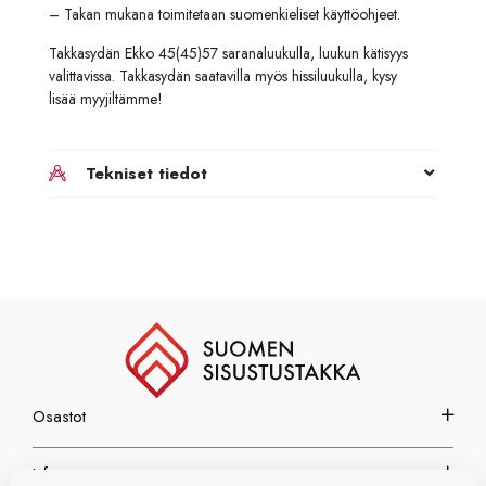
– Takan mukana toimitetaan suomenkieliset käyttöohjeet.
Takkasydän Ekko 45(45)57 saranaluukulla, luukun kätisyys
valittavissa. Takkasydän saatavilla myös hissiluukulla, kysy
lisää myyjiltämme!
Tekniset tiedot
Osastot
Info