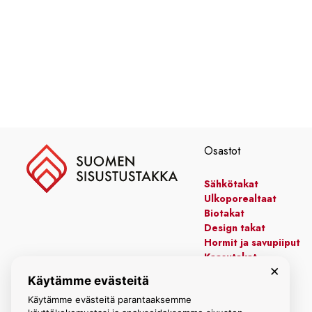
Osastot
Sähkötakat
Ulkoporealtaat
Biotakat
Design takat
Hormit ja savupiiput
Kaasutakat
×
Kiertoilmatakat
Käytämme evästeitä
Leivinuunit
Käytämme evästeitä parantaaksemme
Manttelitakat