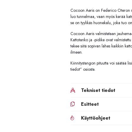
Cocoon Aeris on Federico Oteron suu
luo tunnelmaa, vaan myös kerää kats
se on tyylikäs huonekalu, joka tuo om
Cocoon Aeris valmistetaan jauhemaalat
Kattotanko ja -pidike ovat valmistett
tekee siitä sopivan lähes kaikkiin katt
ilmeen.
Kiinnitystangon pituutta voi säätää li
tiedot” osiosta.
Tekniset tiedot
Esitteet
Käyttöohjeet