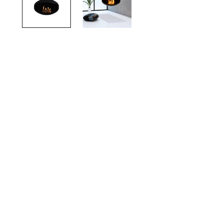
TOTO
Kylpyhuonekalusteet