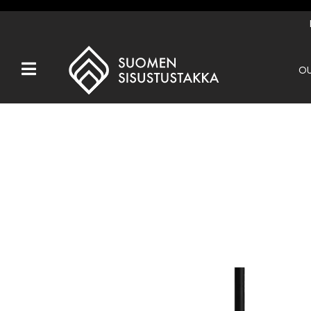
OU
Kaikki tuotteet
Tuotemerkit
OUTLET
Takat
Hormit
Ulkotulisijat
Kiukaat
Muut tuotteet