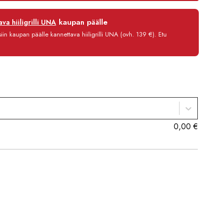
12 kk
kaupan päälle
va hiiligrilli UNA
0 %
in kaupan päälle kannettava hiiligrilli UNA (ovh. 139 €). Etu
3,90 €/kk
2 767,80 €
0,00
€