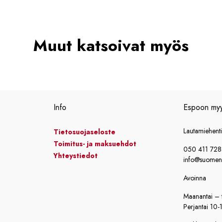
Muut katsoivat myös
Info
Espoon my
Lautamiehent
Tietosuojaseloste
Toimitus- ja maksuehdot
050 411 72
Yhteystiedot
info@suomensi
Avoinna
Maanantai – t
Perjantai 10-