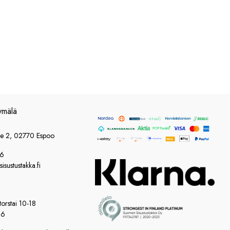
ymälä
ie 2, 02770 Espoo
86
sustustakka.fi
orstai 10-18
16