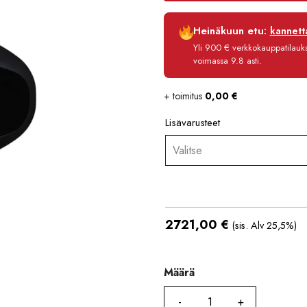
Luottoaika
Heinäkuun etu:
kannetta
Korko
Yli 900 € verkkokauppatilauksi
Käsittelymaksu
voimassa 9.8 asti.
Maksettava yhteensä
+ toimitus
0,00
€
Lisävarusteet
Valitse
2721,00
€
(sis. Alv 25,5%)
Määrä
Määrä