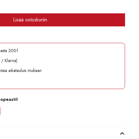
Lisää ostoskoriin
desta 2001
l / Klarna)
avissa aikataulusi mukaan
nopeasti!