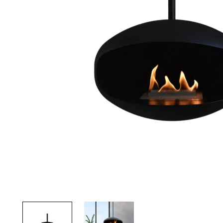
Palvelut
Kampanjat
Yhteystiedot
Pyydä tarjous
Projektit
Arkkitehdeille
Ostajan opas
Blogi
Yrityksemme
FAQ
Tulisija