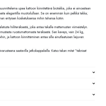
nnittelema upea kattoon kiinnitettävä biotakka, joka ei ainoastaan
eita elegantilla muotoilullaan. Se on enemmän kuin pelkkä takka;
an erityisen kosketuksensa mihin tahansa kotiin.
usta hiiliteräksestä, joka antaa takalle mattamustan viimeistelyn.
u mustasta ruostumattomasta teräksestä. Sen keveys, vain 24 kg,
oihin, ja kattoon kiinnittäminen antaa sille ainutlaatuisen leijuvan
sävarusteena saatavilla jatkokappaleilla. Katso takan mitat ”tekniset