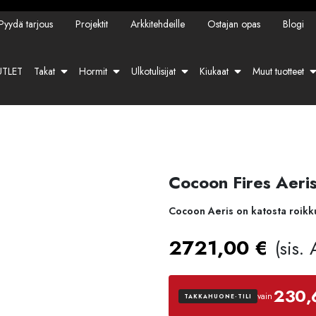
Pyydä tarjous
Projektit
Arkkitehdeille
Ostajan opas
Blogi
TLET
Takat
Hormit
Ulkotulisijat
Kiukaat
Muut tuotteet
Cocoon Fires Aeris
Cocoon Aeris on katosta roikku
2721,00
€
(sis.
230,
vain
TAKKAHUONE-TILI