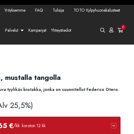
Yrityksemme
FAQ
Tulisija
TOTO Kylpyhuonekalusteet
0
Palvelut
Kampanjat
Yhteystiedot
, mustalla tangolla
va tyylikäs biotakka, jonka on suunnitellut Federico Otero.
 Alv 25,5%)
65 €
/kk
· koroton 12 kk