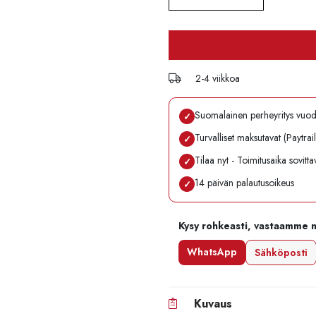
2-4 viikkoa
Suomalainen perheyritys vuo
✓
Turvalliset maksutavat (Paytrai
✓
Tilaa nyt - Toimitusaika sovitt
✓
14 päivän palautusoikeus
✓
Kysy rohkeasti, vastaamme 
WhatsApp
Sähköposti
Kuvaus