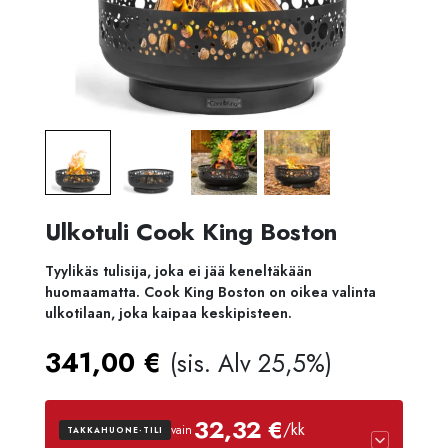
Ulkotuli Cook King Boston
Tyylikäs tulisija, joka ei jää keneltäkään
huomaamatta. Cook King Boston on oikea valinta
ulkotilaan, joka kaipaa keskipisteen.
341,00
€
(sis. Alv 25,5%)
32,32 €
/kk
vain
TAKKAHUONE-TILI