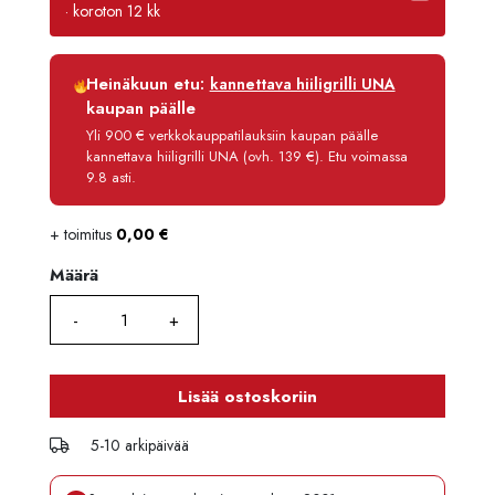
· koroton 12 kk
Luottoaika
12 kk
Heinäkuun etu:
kannettava hiiligrilli UNA
Korko
0 %
kaupan päälle
Käsittelymaksu
3,90 €/kk
Yli 900 € verkkokauppatilauksiin kaupan päälle
kannettava hiiligrilli UNA (ovh. 139 €). Etu voimassa
Maksettava yhteensä
387,80 €
9.8 asti.
+ toimitus
0,00
€
Määrä
Määrä
Lisää ostoskoriin
5-10 arkipäivää