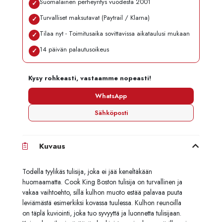
Suomalainen perheyritys vuodesta 2001
✓
Turvalliset maksutavat (Paytrail / Klarna)
✓
Tilaa nyt - Toimitusaika sovittavissa aikataulusi mukaan
✓
14 päivän palautusoikeus
✓
Kysy rohkeasti, vastaamme nopeasti!
WhatsApp
Sähköposti
Kuvaus
Todella tyylikäs tulisija, joka ei jää keneltäkään
huomaamatta. Cook King Boston tulisija on turvallinen ja
vakaa vaihtoehto, sillä kulhon muoto estää palavaa puuta
leviämästä esimerkiksi kovassa tuulessa. Kulhon reunoilla
on täplä kuviointi, joka tuo syvyyttä ja luonnetta tulisijaan.