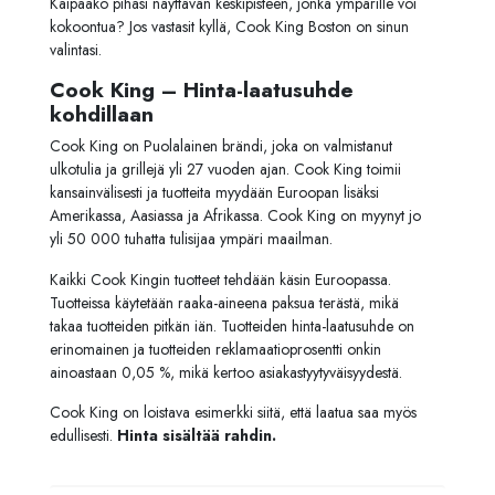
Kaipaako pihasi näyttävän keskipisteen, jonka ympärille voi
kokoontua? Jos vastasit kyllä, Cook King Boston on sinun
valintasi.
Cook King – Hinta-laatusuhde
kohdillaan
Cook King on Puolalainen brändi, joka on valmistanut
ulkotulia ja grillejä yli 27 vuoden ajan. Cook King toimii
kansainvälisesti ja tuotteita myydään Euroopan lisäksi
Amerikassa, Aasiassa ja Afrikassa. Cook King on myynyt jo
yli 50 000 tuhatta tulisijaa ympäri maailman.
Kaikki Cook Kingin tuotteet tehdään käsin Euroopassa.
Tuotteissa käytetään raaka-aineena paksua terästä, mikä
takaa tuotteiden pitkän iän. Tuotteiden hinta-laatusuhde on
erinomainen ja tuotteiden reklamaatioprosentti onkin
ainoastaan 0,05 %, mikä kertoo asiakastyytyväisyydestä.
Cook King on loistava esimerkki siitä, että laatua saa myös
edullisesti.
Hinta sisältää rahdin.