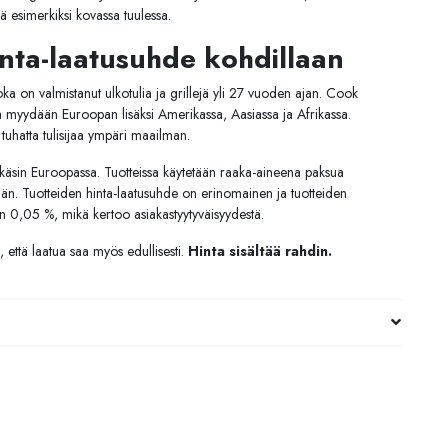
 esimerkiksi kovassa tuulessa.
nta-laatusuhde kohdillaan
a on valmistanut ulkotulia ja grillejä yli 27 vuoden ajan. Cook
eita myydään Euroopan lisäksi Amerikassa, Aasiassa ja Afrikassa.
uhatta tulisijaa ympäri maailman.
 käsin Euroopassa. Tuotteissa käytetään raaka-aineena paksua
 iän. Tuotteiden hinta-laatusuhde on erinomainen ja tuotteiden
n 0,05 %, mikä kertoo asiakastyytyväisyydestä.
 että laatua saa myös edullisesti.
Hinta sisältää rahdin.