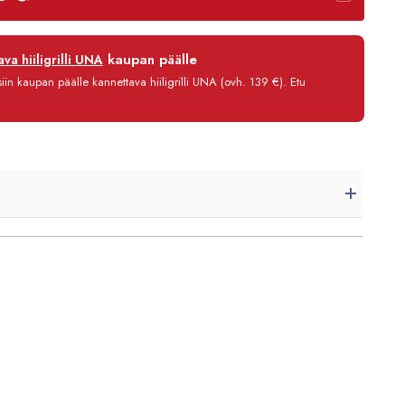
12 kk
kaupan päälle
va hiiligrilli UNA
0 %
in kaupan päälle kannettava hiiligrilli UNA (ovh. 139 €). Etu
3,90 €/kk
271,80 €