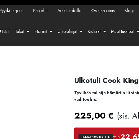
Pyydä tarjous
Projektit
Arkkitehdeille
Ostajan opas
Blogi
TLET
Takat
Hormit
Ulkotulisijat
Kiukaat
Muut tuotteet
Ulkotuli Cook Kin
Tyylikäs tulisija hämäriin iltoi
vaihtoehto.
225,00
€
(sis. 
22,6
vain
TAKKAHUONE-TILI