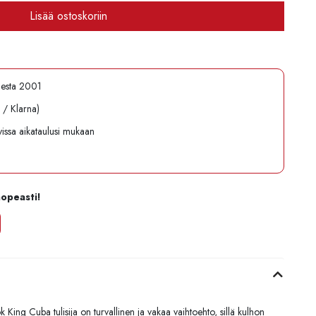
Lisää ostoskoriin
desta 2001
l / Klarna)
avissa aikataulusi mukaan
nopeasti!
ok King Cuba tulisija on turvallinen ja vakaa vaihtoehto, sillä kulhon