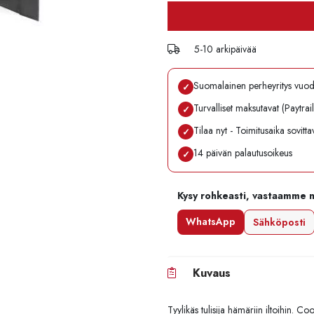
5-10 arkipäivää
Suomalainen perheyritys vuo
✓
Turvalliset maksutavat (Paytrai
✓
Tilaa nyt - Toimitusaika sovitt
✓
14 päivän palautusoikeus
✓
Kysy rohkeasti, vastaamme 
WhatsApp
Sähköposti
Kuvaus
Tyylikäs tulisija hämäriin iltoihin. Co