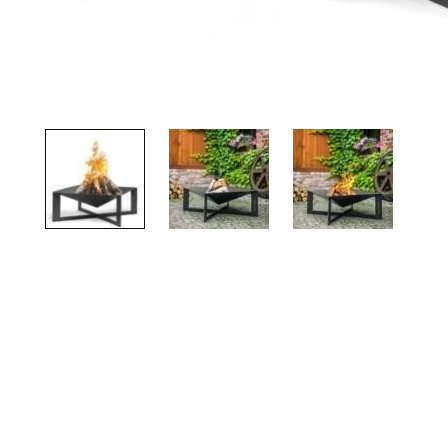
TOTO
Kylpyhuonekalusteet