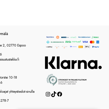
ymälä
ie 2, 02770 Espoo
86
sustustakka.fi
orstai 10-18
16
oajat yhteystiedot-sivulla
Instagram
TikTok
Facebook
4278-7