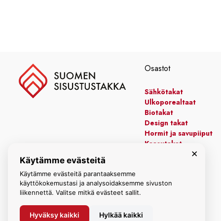
Osastot
Sähkötakat
Ulkoporealtaat
Biotakat
Design takat
Hormit ja savupiiput
Kaasutakat
×
Kiertoilmatakat
Käytämme evästeitä
Leivinuunit
Käytämme evästeitä parantaaksemme
Manttelitakat
käyttökokemustasi ja analysoidaksemme sivuston
liikennettä. Valitse mitkä evästeet sallit.
Hyväksy kaikki
Hylkää kaikki