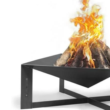
Palvelut
Kampanjat
Yhteystiedot
Pyydä tarjous
Projektit
Arkkitehdeille
Ostajan opas
Blogi
Yrityksemme
FAQ
Tulisija