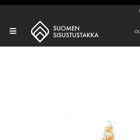
OU
Kaikki tuotteet
Tuotemerkit
OUTLET
Takat
Hormit
Ulkotulisijat
Kiukaat
Muut tuotteet