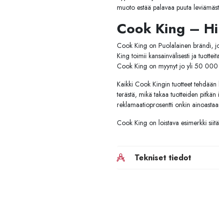
muoto estää palavaa puuta leviämästä
Cook King – Hi
Cook King on Puolalainen brändi, jok
King toimii kansainvälisesti ja tuott
Cook King on myynyt jo yli 50 000 t
Kaikki Cook Kingin tuotteet tehdään
terästä, mikä takaa tuotteiden pitkän
reklamaatioprosentti onkin ainoastaa
Cook King on loistava esimerkki siitä,
Tekniset tiedot