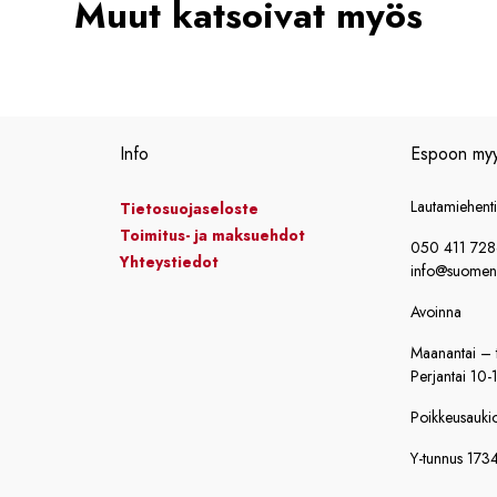
Muut katsoivat myös
Info
Espoon my
Lautamiehent
Tietosuojaseloste
Toimitus- ja maksuehdot
050 411 72
Yhteystiedot
info@suomensi
Avoinna
Maanantai – t
Perjantai 10-
Poikkeusaukiol
Y-tunnus 173