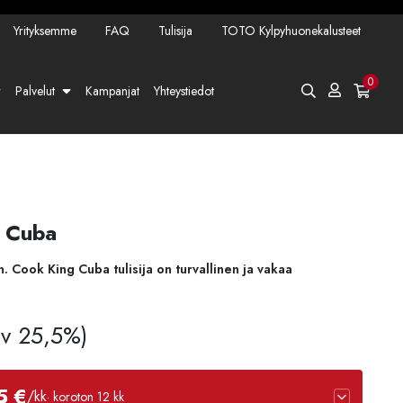
Yrityksemme
FAQ
Tulisija
TOTO Kylpyhuonekalusteet
0
Palvelut
Kampanjat
Yhteystiedot
g Cuba
hin. Cook King Cuba tulisija on turvallinen ja vakaa
Alv 25,5%)
5 €
/kk
· koroton 12 kk