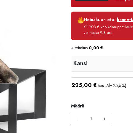
Luottoaika
Heinäkuun etu:
kannetta
Korko
Yli 900 € verkkokauppatilauksi
Käsittelymaksu
voimassa 9.8 asti.
Maksettava yhteensä
+ toimitus
0,00
€
Kansi
225,00
€
(sis. Alv 25,5%)
Määrä
Määrä