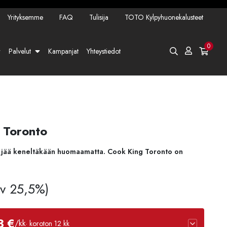
Yrityksemme
FAQ
Tulisija
TOTO Kylpyhuonekalusteet
0
Palvelut
Kampanjat
Yhteystiedot
g Toronto
a ei jää keneltäkään huomaamatta. Cook King Toronto on
Alv 25,5%)
3 €
/kk
· koroton 12 kk