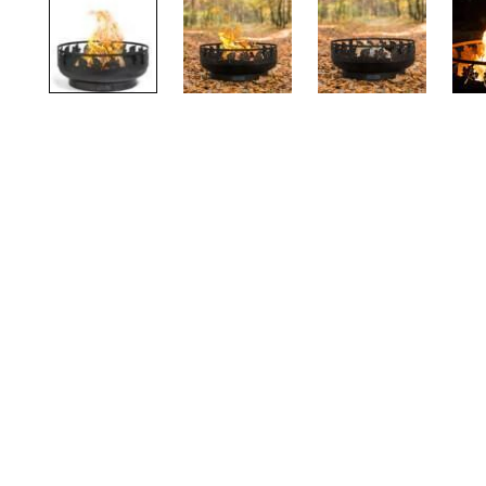
TOTO
Kylpyhuonekalusteet