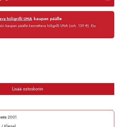
12 kk
kaupan päälle
va hiiligrilli UNA
0 %
in kaupan päälle kannettava hiiligrilli UNA (ovh. 139 €). Etu
3,90 €/kk
386,80 €
Lisää ostoskoriin
desta 2001
l / Klarna)