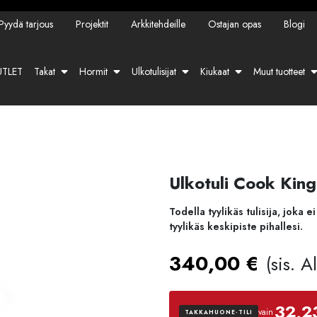
Pyydä tarjous
Projektit
Arkkitehdeille
Ostajan opas
Blogi
TLET
Takat
Hormit
Ulkotulisijat
Kiukaat
Muut tuotteet
Ulkotuli Cook Kin
Todella tyylikäs tulisija, jok
tyylikäs keskipiste pihallesi.
340,00
€
(sis. 
32,2
vain
TAKKAHUONE-TILI