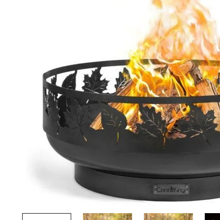
Palvelut
Kampanjat
Yhteystiedot
Pyydä tarjous
Projektit
Arkkitehdeille
Ostajan opas
Blogi
Yrityksemme
FAQ
Tulisija