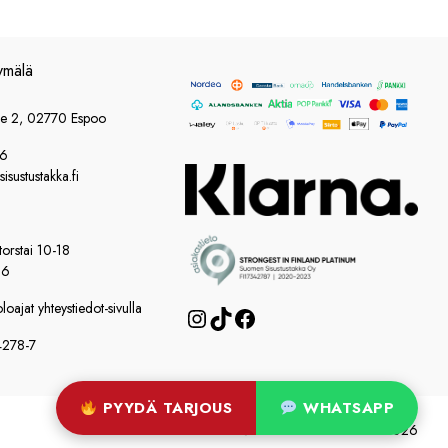
ymälä
ie 2, 02770 Espoo
86
sustustakka.fi
orstai 10-18
16
oajat yhteystiedot-sivulla
Instagram
TikTok
Facebook
4278-7
PYYDÄ TARJOUS
WHATSAPP
© Suomen Sisustustakka 2026