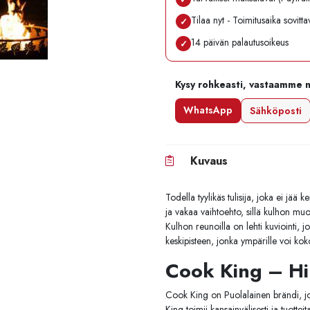
Tilaa nyt - Toimitusaika sovitt
✓
14 päivän palautusoikeus
✓
Kysy rohkeasti, vastaamme 
WhatsApp
Sähköposti
Kuvaus
Todella tyylikäs tulisija, joka ei jä
ja vakaa vaihtoehto, sillä kulhon muo
Kulhon reunoilla on lehti kuviointi, j
keskipisteen, jonka ympärille voi kok
Cook King – Hi
Cook King on Puolalainen brändi, jok
King toimii kansainvälisesti ja tuott