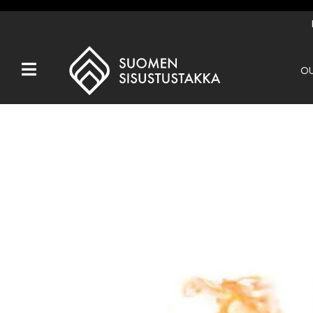
OU
Kaikki tuotteet
Tuotemerkit
OUTLET
Takat
Hormit
Ulkotulisijat
Kiukaat
Muut tuotteet