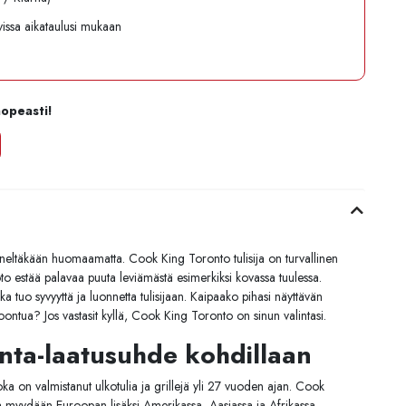
avissa aikataulusi mukaan
nopeasti!
ä keneltäkään huomaamatta. Cook King Toronto tulisija on turvallinen
to estää palavaa puuta leviämästä esimerkiksi kovassa tuulessa.
oka tuo syvyyttä ja luonnetta tulisijaan. Kaipaako pihasi näyttävän
oontua? Jos vastasit kyllä, Cook King Toronto on sinun valintasi.
nta-laatusuhde kohdillaan
a on valmistanut ulkotulia ja grillejä yli 27 vuoden ajan. Cook
eita myydään Euroopan lisäksi Amerikassa, Aasiassa ja Afrikassa.