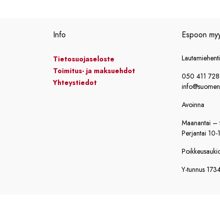
Info
Espoon my
Lautamiehent
Tietosuojaseloste
Toimitus- ja maksuehdot
050 411 72
Yhteystiedot
info@suomensi
Avoinna
Maanantai – t
Perjantai 10-
Poikkeusaukiol
Y-tunnus 173