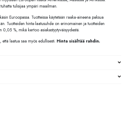
uhatta tulisijaa ympäri maailman.
 käsin Euroopassa. Tuotteissa käytetään raaka-aineena paksua
 iän. Tuotteiden hinta-laatusuhde on erinomainen ja tuotteiden
n 0,05 %, mikä kertoo asiakastyytyväisyydestä.
 että laatua saa myös edullisesti.
Hinta sisältää rahdin.