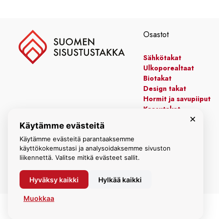
Osastot
Sähkötakat
Ulkoporealtaat
Biotakat
Design takat
Hormit ja savupiiput
Kaasutakat
×
Kiertoilmatakat
Käytämme evästeitä
Leivinuunit
Käytämme evästeitä parantaaksemme
Manttelitakat
käyttökokemustasi ja analysoidaksemme sivuston
liikennettä. Valitse mitkä evästeet sallit.
Hyväksy kaikki
Hylkää kaikki
Muokkaa