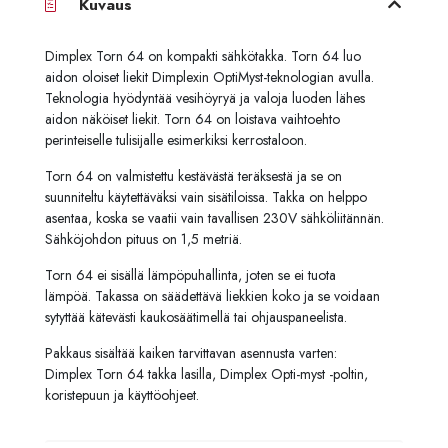
Kuvaus
Dimplex Torn 64 on kompakti sähkötakka. Torn 64 luo
aidon oloiset liekit Dimplexin OptiMyst-teknologian avulla.
Teknologia hyödyntää vesihöyryä ja valoja luoden lähes
aidon näköiset liekit. Torn 64 on loistava vaihtoehto
perinteiselle tulisijalle esimerkiksi kerrostaloon.
Torn 64 on valmistettu kestävästä teräksestä ja se on
suunniteltu käytettäväksi vain sisätiloissa. Takka on helppo
asentaa, koska se vaatii vain tavallisen 230V sähköliitännän.
Sähköjohdon pituus on 1,5 metriä.
Torn 64 ei sisällä lämpöpuhallinta, joten se ei tuota
lämpöä. Takassa on säädettävä liekkien koko ja se voidaan
sytyttää kätevästi kaukosäätimellä tai ohjauspaneelista.
Pakkaus sisältää kaiken tarvittavan asennusta varten:
Dimplex Torn 64 takka lasilla, Dimplex Opti-myst -poltin,
koristepuun ja käyttöohjeet.