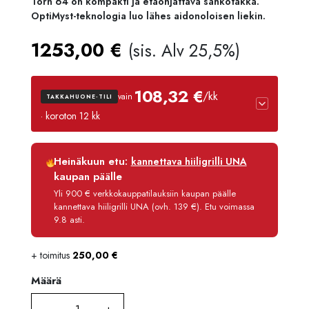
Torn 64 on kompakti ja etäohjattava sähkötakka.
OptiMyst-teknologia luo lähes aidonoloisen liekin.
1253,00
€
(sis. Alv 25,5%)
108,32 €
/kk
vain
TAKKAHUONE-TILI
· koroton 12 kk
Luottoaika
12 kk
Heinäkuun etu:
kannettava hiiligrilli UNA
Korko
0 %
kaupan päälle
Käsittelymaksu
3,90 €/kk
Yli 900 € verkkokauppatilauksiin kaupan päälle
kannettava hiiligrilli UNA (ovh. 139 €). Etu voimassa
Maksettava yhteensä
1 299,80 €
9.8 asti.
+ toimitus
250,00
€
Määrä
Määrä