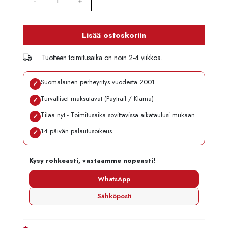
Lisää ostoskoriin
Tuotteen toimitusaika on noin 2-4 viikkoa.
Suomalainen perheyritys vuodesta 2001
✓
Turvalliset maksutavat (Paytrail / Klarna)
✓
Tilaa nyt - Toimitusaika sovittavissa aikataulusi mukaan
✓
14 päivän palautusoikeus
✓
Kysy rohkeasti, vastaamme nopeasti!
WhatsApp
Sähköposti