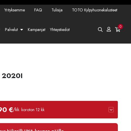
Yrityksemme
FAQ
Tulisija
TOTO Kylpyhuonekalusteet
0
Palvelut
Kampanjat
Yhteystiedot
 2020I
90 €
/kk
· koroton 12 kk
12 kk