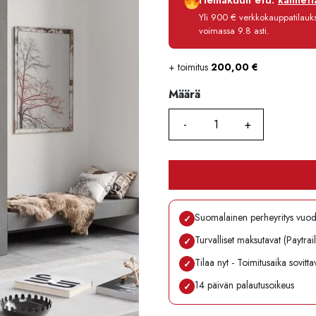
Heinäkuun etu:
kannetta
Korko
Yli 900 € verkkokauppatilauksi
Käsittelymaksu
voimassa 9.8 asti.
Maksettava yhteensä
+ toimitus
200,00
€
Määrä
Määrä
Suomalainen perheyritys vuo
✓
Turvalliset maksutavat (Paytrai
✓
Tilaa nyt - Toimitusaika sovitt
✓
14 päivän palautusoikeus
✓