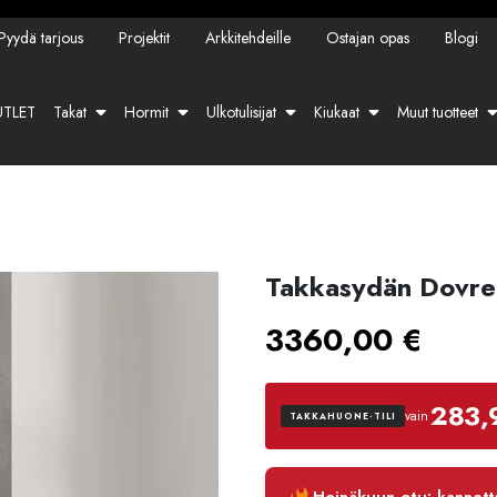
Pyydä tarjous
Projektit
Arkkitehdeille
Ostajan opas
Blogi
TLET
Takat
Hormit
Ulkotulisijat
Kiukaat
Muut tuotteet
Takkasydän Dovre
3360,00
€
283,
vain
TAKKAHUONE-TILI
Luottoaika