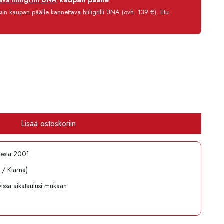
kaupan päälle
va hiiligrilli UNA
0 %
in kaupan päälle kannettava hiiligrilli UNA (ovh. 139 €). Etu
3,90 €/kk
3 406,80 €
Lisää ostoskoriin
desta 2001
l / Klarna)
avissa aikataulusi mukaan