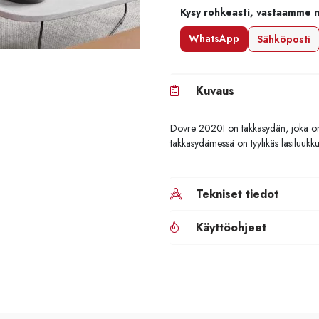
Kysy rohkeasti, vastaamme 
WhatsApp
Sähköposti
Kuvaus
Dovre 2020I on takkasydän, joka on 
takkasydämessä on tyylikäs lasiluukku
Tekniset tiedot
Käyttöohjeet