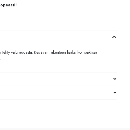
nopeasti!
tehty valuraudasta. Kestävän rakenteen lisäksi kompaktissa
.