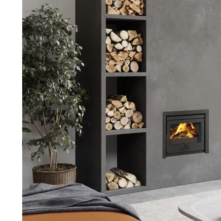
Palvelut
Kampanjat
Yhteystiedot
Pyydä tarjous
Projektit
Arkkitehdeille
Ostajan opas
Blogi
Yrityksemme
FAQ
Tulisija