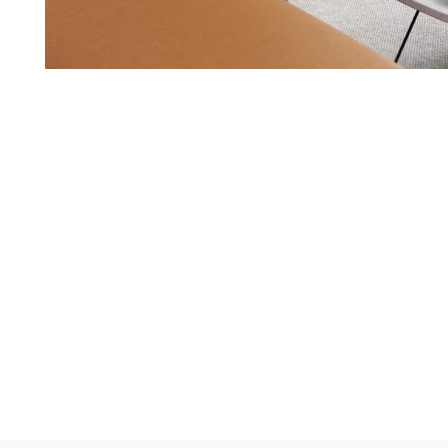
TOTO
Kylpyhuonekalusteet