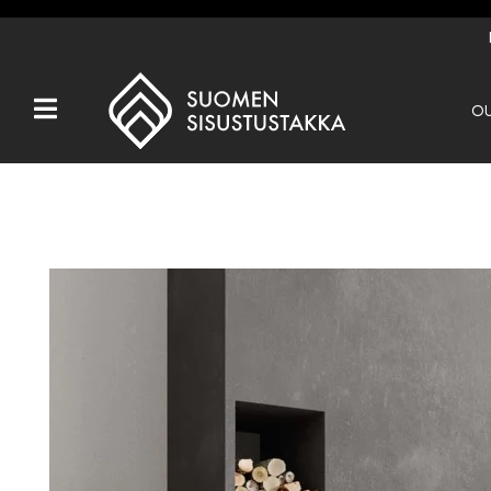
OU
Kaikki tuotteet
Tuotemerkit
OUTLET
Takat
Hormit
Ulkotulisijat
Kiukaat
Muut tuotteet