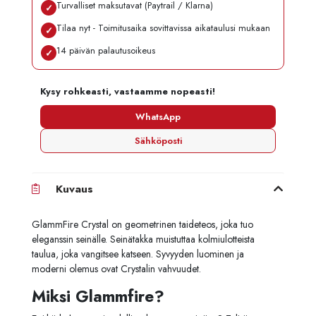
Turvalliset maksutavat (Paytrail / Klarna)
✓
Tilaa nyt - Toimitusaika sovittavissa aikataulusi mukaan
✓
14 päivän palautusoikeus
✓
Kysy rohkeasti, vastaamme nopeasti!
WhatsApp
Sähköposti
Kuvaus
GlammFire Crystal on geometrinen taideteos, joka tuo
eleganssin seinälle. Seinätakka muistuttaa kolmiulotteista
taulua, joka vangitsee katseen. Syvyyden luominen ja
moderni olemus ovat Crystalin vahvuudet.
Miksi Glammfire?