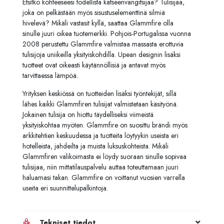
Etsitkö kohteeseesi todellista katseenvangitsijaa? Tulisijaa,
joka on pelkästään myös sisustuselementtinä silmiä
hivelevä? Mikäli vastasit kyllä, saattaa Glammfire olla
sinulle juuri oikea tuotemerkki. Pohjois-Portugalissa vuonna
2008 perustettu Glammfire valmistaa massasta erottuvia
tulisijoja uniikeilla yksityiskohdilla. Upean designin lisäksi
tuotteet ovat oikeasti käytännöllisiä ja antavat myös
tarvittaessa lämpöä.
Yrityksen keskiössä on tuotteiden lisäksi työntekijät, sillä
lähes kaikki Glammfiren tulisijat valmistetaan käsityönä.
Jokainen tulisija on hiottu täydelliseksi viimeistä
yksityiskohtaa myöten. Glammfire on suosittu brändi myös
arkkitehtien keskuudessa ja tuotteita löytyykin useista eri
hotelleista, jahdeilta ja muista luksuskohteista. Mikäli
Glammfiren valikoimasta ei löydy suoraan sinulle sopivaa
tulisijaa, niin mittatilauspalvelu auttaa toteuttamaan juuri
haluamasi takan. Glammfire on voittanut vuosien varrella
useita eri suunnittelupalkintoja.
Tekniset tiedot