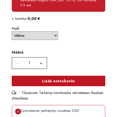
kannettava hiiligrilli UNA (ovh. 139 €). Etu voimassa
Maksettava yhteensä
8 038,80 €
9.8 asti.
+ toimitus
0,00
€
Malli
Määrä
Määrä
Lisää ostoskoriin
Tilaustuote. Tarkempi toimitusaika vahvistetaan tilauksen
yhteydessä.
Suomalainen perheyritys vuodesta 2001
✓