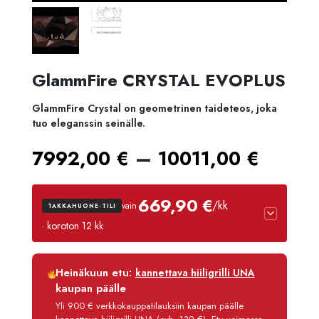
GlammFire CRYSTAL EVOPLUS
GlammFire Crystal on geometrinen taideteos, joka
tuo eleganssin seinälle.
Hinta
–
7992,00
€
10011,00
€
7992
669,90 €
/kk
vain
TAKKAHUONE-TILI
-
· koroton 12 kk
10011
Luottoaika
12 kk
Heinäkuun etu:
kannettava hiiligrilli UNA
Korko
0 %
kaupan päälle
Käsittelymaksu
3,90 €/kk
Yli 900 € verkkokauppatilauksiin kaupan päälle