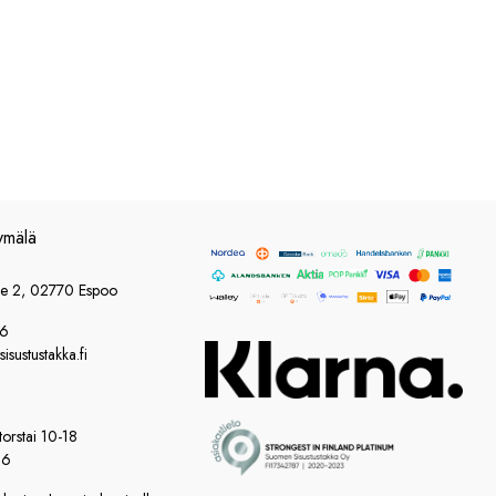
ymälä
ie 2, 02770 Espoo
86
sustustakka.fi
orstai 10-18
16