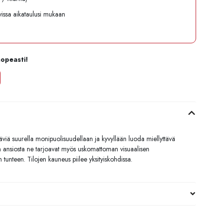
avissa aikataulusi mukaan
nopeasti!
äviä suurella monipuolisuudellaan ja kyvyllään luoda miellyttävä
n ansiosta ne tarjoavat myös uskomattoman visuaalisen
tunteen. Tilojen kauneus piilee yksityiskohdissa.