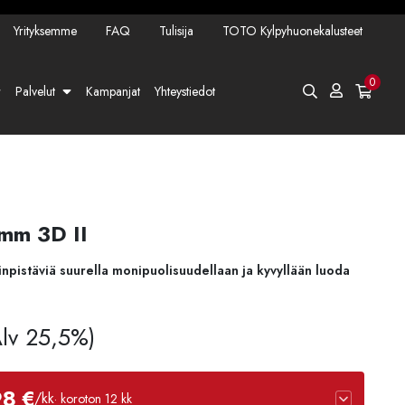
Yrityksemme
FAQ
Tulisija
TOTO Kylpyhuonekalusteet
0
Palvelut
Kampanjat
Yhteystiedot
mm 3D II
inpistäviä suurella monipuolisuudellaan ja kyvyllään luoda
Alv 25,5%)
98 €
/kk
· koroton 12 kk