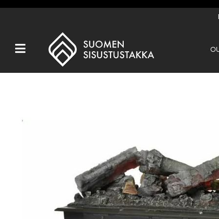
OU
Kaikki tuotteet
Tuotemerkit
OUTLET
Takat
Hormit
Ulkotulisijat
Kiukaat
Muut tuotteet