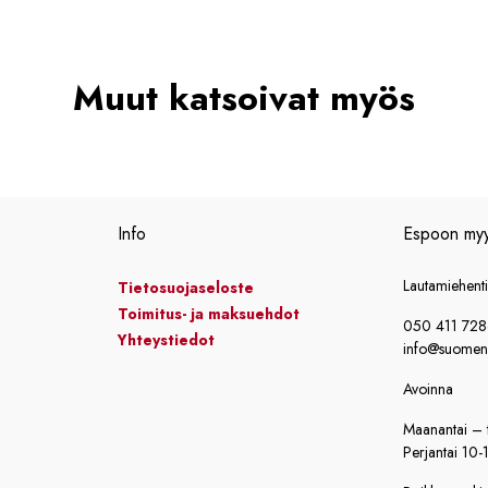
Muut katsoivat myös
Info
Espoon my
Lautamiehent
Tietosuojaseloste
Toimitus- ja maksuehdot
050 411 72
Yhteystiedot
info@suomensi
Avoinna
Maanantai – t
Perjantai 10-