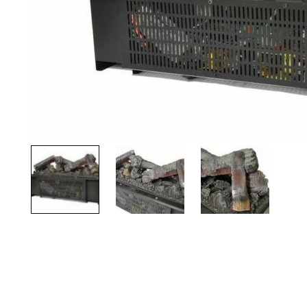
Palvelut
Kampanjat
Yhteystiedot
Pyydä tarjous
Projektit
Arkkitehdeille
Ostajan opas
Blogi
Yrityksemme
FAQ
Tulisija