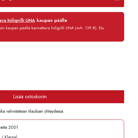
12 kk
kaupan päälle
va hiiligrilli UNA
0 %
in kaupan päälle kannettava hiiligrilli UNA (ovh. 139 €). Etu
3,90 €/kk
1 703,80 €
Lisää ostoskoriin
ika vahvistetaan tilauksen yhteydessä.
desta 2001
l / Klarna)