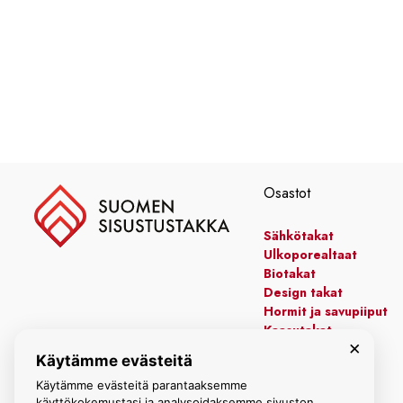
Osastot
Sähkötakat
Ulkoporealtaat
Biotakat
Design takat
Hormit ja savupiiput
Kaasutakat
×
Kiertoilmatakat
Käytämme evästeitä
Leivinuunit
Käytämme evästeitä parantaaksemme
Manttelitakat
käyttökokemustasi ja analysoidaksemme sivuston