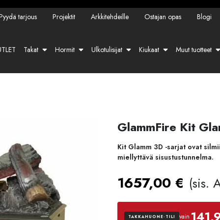
Pyydä tarjous
Projektit
Arkkitehdeille
Ostajan opas
Blogi
TLET
Takat
Hormit
Ulkotulisijat
Kiukaat
Muut tuotteet
GlammFire Kit Gla
Kit Glamm 3D -sarjat ovat silmi
miellyttävä sisustustunnelma.
1657,00
€
(sis. 
141,
vain
TAKKAHUONE-TILI