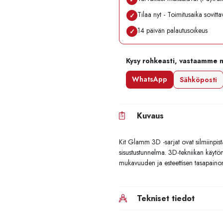
Tilaa nyt - Toimitusaika sovitt
✓
14 päivän palautusoikeus
✓
Kysy rohkeasti, vastaamme 
WhatsApp
Sähköposti
Kuvaus
Kit Glamm 3D -sarjat ovat silmiinpist
sisustustunnelma. 3D-tekniikan käytö
mukavuuden ja esteettisen tasapainon 
Tekniset tiedot