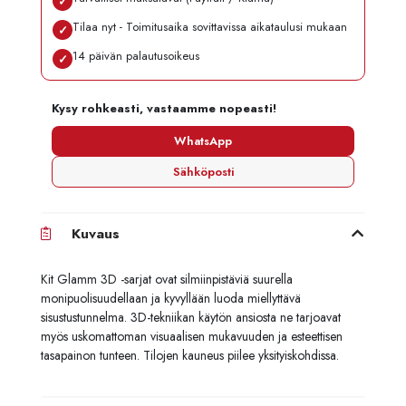
✓
Tilaa nyt - Toimitusaika sovittavissa aikataulusi mukaan
✓
14 päivän palautusoikeus
✓
Kysy rohkeasti, vastaamme nopeasti!
WhatsApp
Sähköposti
Kuvaus
Kit Glamm 3D -sarjat ovat silmiinpistäviä suurella
monipuolisuudellaan ja kyvyllään luoda miellyttävä
sisustustunnelma. 3D-tekniikan käytön ansiosta ne tarjoavat
myös uskomattoman visuaalisen mukavuuden ja esteettisen
tasapainon tunteen. Tilojen kauneus piilee yksityiskohdissa.