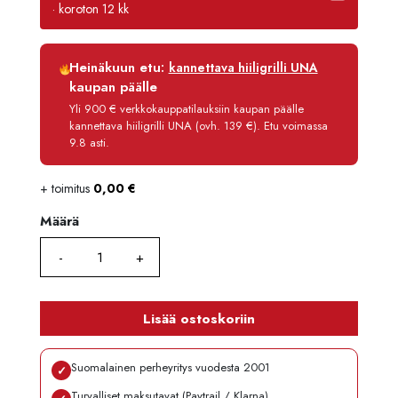
· koroton 12 kk
Luottoaika
12 kk
Heinäkuun etu:
kannettava hiiligrilli UNA
Korko
0 %
kaupan päälle
Käsittelymaksu
3,90 €/kk
Yli 900 € verkkokauppatilauksiin kaupan päälle
kannettava hiiligrilli UNA (ovh. 139 €). Etu voimassa
Maksettava yhteensä
1 473,80 €
9.8 asti.
+ toimitus
0,00
€
Määrä
Määrä
Lisää ostoskoriin
Suomalainen perheyritys vuodesta 2001
✓
Turvalliset maksutavat (Paytrail / Klarna)