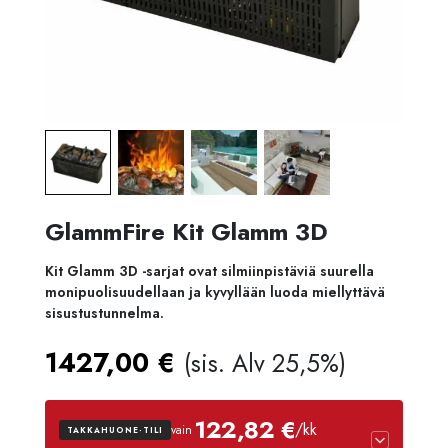
GlammFire Kit Glamm 3D
Kit Glamm 3D -sarjat ovat silmiinpistäviä suurella
monipuolisuudellaan ja kyvyllään luoda miellyttävä
sisustustunnelma.
1427,00
€
(sis. Alv 25,5%)
122,82 €
/kk
vain
TAKKAHUONE-TILI