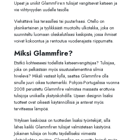
Upeat ja uniikit GlammFire:n tulisijat vangitsevat katseen ja
vie viihtyvyyden uudelle tasolle.
Viehättävä lisä terassillesi tai puutarhaasi.
Otello on
yksinkertainen ja tyylikkäästi muotoiltu ulkotakka, joka on
suunniteltu luomaan oleskelutilaasi keskipiste, jossa ihmiset
voivat kokoontua ja rentoutua vuodenajasta riippumatta.
Miksi Glammfire?
Etsitkö kohteeseesi todellista katseenvangitsijaa? Tulisijaa,
joka on pelkästään myös sisustuselementtinä silmiä
hivelevä? Mikäli vastasit kyllä, saattaa Glammfire olla
sinulle juuri oikea tuotemerkki. Pohjois-Portugalissa vuonna
2008 perustettu Glammfire valmistaa massasta erottuvia
tulisijoja uniikeilla yksityiskohdilla. Upean designin lisäksi
tuotteet ovat oikeasti käytännöllisiä ja antavat myös
tarvittaessa lämpöä.
Yrityksen keskiössä on tuotteiden lisäksi työntekijät, sillä
lähes kaikki Glammfiren tulisijat valmistetaan käsityönä.
Jokainen tulisija on hiottu täydelliseksi viimeistä
yksityiskohtaa myöten. Glammfire on suosittu brändi myös