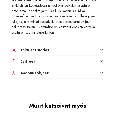
arkkitehtien keskuudessa ja tuotteita löytyykin useista eri
hotelleista, jahdeilta ja muista luksuskohteista. Mikäli
Glammfiren valikoimasta ei löydy suoraan sinulle sopivaa
tulisijaa, niin mittatilauspalvelu auttaa toteuttamaan juuri
haluamasi takan. Glammfire on voittanut vuosien varrella
useita eri suunnittelupalkintoja.
Tekniset tiedot
Esitteet
Asennusohjeet
Muut katsoivat myös