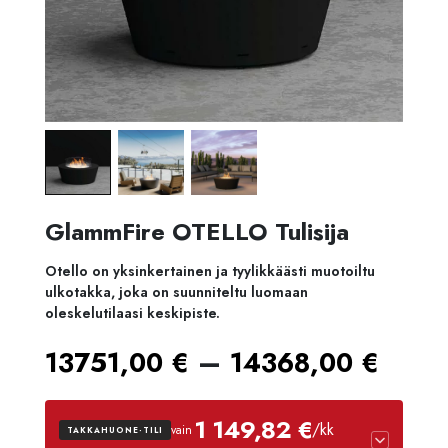
GlammFire OTELLO Tulisija
Otello on yksinkertainen ja tyylikkäästi muotoiltu
ulkotakka, joka on suunniteltu luomaan
oleskelutilaasi keskipiste.
Hint
–
13751,00
€
14368,00
€
1375
1 149,82 €
/kk
vain
TAKKAHUONE-TILI