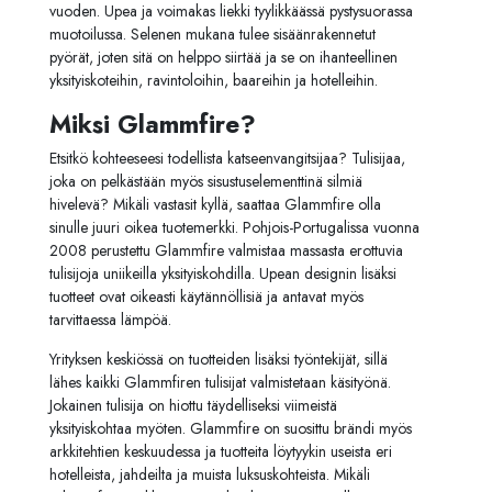
vuoden.
Upea ja voimakas liekki tyylikkäässä pystysuorassa
muotoilussa.
Selenen mukana tulee sisäänrakennetut
pyörät, joten sitä on helppo siirtää ja se on ihanteellinen
yksityiskoteihin, ravintoloihin, baareihin ja hotelleihin.
Miksi Glammfire?
Etsitkö kohteeseesi todellista katseenvangitsijaa? Tulisijaa,
joka on pelkästään myös sisustuselementtinä silmiä
hivelevä? Mikäli vastasit kyllä, saattaa Glammfire olla
sinulle juuri oikea tuotemerkki. Pohjois-Portugalissa vuonna
2008 perustettu Glammfire valmistaa massasta erottuvia
tulisijoja uniikeilla yksityiskohdilla. Upean designin lisäksi
tuotteet ovat oikeasti käytännöllisiä ja antavat myös
tarvittaessa lämpöä.
Yrityksen keskiössä on tuotteiden lisäksi työntekijät, sillä
lähes kaikki Glammfiren tulisijat valmistetaan käsityönä.
Jokainen tulisija on hiottu täydelliseksi viimeistä
yksityiskohtaa myöten. Glammfire on suosittu brändi myös
arkkitehtien keskuudessa ja tuotteita löytyykin useista eri
hotelleista, jahdeilta ja muista luksuskohteista. Mikäli