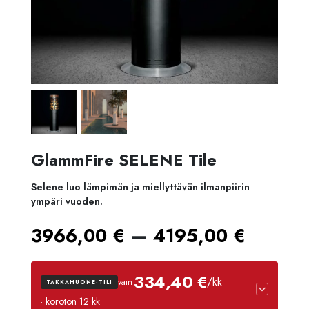
GlammFire SELENE Tile
Selene luo lämpimän ja miellyttävän ilmanpiirin
ympäri vuoden.
Hintal
–
3966,00
€
4195,00
€
3966,
334,40 €
/kk
vain
TAKKAHUONE-TILI
-
· koroton 12 kk