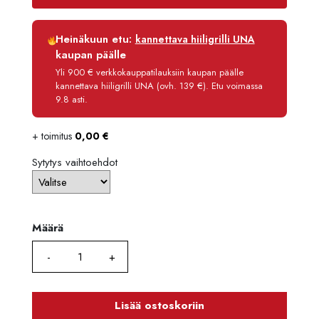
4195,
Luottoaika
12 kk
Heinäkuun etu:
kannettava hiiligrilli UNA
Korko
0 %
kaupan päälle
Käsittelymaksu
3,90 €/kk
Yli 900 € verkkokauppatilauksiin kaupan päälle
kannettava hiiligrilli UNA (ovh. 139 €). Etu voimassa
Maksettava yhteensä
4 012,80 €
9.8 asti.
+ toimitus
0,00
€
Sytytys vaihtoehdot
Määrä
Määrä
Lisää ostoskoriin