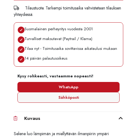
Tilaustuote. Tarkempi toimitusaika vahvistetaan tilauksen
yhteydessä.
Suomalainen perheyritys vuodesta 2001
✓
Turvalliset maksutavat (Paytrail / Klarna)
✓
Tilaa nyt - Toimitusaika sovittavissa aikataulusi mukaan
✓
14 päivän palautusoikeus
✓
Kysy rohkeasti, vastaamme nopeasti!
WhatsApp
Sähköposti
Kuvaus
Selene luo lämpimän ja miellyttävän ilmanpiirin ympäri