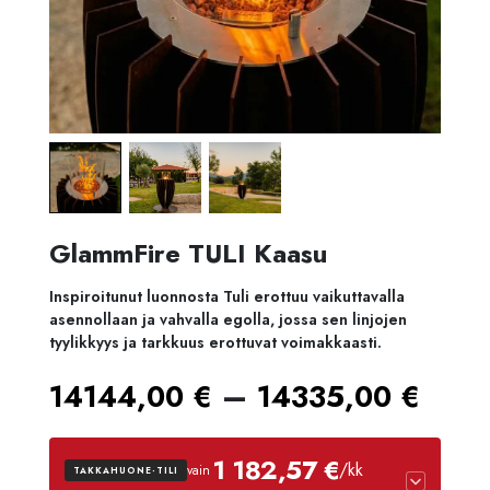
GlammFire TULI Kaasu
Inspiroitunut luonnosta Tuli erottuu vaikuttavalla
asennollaan ja vahvalla egolla, jossa sen linjojen
tyylikkyys ja tarkkuus erottuvat voimakkaasti.
Hint
–
14144,00
€
14335,00
€
141
1 182,57 €
/kk
vain
TAKKAHUONE-TILI