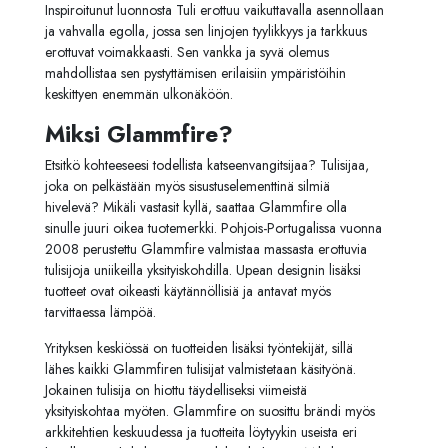
Inspiroitunut luonnosta Tuli erottuu vaikuttavalla asennollaan
ja vahvalla egolla, jossa sen linjojen tyylikkyys ja tarkkuus
erottuvat voimakkaasti.
Sen vankka ja syvä olemus
mahdollistaa sen pystyttämisen erilaisiin ympäristöihin
keskittyen enemmän ulkonäköön.
Miksi Glammfire?
Etsitkö kohteeseesi todellista katseenvangitsijaa? Tulisijaa,
joka on pelkästään myös sisustuselementtinä silmiä
hivelevä? Mikäli vastasit kyllä, saattaa Glammfire olla
sinulle juuri oikea tuotemerkki. Pohjois-Portugalissa vuonna
2008 perustettu Glammfire valmistaa massasta erottuvia
tulisijoja uniikeilla yksityiskohdilla. Upean designin lisäksi
tuotteet ovat oikeasti käytännöllisiä ja antavat myös
tarvittaessa lämpöä.
Yrityksen keskiössä on tuotteiden lisäksi työntekijät, sillä
lähes kaikki Glammfiren tulisijat valmistetaan käsityönä.
Jokainen tulisija on hiottu täydelliseksi viimeistä
yksityiskohtaa myöten. Glammfire on suosittu brändi myös
arkkitehtien keskuudessa ja tuotteita löytyykin useista eri