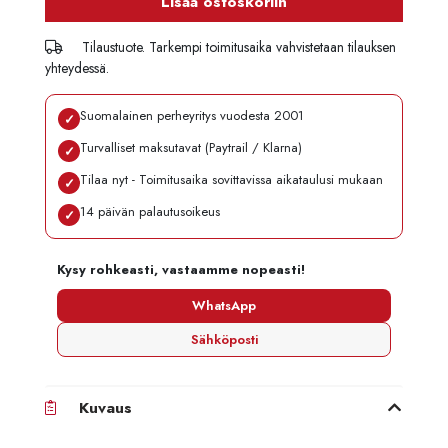
Lisää ostoskoriin
Tilaustuote. Tarkempi toimitusaika vahvistetaan tilauksen
yhteydessä.
Suomalainen perheyritys vuodesta 2001
✓
Turvalliset maksutavat (Paytrail / Klarna)
✓
Tilaa nyt - Toimitusaika sovittavissa aikataulusi mukaan
✓
14 päivän palautusoikeus
✓
Kysy rohkeasti, vastaamme nopeasti!
WhatsApp
Sähköposti
Kuvaus