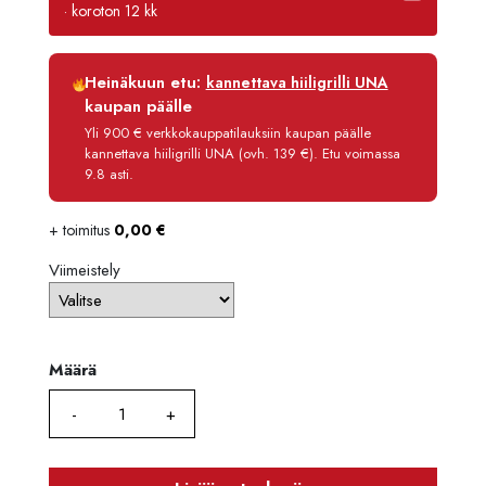
-
· koroton 12 kk
143
Luottoaika
12 kk
Heinäkuun etu:
kannettava hiiligrilli UNA
Korko
0 %
kaupan päälle
Käsittelymaksu
3,90 €/kk
Yli 900 € verkkokauppatilauksiin kaupan päälle
kannettava hiiligrilli UNA (ovh. 139 €). Etu voimassa
Maksettava yhteensä
14 190,80 €
9.8 asti.
+ toimitus
0,00
€
Viimeistely
Määrä
Määrä