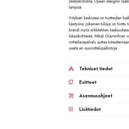
yksityiskohdilla. Upean designin lisäks
lämpöä.
Yrityksen keskiössä on tuotteiden lisäk
käsityönä. Jokainen tulisija on hiottu
brändi myös arkkitehtien keskuudessa ja
luksuskohteista. Mikäli Glammfiren val
mittatilauspalvelu auttaa toteuttamaa
useita eri suunnittelupalkintoja.
Tekniset tiedot
Esitteet
Asennusohjeet
Lisätiedot