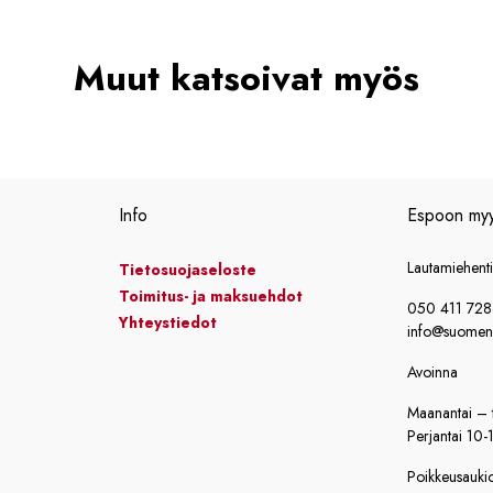
Muut katsoivat myös
Info
Espoon my
Lautamiehent
Tietosuojaseloste
Toimitus- ja maksuehdot
050 411 72
Yhteystiedot
info@suomensi
Avoinna
Maanantai – t
Perjantai 10-
Poikkeusaukiol