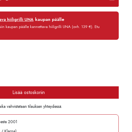
12 kk
kaupan päälle
va hiiligrilli UNA
0 %
in kaupan päälle kannettava hiiligrilli UNA (ovh. 139 €). Etu
3,90 €/kk
679,80 €
Lisää ostoskoriin
aika vahvistetaan tilauksen yhteydessä.
desta 2001
l / Klarna)