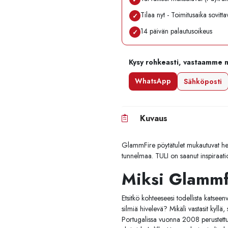
Tilaa nyt - Toimitusaika sovitt
✓
14 päivän palautusoikeus
✓
Kysy rohkeasti, vastaamme 
WhatsApp
Sähköposti
Kuvaus
GlammFire pöytätulet mukautuvat help
tunnelmaa. TULI on saanut inspiraations
Miksi Glamm
Etsitkö kohteeseesi todellista katseen
silmiä hivelevä? Mikäli vastasit kyllä
Portugalissa vuonna 2008 perustettu 