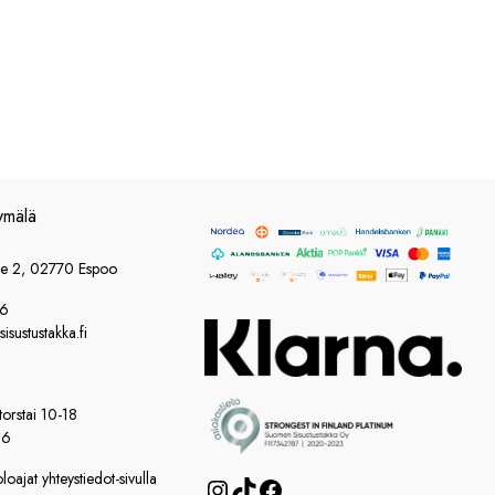
ymälä
ie 2, 02770 Espoo
86
sustustakka.fi
orstai 10-18
16
oajat yhteystiedot-sivulla
Instagram
TikTok
Facebook