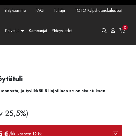
Yrityksemme
FAQ
Tulisija
TOTO Kylpyhuonekalusteet
0
Palvelut
Kampanjat
Yhteystiedot
ytätuli
onnosta, ja tyylikkäillä linjoillaan se on sisustuksen
lv 25,5%)
5 €
/kk
· koroton 12 kk