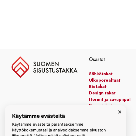
Osastot
Sähkötakat
Ulkoporealtaat
Biotakat
Design takat
Hormit ja savupiiput
Kaasutakat
×
Kiertoilmatakat
Käytämme evästeitä
Leivinuunit
Käytämme evästeitä parantaaksemme
Manttelitakat
käyttökokemustasi ja analysoidaksemme sivuston
liikennettä. Valitse mitkä evästeet sallit.