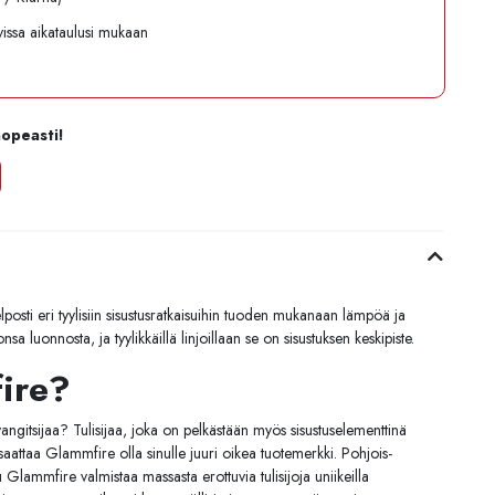
avissa aikataulusi mukaan
nopeasti!
osti eri tyylisiin sisustusratkaisuihin tuoden mukanaan lämpöä ja
a luonnosta, ja tyylikkäillä linjoillaan se on sisustuksen keskipiste.
fire?
vangitsijaa? Tulisijaa, joka on pelkästään myös sisustuselementtinä
, saattaa Glammfire olla sinulle juuri oikea tuotemerkki. Pohjois-
Glammfire valmistaa massasta erottuvia tulisijoja uniikeilla