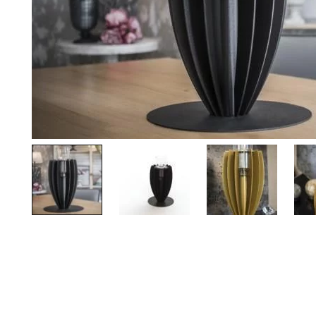
Palvelut
Kampanjat
Yhteystiedot
Pyydä tarjous
Projektit
Arkkitehdeille
Ostajan opas
Blogi
Yrityksemme
FAQ
Tulisija