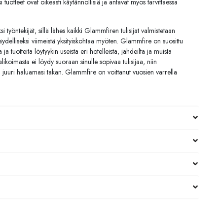
i tuotteet ovat oikeasti käytännöllisiä ja antavat myös tarvittaessa
si työntekijät, sillä lähes kaikki Glammfiren tulisijat valmistetaan
 täydelliseksi viimeistä yksityiskohtaa myöten. Glammfire on suosittu
 tuotteita löytyykin useista eri hotelleista, jahdeilta ja muista
ikoimasta ei löydy suoraan sinulle sopivaa tulisijaa, niin
n juuri haluamasi takan. Glammfire on voittanut vuosien varrella