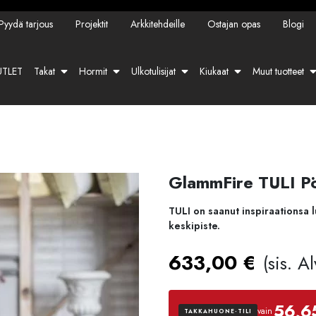
Pyydä tarjous
Projektit
Arkkitehdeille
Ostajan opas
Blogi
TLET
Takat
Hormit
Ulkotulisijat
Kiukaat
Muut tuotteet
GlammFire TULI Pö
TULI on saanut inspiraationsa lu
keskipiste.
633,00
€
(sis. A
56,6
vain
TAKKAHUONE-TILI