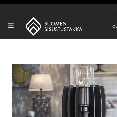
OU
Kaikki tuotteet
Tuotemerkit
OUTLET
Takat
Hormit
Ulkotulisijat
Kiukaat
Muut tuotteet