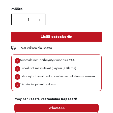
Määrä
Määrä
Lisää ostoskoriin
6-8 viikkoa tilauksesta.
Suomalainen perheyritys vuodesta 2001
✓
Turvalliset maksutavat (Paytrail / Klarna)
✓
Tilaa nyt - Toimitusaika sovittavissa aikataulusi mukaan
✓
14 päivän palautusoikeus
✓
Kysy rohkeasti, vastaamme nopeasti!
WhatsApp