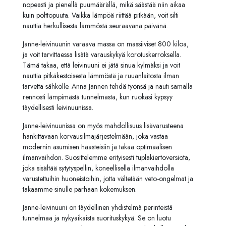
nopeasti ja pienellä puumäärällä, mikä säästää niin aikaa
kuin polttopuuta. Vaikka lämpöä riittää pitkään, voit silti
nauttia herkullisesta lämmöstä seuraavana päivänä.
Janne-leivinuunin varaava massa on massiiviset 800 kiloa,
ja voit tarvittaessa lisätä varauskykyä korotuskerroksella.
Tämä takaa, että leivinuuni ei jätä sinua kylmäksi ja voit
nauttia pitkäkestoisesta lämmöstä ja ruuanlaitosta ilman
tarvetta sähkölle. Anna Jannen tehdä työnsä ja nauti samalla
rennosti lämpimästä tunnelmasta, kun ruokasi kypsyy
täydellisesti leivinuunissa.
Janne-leivinuunissa on myös mahdollisuus lisävarusteena
hankittavaan korvausilmajärjestelmään, joka vastaa
modernin asumisen haasteisiin ja takaa optimaalisen
ilmanvaihdon. Suosittelemme erityisesti tuplakiertoversiota,
joka sisältää sytytyspellin, koneellisella ilmanvaihdolla
varustettuihin huoneistoihin, jotta vältetään veto-ongelmat ja
takaamme sinulle parhaan kokemuksen.
Janne-leivinuuni on täydellinen yhdistelmä perinteistä
tunnelmaa ja nykyaikaista suorituskykyä. Se on luotu