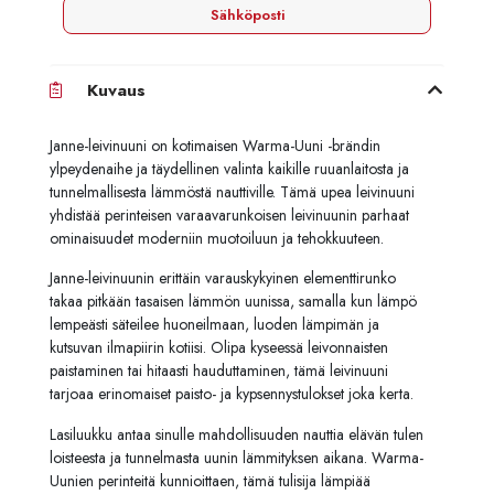
Sähköposti
Kuvaus
Janne-leivinuuni on kotimaisen Warma-Uuni -brändin
ylpeydenaihe ja täydellinen valinta kaikille ruuanlaitosta ja
tunnelmallisesta lämmöstä nauttiville. Tämä upea leivinuuni
yhdistää perinteisen varaavarunkoisen leivinuunin parhaat
ominaisuudet moderniin muotoiluun ja tehokkuuteen.
Janne-leivinuunin erittäin varauskykyinen elementtirunko
takaa pitkään tasaisen lämmön uunissa, samalla kun lämpö
lempeästi säteilee huoneilmaan, luoden lämpimän ja
kutsuvan ilmapiirin kotiisi. Olipa kyseessä leivonnaisten
paistaminen tai hitaasti hauduttaminen, tämä leivinuuni
tarjoaa erinomaiset paisto- ja kypsennystulokset joka kerta.
Lasiluukku antaa sinulle mahdollisuuden nauttia elävän tulen
loisteesta ja tunnelmasta uunin lämmityksen aikana. Warma-
Uunien perinteitä kunnioittaen, tämä tulisija lämpiää