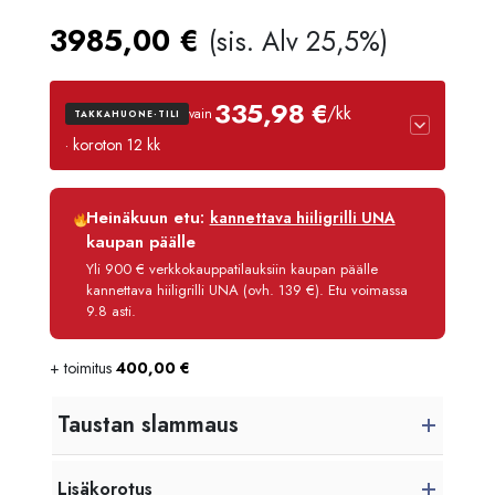
3985,00
€
(sis. Alv 25,5%)
335,98 €
/kk
vain
TAKKAHUONE-TILI
· koroton 12 kk
Luottoaika
12 kk
Heinäkuun etu:
kannettava hiiligrilli UNA
Korko
0 %
kaupan päälle
Käsittelymaksu
3,90 €/kk
Yli 900 € verkkokauppatilauksiin kaupan päälle
kannettava hiiligrilli UNA (ovh. 139 €). Etu voimassa
Maksettava yhteensä
4 031,80 €
9.8 asti.
+ toimitus
400,00
€
Taustan slammaus
Lisäkorotus