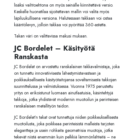
lisäksi vaihtoehtona on myös seinälle kiinnitettävä versio.
Keskelle huonetilaa sijoitettavan mallin voi valita myös
läpiluukullisena versiona. Halutessaan takkaan voi ostaa
kääntölevyn, jolloin takkaa voi pyörittää 360-astetta.
Takan väri on valittavissa makusi mukaan.
JC Bordelet – Käsityötä
Ranskasta
JC Bordelet on arvostettu ranskalainen takkavalmistaja, joka
on tunnettu innovatiivisesta lähestymistavastaan ja
poikkeuksellisesta käsityötaitojensa soveltamisesta takkojen
suunnittelussa ja valmistuksessa. Vuonna 1975 perustettu
yritys on erikoistunut luomaan ainutlaatuisia, käsintehtyjä
takkoja, jotka yhdistävät modernin muotoilun ja perinteisen
ranskalaisen metallityön taidon.
JC Bordelet’n takat ovat tunnettuja niiden poikkeuksellisesta
muotoilusta, joka poikkeaa perinteisistä malleista tarjoten
elegantteja ja usein rohkeita geometrisia muotoja, jotka
tekevät niistä enemmän kuin pelkkiä lämmönlähteitä – ne