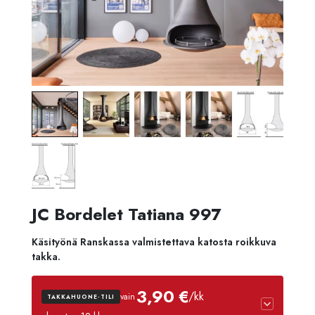
JC Bordelet Tatiana 997
Käsityönä Ranskassa valmistettava katosta roikkuva
takka.
3,90 €
/kk
vain
TAKKAHUONE-TILI