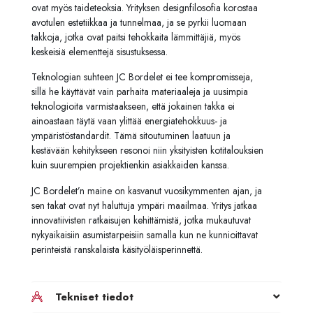
ovat myös taideteoksia. Yrityksen designfilosofia korostaa
avotulen estetiikkaa ja tunnelmaa, ja se pyrkii luomaan
takkoja, jotka ovat paitsi tehokkaita lämmittäjiä, myös
keskeisiä elementtejä sisustuksessa.
Teknologian suhteen JC Bordelet ei tee kompromisseja,
sillä he käyttävät vain parhaita materiaaleja ja uusimpia
teknologioita varmistaakseen, että jokainen takka ei
ainoastaan täytä vaan ylittää energiatehokkuus- ja
ympäristöstandardit. Tämä sitoutuminen laatuun ja
kestävään kehitykseen resonoi niin yksityisten kotitalouksien
kuin suurempien projektienkin asiakkaiden kanssa.
JC Bordelet’n maine on kasvanut vuosikymmenten ajan, ja
sen takat ovat nyt haluttuja ympäri maailmaa. Yritys jatkaa
innovatiivisten ratkaisujen kehittämistä, jotka mukautuvat
nykyaikaisiin asumistarpeisiin samalla kun ne kunnioittavat
perinteistä ranskalaista käsityöläisperinnettä.
Tekniset tiedot