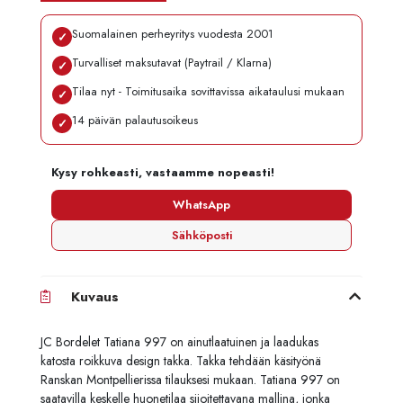
Suomalainen perheyritys vuodesta 2001
✓
Turvalliset maksutavat (Paytrail / Klarna)
✓
Tilaa nyt - Toimitusaika sovittavissa aikataulusi mukaan
✓
14 päivän palautusoikeus
✓
Kysy rohkeasti, vastaamme nopeasti!
WhatsApp
Sähköposti
Kuvaus
JC Bordelet Tatiana 997 on ainutlaatuinen ja laadukas
katosta roikkuva design takka. Takka tehdään käsityönä
Ranskan Montpellierissa tilauksesi mukaan. Tatiana 997 on
saatavilla keskelle huonetilaa sijoitettavana mallina, jonka