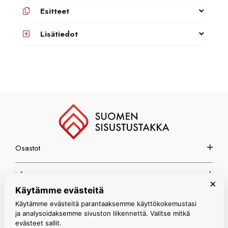
Esitteet
Lisätiedot
Osastot
Info
×
Käytämme evästeitä
Espoon myymälä
Käytämme evästeitä parantaaksemme käyttökokemustasi
ja analysoidaksemme sivuston liikennettä. Valitse mitkä
evästeet sallit.