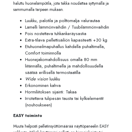
haluttu huonelämpötila, jota takka noudattaa syttymällä ja
sammumalla tarpeen mukaan.
Luukku, palotila ja polttomalja valurautaa
Lamelli lämmönvaihdin / Tuubilämmönvaihdin
Pois nostettava tuhkankeräysastia
Extra-tilava pellettisäiliön kapasiteetti +30 kg
Etuhuoneilmapuhallus kahdella puhaltimella,
Comfort toiminnolla
Huonejakomahdollisuus omalla 80 mm
liitännällä, puhaltimella ja mahdollisuudella
säätää erillisellä termostaatilla
Wide vision
luukku
Erkonominen kahva
Hormiliitoksen sijainti: Takaa
Irrotettava tulipesän tausta tai kylkielementit
(nouhoukseen)
EASY toiminto
Muuta helposti pelletinsyöttömäärää näyttöpaneelin EASY