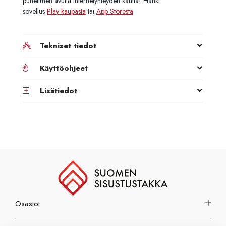
puhelimen avulla internetyhteyden kautta! Hanki
sovellus
Play kaupasta
tai
App Storesta
Tekniset tiedot
Käyttöohjeet
Lisätiedot
Osastot