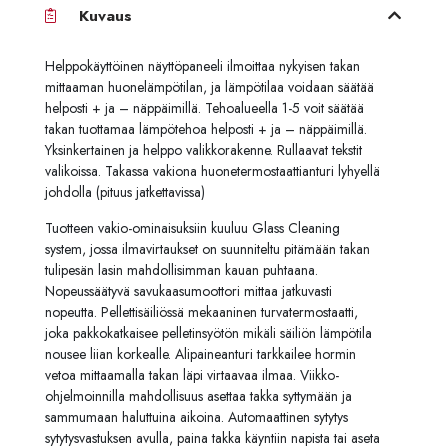
Kuvaus
Helppokäyttöinen näyttöpaneeli ilmoittaa nykyisen takan
mittaaman huonelämpötilan, ja lämpötilaa voidaan säätää
helposti + ja – näppäimillä. Tehoalueella 1-5 voit säätää
takan tuottamaa lämpötehoa helposti + ja – näppäimillä.
Yksinkertainen ja helppo valikkorakenne. Rullaavat tekstit
valikoissa. Takassa vakiona huonetermostaattianturi lyhyellä
johdolla (pituus jatkettavissa)
Tuotteen vakio-ominaisuksiin kuuluu Glass Cleaning
system, jossa ilmavirtaukset on suunniteltu pitämään takan
tulipesän lasin mahdollisimman kauan puhtaana.
Nopeussäätyvä savukaasumoottori mittaa jatkuvasti
nopeutta. Pellettisäiliössä mekaaninen turvatermostaatti,
joka pakkokatkaisee pelletinsyötön mikäli säiliön lämpötila
nousee liian korkealle. Alipaineanturi tarkkailee hormin
vetoa mittaamalla takan läpi virtaavaa ilmaa. Viikko-
ohjelmoinnilla mahdollisuus asettaa takka syttymään ja
sammumaan haluttuina aikoina. Automaattinen sytytys
sytytysvastuksen avulla, paina takka käyntiin napista tai aseta