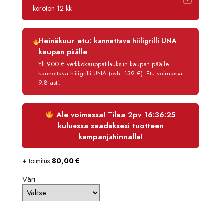
· koroton 12 kk
Luottoaika
12 kk
Heinäkuun etu:
kannettava hiiligrilli UNA
Korko
0 %
kaupan päälle
Käsittelymaksu
3,90 €/kk
Yli 900 € verkkokauppatilauksiin kaupan päälle
kannettava hiiligrilli UNA (ovh. 139 €). Etu voimassa
Maksettava yhteensä
3 136,70 €
9.8 asti.
Ale voimassa! Tilaa
2pv 16:36:25
kuluessa saadaksesi tuotteen
kampanjahinnalla!
+ toimitus
80,00
€
Väri