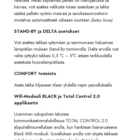
valikosta. Mikäli käyttämäsi pelletti on hienojakoista tai
harvaa, voit asettaa valikosta toisen asetuksen ja takka
säätää pelletin syötön määrää ja savukaasumoottorin
imutehoa automaattisesti oikeaan suuntaan
(katso kuva)
.
STAND-BY ja DELTA asetukset
Voit asettaa takkasi syttymään ja sammumaan haluamasi
lämpötilan mukaan Stand-By toiminnolla. Delta arvolla voit
valita syttyykö takkasi 0,5 °C – 5°C asteen tarkkuudella
asetetusta huonelämpötilasta.
COMFORT toiminto
Aseta takka hiljaiseen tilaan yhdellä napin painalluksella
Wifi-Moduuli BLACK ja Total Control 2.0
applikaatio
Uusimman sukupolven takoissa
kommunikaatiomahdollisuus TOTAL CONTROL 2.0
älypuhellinsovelluksen avulla, kun hankitaan lisävarusteena
Black Wifi moduuli. Sovelluksen avulla voit ohjata takkaasi