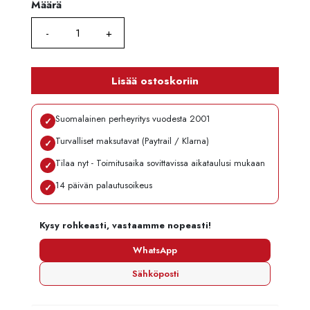
Määrä
Määrä
Lisää ostoskoriin
Suomalainen perheyritys vuodesta 2001
✓
Turvalliset maksutavat (Paytrail / Klarna)
✓
Tilaa nyt - Toimitusaika sovittavissa aikataulusi mukaan
✓
14 päivän palautusoikeus
✓
Kysy rohkeasti, vastaamme nopeasti!
WhatsApp
Sähköposti