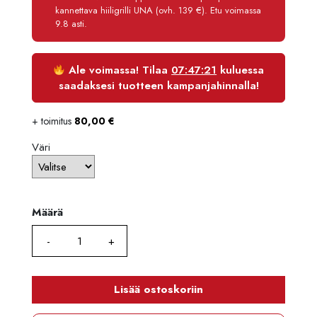
kannettava hiiligrilli UNA (ovh. 139 €). Etu voimassa
Maksettava yhteensä
2 636,70 €
9.8 asti.
Ale voimassa! Tilaa
07:47:21
kuluessa
saadaksesi tuotteen kampanjahinnalla!
+ toimitus
80,00
€
Väri
Määrä
Määrä
Lisää ostoskoriin