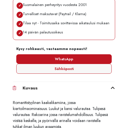
Suomalainen perheyritys vuodesta 2001
✓
Turvalliset maksutavat (Paytrail / Klarna)
✓
Tilaa nyt - Toimitusaika sovittavissa aikataulusi mukaan
✓
14 päivän palautusoikeus
✓
Kysy rohkeasti, vastaamme nopeasti!
WhatsApp
Sähköposti
Kuvaus
Romanttistyylinen kaakelikamiina, jossa
kiertoilmaominaisuus. Luukut ja kansi valurautaa. Tulipesä
valurautaa. Rakoarina jossa ravistelumahdollisuus. Tulipesä
viistää keskelle, ja pyörivällä arinalla voidaan ravistella
tuhkat ilman luukun avaamista.