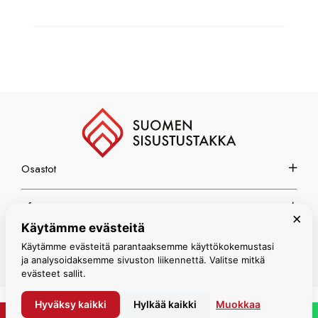
Osastot
Info
×
Käytämme evästeitä
Espoon myymälä
Käytämme evästeitä parantaaksemme käyttökokemustasi
ja analysoidaksemme sivuston liikennettä. Valitse mitkä
evästeet sallit.
Hyväksy kaikki
Hylkää kaikki
Muokkaa
© Suomen Sisustustakka 2026