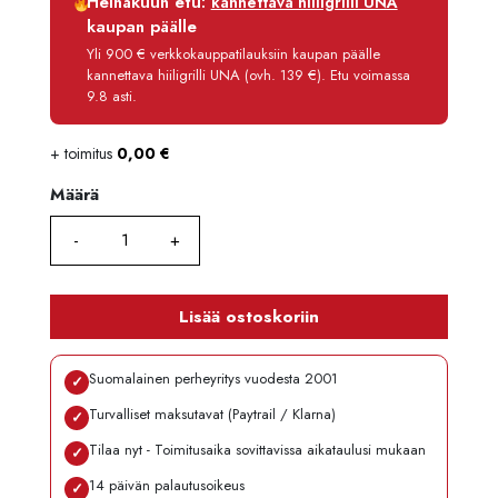
Heinäkuun etu:
kannettava hiiligrilli UNA
Korko
0 %
kaupan päälle
Käsittelymaksu
3,90 €/kk
Yli 900 € verkkokauppatilauksiin kaupan päälle
kannettava hiiligrilli UNA (ovh. 139 €). Etu voimassa
Maksettava yhteensä
121,70 €
9.8 asti.
+ toimitus
0,00
€
Määrä
Määrä
Lisää ostoskoriin
Suomalainen perheyritys vuodesta 2001
✓
Turvalliset maksutavat (Paytrail / Klarna)
✓
Tilaa nyt - Toimitusaika sovittavissa aikataulusi mukaan
✓
14 päivän palautusoikeus
✓