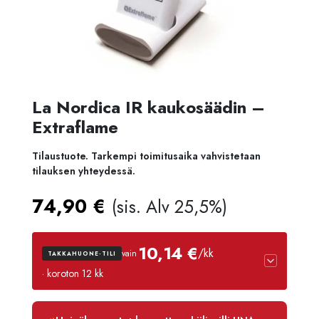
La Nordica IR kaukosäädin –
Extraflame
Tilaustuote. Tarkempi toimitusaika vahvistetaan
tilauksen yhteydessä.
74,90
€
(sis. Alv 25,5%)
10,14 €
/kk
vain
TAKKAHUONE-TILI
· koroton 12 kk
Luottoaika
12 kk