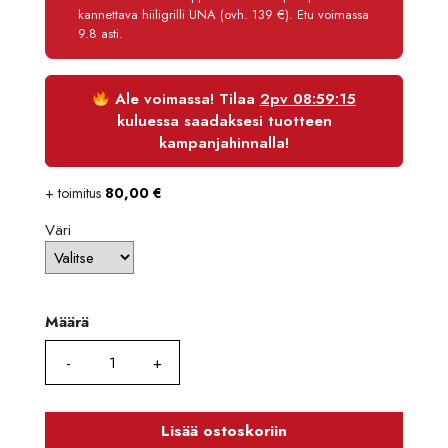
kannettava hiiligrilli UNA (ovh. 139 €). Etu voimassa
Maksettava yhteensä
3 016,70 €
9.8 asti.
Ale voimassa! Tilaa
2pv 08:59:15
kuluessa saadaksesi tuotteen
kampanjahinnalla!
+ toimitus
80,00
€
Väri
Määrä
Määrä
Lisää ostoskoriin