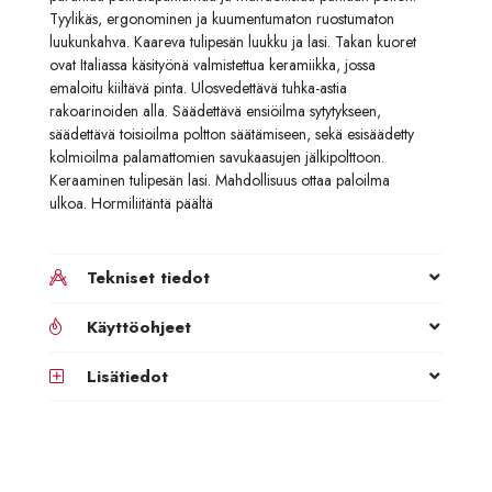
Tyylikäs, ergonominen ja kuumentumaton ruostumaton
luukunkahva. Kaareva tulipesän luukku ja lasi. Takan kuoret
ovat Italiassa käsityönä valmistettua keramiikka, jossa
emaloitu kiiltävä pinta. Ulosvedettävä tuhka-astia
rakoarinoiden alla. Säädettävä ensiöilma sytytykseen,
säädettävä toisioilma poltton säätämiseen, sekä esisäädetty
kolmioilma palamattomien savukaasujen jälkipolttoon.
Keraaminen tulipesän lasi. Mahdollisuus ottaa paloilma
ulkoa. Hormiliitäntä päältä
Tekniset tiedot
Käyttöohjeet
Lisätiedot