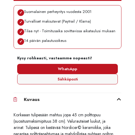
Suomalainen perheyritys vuodesta 2001
✓
Turvalliset maksutavat (Paytrail / Klarna)
✓
Tilaa nyt - Toimitusaika sovittavissa aikataulusi mukaan
✓
14 päivän palautusoikeus
✓
Kysy rohkeasti, vastaamme nopeasti!
WhatsApp
Sähköposti
Kuvaus
Korkeaan tulipesään mahtuu jopa 45 cm polttopuu
(suositusmaksimipituus 38 cm). Valurautaiset luukut, ja
arinat. Tulipesä on kestävää Nordicer© keramiikka, joka
parantaa polttotapahtumaa ja mahdollistaa puhtaan polton.