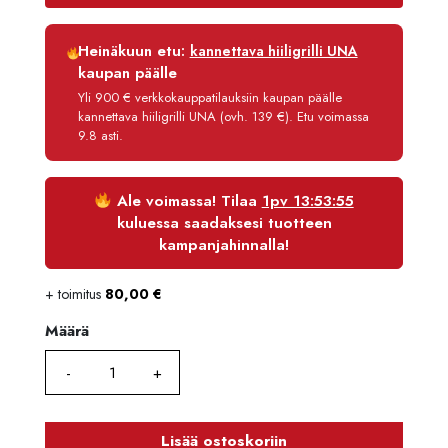
Luottoaika
12 kk
Heinäkuun etu:
kannettava hiiligrilli UNA
Korko
0 %
kaupan päälle
Käsittelymaksu
3,90 €/kk
Yli 900 € verkkokauppatilauksiin kaupan päälle
kannettava hiiligrilli UNA (ovh. 139 €). Etu voimassa
Maksettava yhteensä
2 096,70 €
9.8 asti.
Ale voimassa! Tilaa
1pv 13:53:54
kuluessa saadaksesi tuotteen
kampanjahinnalla!
+ toimitus
80,00
€
Määrä
Määrä
Lisää ostoskoriin