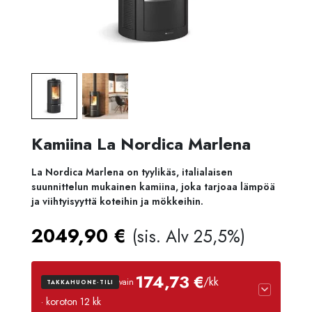
Kamiina La Nordica Marlena
La Nordica Marlena on tyylikäs, italialaisen
suunnittelun mukainen kamiina, joka tarjoaa lämpöä
ja viihtyisyyttä koteihin ja mökkeihin.
2049,90
€
(sis. Alv 25,5%)
174,73 €
/kk
vain
TAKKAHUONE-TILI
· koroton 12 kk