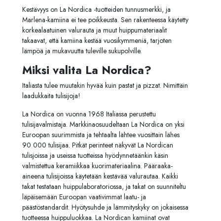
Kestävyys on La Nordica -tuotteiden tunnusmerkki, ja
Marlena-kamiina ei tee poikkeusta. Sen rakenteessa käytetty
korkealaatuinen valurauta ja muut huippumateriaalit
takaavat, että kamiina kestää vuosikymmeniä, tarjoten
lämpöä ja mukavuutta tuleville sukupolville.
Miksi valita La Nordica?
Italiasta tulee muutakin hyvää kuin pastat ja pizzat. Nimittäin
laadukkaita tulisijoja!
La Nordica on vuonna 1968 Italiassa perustettu
tulisijavalmistaja. Markkinaosuudeltaan La Nordica on yksi
Euroopan suurimmista ja tehtaalta lähtee vuosittain lähes
90 000 tulisijaa. Pitkät perinteet näkyvät La Nordican
tulisjoissa ja useissa tuotteissa hyödynnetäänkin käsin
valmistettua keramiikkaa kuorimateriaalina. Pääraaka-
aineena tulisijoissa käytetään kestävää valurautaa. Kaikki
takat testataan huippulaboratoriossa, ja takat on suunniteltu
läpäisemään Euroopan vaativimmat laatu- ja
päästöstandardit. Hyötysuhde ja lämmityskyky on jokaisessa
tuotteessa huippuluokkaa. La Nordican kamiinat ovat