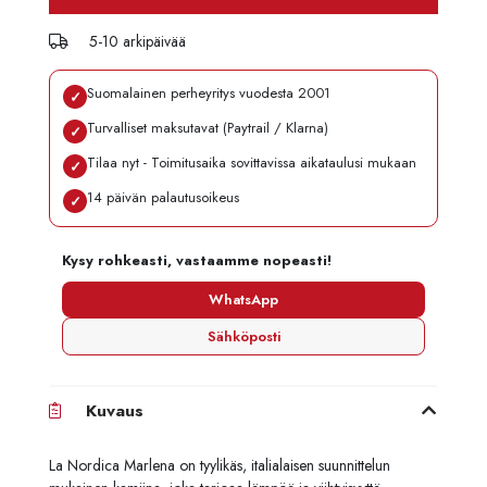
5-10 arkipäivää
Suomalainen perheyritys vuodesta 2001
✓
Turvalliset maksutavat (Paytrail / Klarna)
✓
Tilaa nyt - Toimitusaika sovittavissa aikataulusi mukaan
✓
14 päivän palautusoikeus
✓
Kysy rohkeasti, vastaamme nopeasti!
WhatsApp
Sähköposti
Kuvaus
La Nordica Marlena on tyylikäs, italialaisen suunnittelun