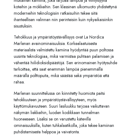
mukainen kamiina, joka tarjoaa lämpöä ja viihtyisyyttä
koteihin ja mökkeihin. Sen klassinen ulkomuoto yhdistettynä
moderneihin teknologisiin ratkaisuihin tekee siitä
ihanteellisen valinnan niin perinteisiin kuin nykyaikaisiinkin
sisustuksiin.
Tehokkuus ja ympäristöystävällisyys ovat La Nordica
Marlenan avainominaisuuksia. Korkealaatuisesta
materiaalista valmistettu kamiina hyödyntää puun poltossa
uusinta teknologiaa, mikä varmistaa puhtaan palamisen ja
vähentää hiilidioksidipäästöjä. Sen erinomainen hyötysuhde
tarkoittaa, että saat enemmän lämpöä pienemmällä
määrällä polttopuita, mikä säästää sekä ympäristöä että
rahaa.
Marlenan suunnittelussa on kiinnitetty huomiota paitsi
tehokkuuteen ja ympäristöystävällisyyteen, myös
käyttömukavuuteen. Suuri lasiluukku tarjoaa vaikuttavan
näkymän liekkeihin, luoden kodikkaan tunnelman
huoneeseen. Lisäksi se on varustettu kätevillä
ominaisuuksilla, kuten tuhkalaatikolla, joka tekee kamiinan
puhdistamisesta helppoa ja vaivatonta.