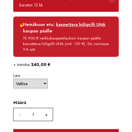
-
· koroton 12 kk
6090,
Luottoaika
12 kk
Heinäkuun etu:
kannettava hiiligrilli UNA
Korko
0 %
kaupan päälle
Käsittelymaksu
3,90 €/kk
Yli 900 € verkkokauppatilauksiin kaupan päälle
kannettava hiiligrilli UNA (ovh. 139 €). Etu voimassa
Maksettava yhteensä
5 436,80 €
9.8 asti.
+ toimitus
240,00
€
Lasi
Määrä
Määrä