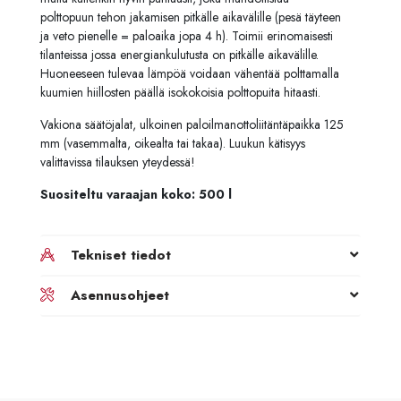
polttopuun tehon jakamisen pitkälle aikavälille (pesä täyteen
ja veto pienelle = paloaika jopa 4 h). Toimii erinomaisesti
tilanteissa jossa energiankulutusta on pitkälle aikavälille.
Huoneeseen tulevaa lämpöä voidaan vähentää polttamalla
kuumien hiillosten päällä isokokoisia polttopuita hitaasti.
Vakiona säätöjalat, ulkoinen paloilmanottoliitäntäpaikka 125
mm (vasemmalta, oikealta tai takaa). Luukun kätisyys
valittavissa tilauksen yteydessä!
Suositeltu varaajan koko: 500 l
Tekniset tiedot
Asennusohjeet