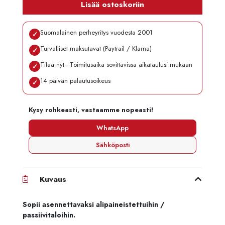
Lisää ostoskoriin
Suomalainen perheyritys vuodesta 2001
✓
Turvalliset maksutavat (Paytrail / Klarna)
✓
Tilaa nyt - Toimitusaika sovittavissa aikataulusi mukaan
✓
14 päivän palautusoikeus
✓
Kysy rohkeasti, vastaamme nopeasti!
WhatsApp
Sähköposti
Kuvaus
Sopii asennettavaksi alipaineistettuihin /
passiivitaloihin.