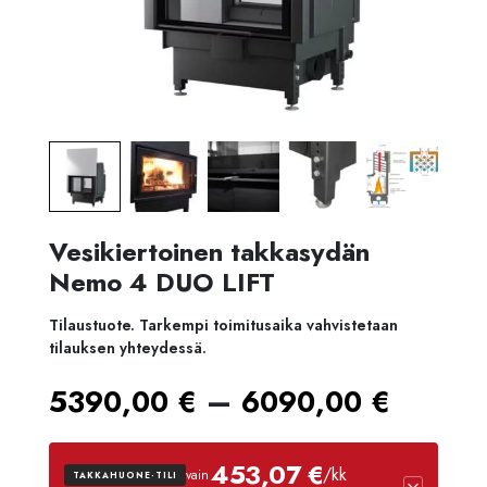
Vesikiertoinen takkasydän
Nemo 4 DUO LIFT
Tilaustuote. Tarkempi toimitusaika vahvistetaan
tilauksen yhteydessä.
Hinta
–
5390,00
€
6090,00
€
5390,
453,07 €
/kk
vain
TAKKAHUONE-TILI