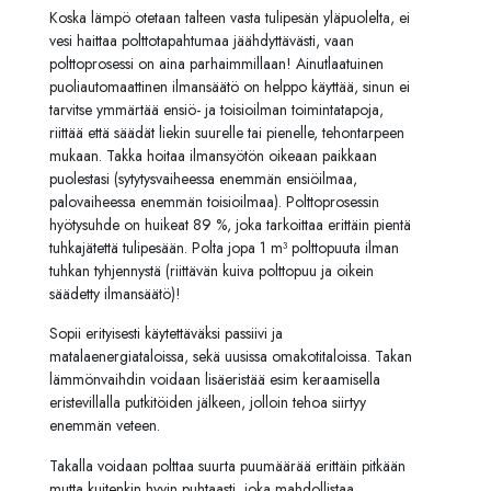
Koska lämpö otetaan talteen vasta tulipesän yläpuolelta, ei
vesi haittaa polttotapahtumaa jäähdyttävästi, vaan
polttoprosessi on aina parhaimmillaan! Ainutlaatuinen
puoliautomaattinen ilmansäätö on helppo käyttää, sinun ei
tarvitse ymmärtää ensiö- ja toisioilman toimintatapoja,
riittää että säädät liekin suurelle tai pienelle, tehontarpeen
mukaan. Takka hoitaa ilmansyötön oikeaan paikkaan
puolestasi (sytytysvaiheessa enemmän ensiöilmaa,
palovaiheessa enemmän toisioilmaa). Polttoprosessin
hyötysuhde on huikeat 89 %, joka tarkoittaa erittäin pientä
tuhkajätettä tulipesään. Polta jopa 1 m³ polttopuuta ilman
tuhkan tyhjennystä (riittävän kuiva polttopuu ja oikein
säädetty ilmansäätö)!
Sopii erityisesti käytettäväksi passiivi ja
matalaenergiataloissa, sekä uusissa omakotitaloissa. Takan
lämmönvaihdin voidaan lisäeristää esim keraamisella
eristevillalla putkitöiden jälkeen, jolloin tehoa siirtyy
enemmän veteen.
Takalla voidaan polttaa suurta puumäärää erittäin pitkään
mutta kuitenkin hyvin puhtaasti, joka mahdollistaa