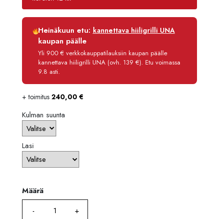
6590,
Luottoaika
12 kk
Heinäkuun etu:
kannettava hiiligrilli UNA
Korko
0 %
kaupan päälle
Käsittelymaksu
3,90 €/kk
Yli 900 € verkkokauppatilauksiin kaupan päälle
kannettava hiiligrilli UNA (ovh. 139 €). Etu voimassa
Maksettava yhteensä
6 236,80 €
9.8 asti.
+ toimitus
240,00
€
Kulman suunta
Lasi
Määrä
Määrä