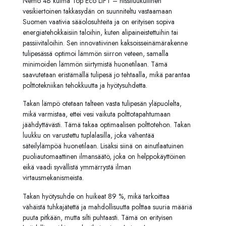
Nemo 4B kulma Top Eco LIFT – hissiluukullinen
vesikiertoinen takkasydän on suunniteltu vastaamaan
Suomen vaativia sääolosuhteita ja on erityisen sopiva
energiatehokkaisiin taloihin, kuten alipaineistettuihin tai
passiivitaloihin. Sen innovatiivinen kaksoisseinämärakenne
tulipesässä optimoi lämmön siirron veteen, samalla
minimoiden lämmön siirtymistä huonetilaan. Tämä
saavutetaan eristämällä tulipesä jo tehtaalla, mikä parantaa
polttotekniikan tehokkuutta ja hyötysuhdetta.
Takan lämpö otetaan talteen vasta tulipesän yläpuolelta,
mikä varmistaa, ettei vesi vaikuta polttotapahtumaan
jäähdyttävästi. Tämä takaa optimaalisen polttotehon. Takan
luukku on varustettu tuplalasilla, joka vähentää
säteilylämpöä huonetilaan. Lisäksi siinä on ainutlaatuinen
puoliautomaattinen ilmansäätö, joka on helppokäyttöinen
eikä vaadi syvällistä ymmärrystä ilman
virtausmekanismeista.
Takan hyötysuhde on huikeat 89 %, mikä tarkoittaa
vähäistä tuhkajätettä ja mahdollisuutta polttaa suuria määriä
puuta pitkään, mutta silti puhtaasti. Tämä on erityisen