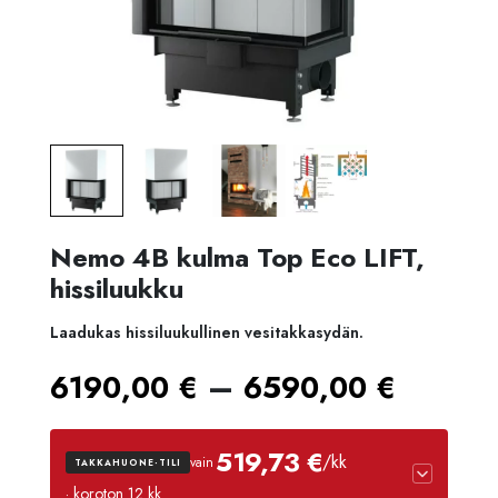
Nemo 4B kulma Top Eco LIFT,
hissiluukku
Laadukas hissiluukullinen vesitakkasydän.
Hintal
–
6190,00
€
6590,00
€
6190,
519,73 €
/kk
vain
TAKKAHUONE-TILI
-
· koroton 12 kk