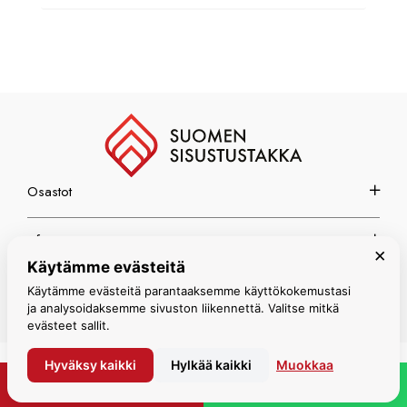
Osastot
Info
×
Käytämme evästeitä
Espoon myymälä
Käytämme evästeitä parantaaksemme käyttökokemustasi
ja analysoidaksemme sivuston liikennettä. Valitse mitkä
evästeet sallit.
Hyväksy kaikki
Hylkää kaikki
Muokkaa
© Suomen Sisustustakka 2026
PYYDÄ TARJOUS
WHATSAPP