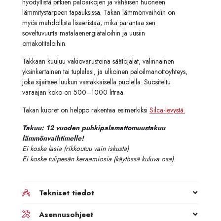
hyödyllistä pitkien paloaikojen ja vähäisen huoneen
lämmitystarpeen tapauksissa. Takan lämmönvaihdin on
myös mahdollista lisäeristää, mikä parantaa sen
soveltuvuutta matalaenergiataloihin ja uusiin
omakotitaloihin.
Takkaan kuuluu vakiovarusteina säätöjalat, valinnainen
yksinkertainen tai tuplalasi, ja ulkoinen paloilmanottoyhteys,
joka sijaitsee luukun vastakkaisella puolella. Suositeltu
varaajan koko on 500–1000 litraa.
Takan kuoret on helppo rakentaa esimerkiksi
Silca-levystä.
Takuu: 12 vuoden puhkipalamattomuustakuu
lämmönvaihtimelle!
Ei koske lasia (rikkoutuu vain iskusta)
Ei koske tulipesän keraamiosia (käytössä kuluva osa)
Tekniset tiedot
Asennusohjeet