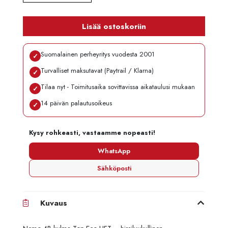
Lisää ostoskoriin
Suomalainen perheyritys vuodesta 2001
✓
Turvalliset maksutavat (Paytrail / Klarna)
✓
Tilaa nyt - Toimitusaika sovittavissa aikataulusi mukaan
✓
14 päivän palautusoikeus
✓
Kysy rohkeasti, vastaamme nopeasti!
WhatsApp
Sähköposti
Kuvaus