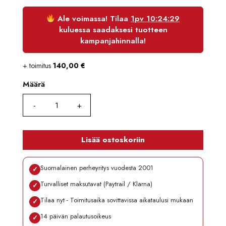
Ale voimassa! Tilaa
1pv 10:24:29
kuluessa saadaksesi tuotteen
kampanjahinnalla!
+ toimitus
140,00
€
Määrä
Määrä
Lisää ostoskoriin
Suomalainen perheyritys vuodesta 2001
✓
Turvalliset maksutavat (Paytrail / Klarna)
✓
Tilaa nyt - Toimitusaika sovittavissa aikataulusi mukaan
✓
14 päivän palautusoikeus
✓