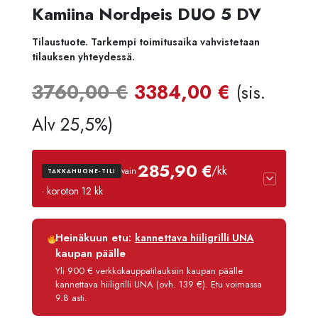
Kamiina Nordpeis DUO 5 DV
Tilaustuote. Tarkempi toimitusaika vahvistetaan
tilauksen yhteydessä.
Alkuperäinen
Nykyine
3760,00
€
3384,00
€
(sis.
hinta
hinta
Alv 25,5%)
oli:
on:
285,90 €
/kk
vain
TAKKAHUONE-TILI
3760,00 €.
3384,00
· koroton 12 kk
Luottoaika
12 kk
Heinäkuun etu:
kannettava hiiligrilli UNA
Korko
0 %
kaupan päälle
Käsittelymaksu
3,90 €/kk
Yli 900 € verkkokauppatilauksiin kaupan päälle
kannettava hiiligrilli UNA (ovh. 139 €). Etu voimassa
Maksettava yhteensä
3 430,80 €
9.8 asti.