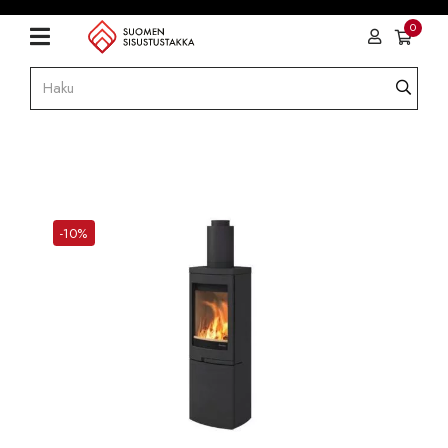
0
-10%