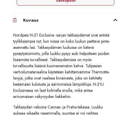
Sähköposti
Kuvaus
Nordpeis N-21 Exclusive -sarjan takkasydämet ovat entistä
tyylikkäämpiä nyt, kun niissä on koko luukun peittävä pinta-
asennettu lasi. Takkasydämen luukussa on kätevä
pysäytystoiminto, jolla luukku pysyy auki helpottaen puiden
lisäämistä turvallisesti. Takkasydämissä on myös
turvallisuutta lisäävä kuumenematon kahva. Tulipesien
verhoilumateriaalina käytetään kehittämiämme Thermotte-
levyjä, jotka ovat vaaleaa kiviainesta, joka on kehitetty
kestämään kulutusta ja äärimmäisiä lämpötiloja. N-21U
Exclusivessa on lasit kolmella sivulla, mikä antaa
erinomaisen näkyvyyden liekkeihin.
Takkasydän vakiona Cannes- ja Praha-takassa. Luukku
aukeaa oikealta vasemmalla, suuntaa ei voi vaihtaa.