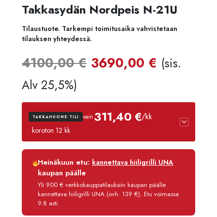
Takkasydän Nordpeis N-21U
Tilaustuote. Tarkempi toimitusaika vahvistetaan
tilauksen yhteydessä.
Alkuperäinen
Nykyine
4100,00
€
3690,00
€
(sis.
hinta
hinta
Alv 25,5%)
oli:
on:
311,40 €
/kk
vain
TAKKAHUONE-TILI
4100,00 €.
3690,00
· koroton 12 kk
Luottoaika
12 kk
Heinäkuun etu:
kannettava hiiligrilli UNA
Korko
0 %
kaupan päälle
Käsittelymaksu
3,90 €/kk
Yli 900 € verkkokauppatilauksiin kaupan päälle
kannettava hiiligrilli UNA (ovh. 139 €). Etu voimassa
Maksettava yhteensä
3 736,80 €
9.8 asti.