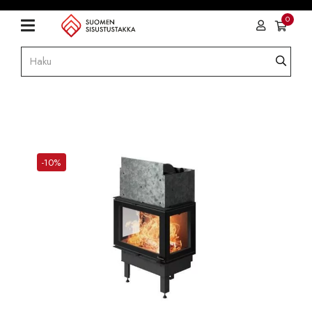
0
-10%