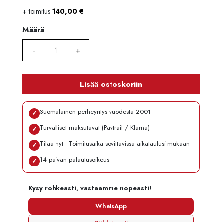
+ toimitus
140,00
€
Määrä
Määrä
Lisää ostoskoriin
Suomalainen perheyritys vuodesta 2001
✓
Turvalliset maksutavat (Paytrail / Klarna)
✓
Tilaa nyt - Toimitusaika sovittavissa aikataulusi mukaan
✓
14 päivän palautusoikeus
✓
Kysy rohkeasti, vastaamme nopeasti!
WhatsApp