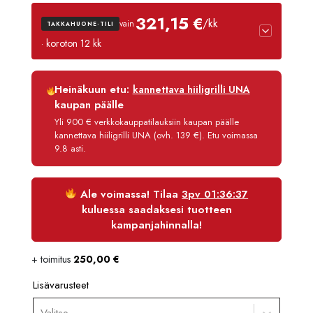
oli:
on:
321,15 €
/kk
vain
TAKKAHUONE-TILI
4230,00 €.
3807,00
· koroton 12 kk
Luottoaika
12 kk
Heinäkuun etu:
kannettava hiiligrilli UNA
Korko
0 %
kaupan päälle
Käsittelymaksu
3,90 €/kk
Yli 900 € verkkokauppatilauksiin kaupan päälle
kannettava hiiligrilli UNA (ovh. 139 €). Etu voimassa
Maksettava yhteensä
3 853,80 €
9.8 asti.
Ale voimassa! Tilaa
3pv 01:36:36
kuluessa saadaksesi tuotteen
kampanjahinnalla!
+ toimitus
250,00
€
Lisävarusteet