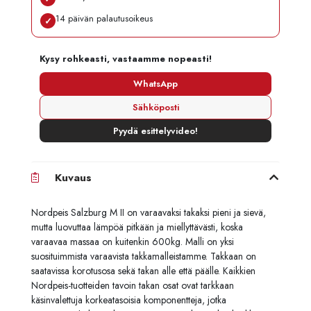
14 päivän palautusoikeus
✓
Kysy rohkeasti, vastaamme nopeasti!
WhatsApp
Sähköposti
Pyydä esittelyvideo!
Kuvaus
Nordpeis Salzburg M II on varaavaksi takaksi pieni ja sievä,
mutta luovuttaa lämpöä pitkään ja miellyttävästi, koska
varaavaa massaa on kuitenkin 600kg. Malli on yksi
suosituimmista varaavista takkamalleistamme. Takkaan on
saatavissa korotusosa sekä takan alle että päälle. Kaikkien
Nordpeis-tuotteiden tavoin takan osat ovat tarkkaan
käsinvalettuja korkeatasoisia komponentteja, jotka