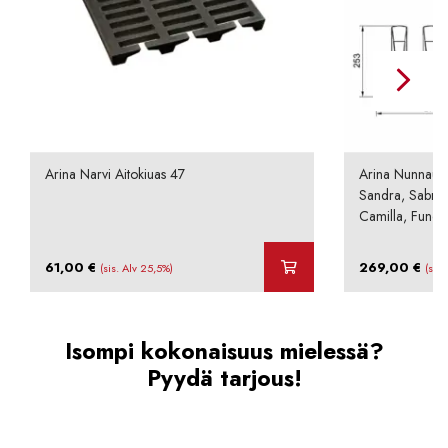
Arina Narvi Aitokiuas 47
Arina Nunnauun
Sandra, Sabrina
Camilla, Functi
61,00
€
269,00
€
(sis. Alv 25,5%)
(sis.
Isompi kokonaisuus mielessä?
Pyydä tarjous!