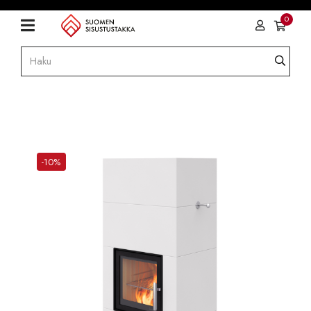
0
-10%