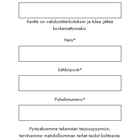
Kenttä on validointitarkoituksiin ja tulee jättää
koskemattomaksi.
Nimi
*
Sähköposti
*
Puhelinnumero
*
Pystyäksemme tekemään tarjouspyynnön,
tarvitsemme mahdollisimman tarkat tiedot kohteesta.