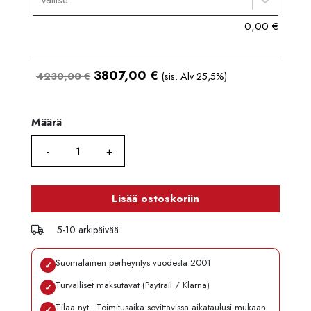
Valitse
0,00
€
3807,00
€
4230,00 €
(sis. Alv 25,5%)
Määrä
Määrä
Lisää ostoskoriin
5-10 arkipäivää
Suomalainen perheyritys vuodesta 2001
✓
Turvalliset maksutavat (Paytrail / Klarna)
✓
Tilaa nyt - Toimitusaika sovittavissa aikataulusi mukaan
✓