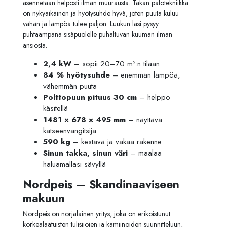
asennetaan helposti ilman muurausta. Takan palotekniikka
on nykyaikainen ja hyötysuhde hyvä, joten puuta kuluu
vähän ja lämpöä tulee paljon. Luukun lasi pysyy
puhtaampana sisäpuolelle puhaltuvan kuuman ilman
ansiosta.
2,4 kW
– sopii 20–70 m²:n tilaan
84 % hyötysuhde
– enemmän lämpöä,
vähemmän puuta
Polttopuun pituus 30 cm
– helppo
käsitellä
1481 × 678 × 495 mm
– näyttävä
katseenvangitsija
590 kg
– kestävä ja vakaa rakenne
Sinun takka, sinun väri
– maalaa
haluamallasi sävyllä
Nordpeis – Skandinaaviseen
makuun
Nordpeis on norjalainen yritys, joka on erikoistunut
korkealaatuisten tulisijojen ja kamiinoiden suunnitteluun,