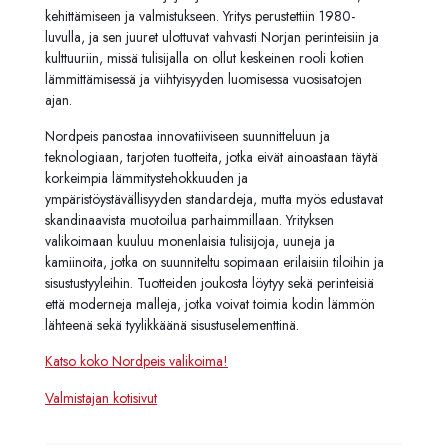
kehittämiseen ja valmistukseen. Yritys perustettiin 1980-
luvulla, ja sen juuret ulottuvat vahvasti Norjan perinteisiin ja
kulttuuriin, missä tulisijalla on ollut keskeinen rooli kotien
lämmittämisessä ja viihtyisyyden luomisessa vuosisatojen
ajan.
Nordpeis panostaa innovatiiviseen suunnitteluun ja
teknologiaan, tarjoten tuotteita, jotka eivät ainoastaan täytä
korkeimpia lämmitystehokkuuden ja
ympäristöystävällisyyden standardeja, mutta myös edustavat
skandinaavista muotoilua parhaimmillaan. Yrityksen
valikoimaan kuuluu monenlaisia tulisijoja, uuneja ja
kamiinoita, jotka on suunniteltu sopimaan erilaisiin tiloihin ja
sisustustyyleihin. Tuotteiden joukosta löytyy sekä perinteisiä
että moderneja malleja, jotka voivat toimia kodin lämmön
lähteenä sekä tyylikkäänä sisustuselementtinä.
Katso koko Nordpeis valikoima!
Valmistajan kotisivut