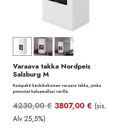
Varaava takka Nordpeis
Salzburg M
Kompakti keskikokoinen varaava takka, jonka
pinnoitat haluamallasi värillä.
Alkuperäinen
Nykyine
4230,00
€
3807,00
€
(sis.
hinta
hinta
Alv 25,5%)