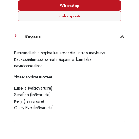
WhatsApp
Sähköposti
Kuvaus
Perusmalleihin sopiva kaukosäädin. Infrapunayhteys.
Kaukosäätimessä samat näppäimet kuin takan
näyttöpaneelissa.
Yhteensopivat tuotteet
Luisella
(vakiovaruste)
Serafina (lisävaruste)
Ketty
(lisävaruste)
Giusy Evo
(lisävaruste)