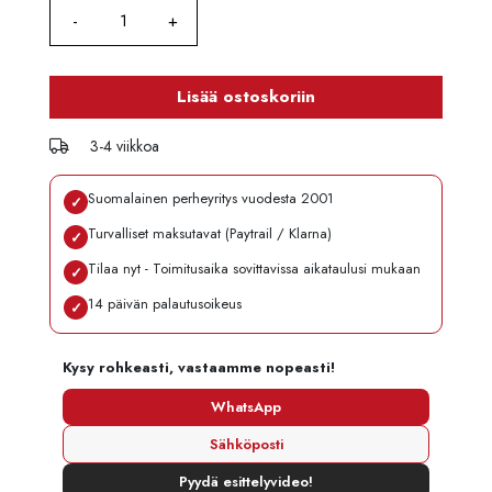
Lisää ostoskoriin
3-4 viikkoa
Suomalainen perheyritys vuodesta 2001
✓
Turvalliset maksutavat (Paytrail / Klarna)
✓
Tilaa nyt - Toimitusaika sovittavissa aikataulusi mukaan
✓
14 päivän palautusoikeus
✓
Kysy rohkeasti, vastaamme nopeasti!
WhatsApp
Sähköposti
Pyydä esittelyvideo!