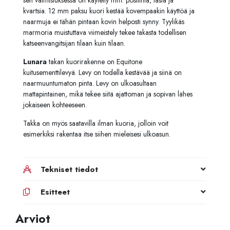
kvartsia. 12 mm paksu kuori kestää kovempaakin käyttöä ja
naarmuja ei tähän pintaan kovin helposti synny. Tyylikäs
marmoria muistuttava viimeistely tekee takasta todellisen
katseenvangitsijan tilaan kuin tilaan.
Lunara
takan kuorirakenne on Equitone
kuitusementtilevyä. Levy on todella kestävää ja siinä on
naarmuuntumaton pinta. Levy on ulkoasultaan
mattapintainen, mikä tekee siitä ajattoman ja sopivan lähes
jokaiseen kohteeseen.
Takka on myös saatavilla ilman kuoria, jolloin voit
esimerkiksi rakentaa itse siihen mieleisesi ulkoasun.
Tekniset tiedot
Esitteet
Arviot