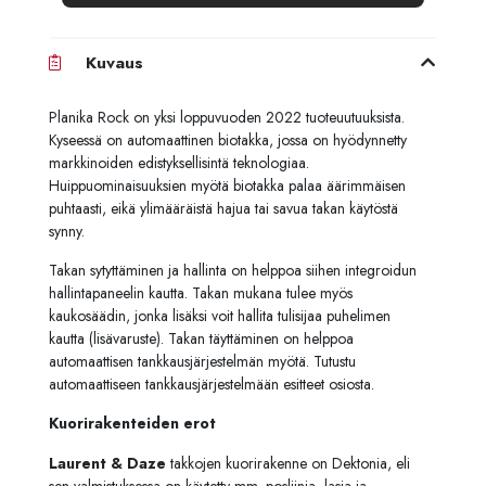
Kuvaus
Planika Rock on yksi loppuvuoden 2022 tuoteuutuuksista.
Kyseessä on automaattinen biotakka, jossa on hyödynnetty
markkinoiden edistyksellisintä teknologiaa.
Huippuominaisuuksien myötä biotakka palaa äärimmäisen
puhtaasti, eikä ylimääräistä hajua tai savua takan käytöstä
synny.
Takan sytyttäminen ja hallinta on helppoa siihen integroidun
hallintapaneelin kautta. Takan mukana tulee myös
kaukosäädin, jonka lisäksi voit hallita tulisijaa puhelimen
kautta (lisävaruste). Takan täyttäminen on helppoa
automaattisen tankkausjärjestelmän myötä. Tutustu
automaattiseen tankkausjärjestelmään esitteet osiosta.
Kuorirakenteiden erot
Laurent & Daze
takkojen kuorirakenne on Dektonia, eli
sen valmistuksessa on käytetty mm. posliinia, lasia ja