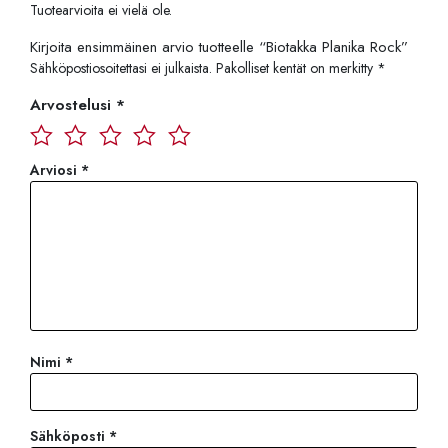
Tuotearvioita ei vielä ole.
Kirjoita ensimmäinen arvio tuotteelle “Biotakka Planika Rock”
Sähköpostiosoitettasi ei julkaista.
Pakolliset kentät on merkitty
*
Arvostelusi
*
Arviosi
*
Nimi
*
Sähköposti
*