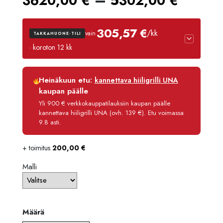
3620,00
€
5302,00
€
3620,
305,57 €
/kk
vain
TAKKAHUONE-TILI
-
· koroton 12 kk
5302,
Luottoaika
12 kk
Heinäkuun etu:
kannettava hiiligrilli UNA
Korko
0 %
kaupan päälle
Käsittelymaksu
3,90 €/kk
Yli 900 € verkkokauppatilauksiin kaupan päälle
kannettava hiiligrilli UNA (ovh. 139 €). Etu voimassa
Maksettava yhteensä
3 666,80 €
9.8 asti.
+ toimitus
200,00
€
Malli
Määrä
Määrä